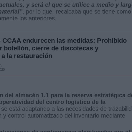
tuales, y será el que se utilice a medio y lar
material”
, por lo que, recalcaba que se tiene como
vamente los anteriores.
s CCAA endurecen las medidas: Prohibido
 botellón, cierre de discotecas y
 a la restauración
n
2020
ón del almacén 1.1 para la reserva estratégica d
peratividad del centro logístico de la
 se está adaptando a las necesidades de trazabili
ón y control automatizado del inventario mediante
 actuaciones de contingencia planificadas por el