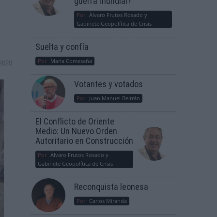
guerra mundial?
Por
Álvaro Frutos Rosado y
Gabinete Geopolítica de Crisis
Suelta y confía
Por
María Comesaña
2020
Votantes y votados
Por
Juan Manuel Beltrán
El Conflicto de Oriente
Medio: Un Nuevo Orden
Autoritario en Construcción
Por
Álvaro Frutos Rosado y
Gabinete Geopolítica de Crisis
Reconquista leonesa
Por
Carlos Miranda