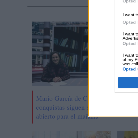
Opted 
NOTI
I want t
Opted 
I want 
Advertis
Opted 
I want t
of my P
was col
Opted 
Mario García de Castro: "Todas esta
conquistas siguen siendo un camino
abierto para el mañana"