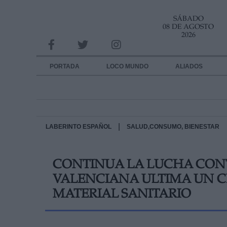
SÁBADO
INFORMACION SOBRE LA PROTECCIÓN DE TUS DATOS
08 DE AGOSTO
2026
Responsable:
Finalidad:
PORTADA
LOCO MUNDO
ALIADOS
Datos tratados:
Legitimación:
Destinatarios:
|
LABERINTO ESPAÑOL
SALUD,CONSUMO, BIENESTAR
Derechos:
CONTINUA LA LUCHA CONT
link
VALENCIANA ULTIMA UN C
Información adicional
link
MATERIAL SANITARIO