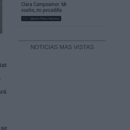
Clara Campoamor: Mi
sueño, mi pesadilla
Por
María Pérez Herrero
NOTICIAS MAS VISTAS
tat
o
ará
 se