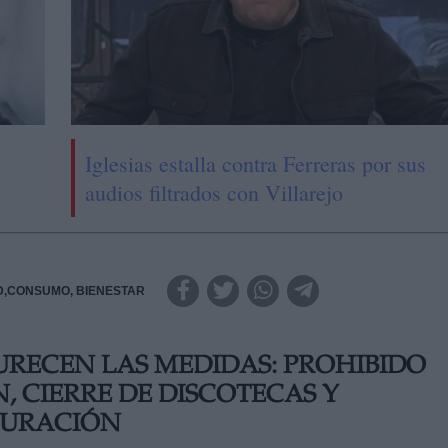
Iglesias estalla contra Ferreras por sus
audios filtrados con Villarejo
D,CONSUMO, BIENESTAR
URECEN LAS MEDIDAS: PROHIBIDO
 CIERRE DE DISCOTECAS Y
TAURACIÓN