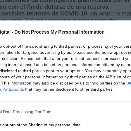
o con el fin de dotarse de una reserva
e posibles rebrotes de COVID-19
, un acuerdo ma
e hasta 240 millones para adquisiciones de
a Generalitat ha adquirido recientemente
más de 
gital -
Do Not Process My Personal Information
itario que han llegado vía marítima en 60
n mayoría, de productos que no se fabrican en la
to opt-out of the sale, sharing to third parties, or processing of your per
idas a los 46 millones de productos encargados a
formation for targeted advertising by us, please use the below opt-out s
izarán la cobertura de las necesidades para los
r selection. Please note that after your opt-out request is processed y
inistros, garantizando vías de aprovisionamiento
eing interest-based ads based on personal information utilized by us or
ingencia elaborado por la Conselleria de Sanidad
disclosed to third parties prior to your opt-out. You may separately opt-
losure of your personal information by third parties on the IAB’s list of
tre las reservas almacenadas en los departamentos
. This information may also be disclosed by us to third parties on the
IA
Participants
that may further disclose it to other third parties.
ístico de Feria Valencia, y todo el material encarga
rida por la Generalitat supera los 200 millones de
 mayoritariamente al "cluster" sanitario valencian
uros.
l Data Processing Opt Outs
o opt-out of the Sharing of my personal data.
munidad Valeciana
Generalitat
Sanidad
España