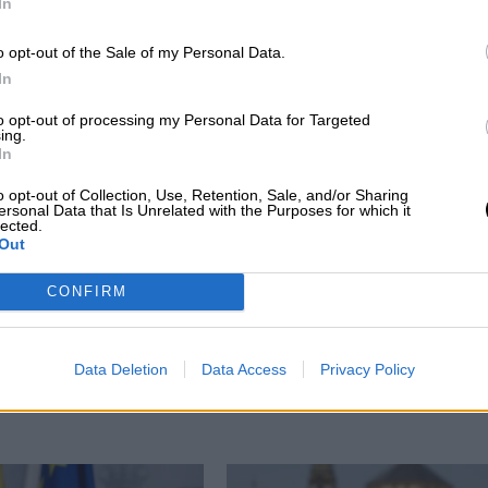
In
CIAS RELACIONADAS
o opt-out of the Sale of my Personal Data.
In
to opt-out of processing my Personal Data for Targeted
ing.
In
o opt-out of Collection, Use, Retention, Sale, and/or Sharing
ersonal Data that Is Unrelated with the Purposes for which it
lected.
Out
CONFIRM
s
Esperamos que Pedro Sánchez recupere
Data Deletion
Data Access
Privacy Policy
el sentido de sus palabras