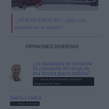
¡¡NUEVO ESPACIO!! ¿Qué está
pasando en el mundo?
OPINIONES DIVERSAS
¿La ciudadanía de Occidente
es consciente del riesgo de
una tercera guerra mundial?
Por
Álvaro Frutos Rosado y Gabinete
Geopolítica de Crisis
Suelta y confía
Por
María Comesaña