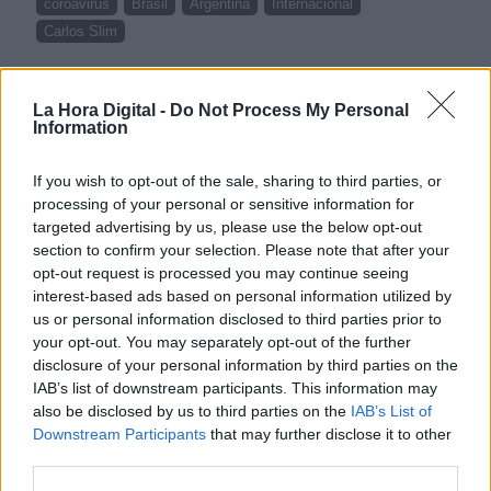
coroavirus
Brasil
Argentina
Internacional
Carlos Slim
NOTICIAS RELACIONADAS
La Hora Digital -
Do Not Process My Personal
Information
If you wish to opt-out of the sale, sharing to third parties, or
processing of your personal or sensitive information for
targeted advertising by us, please use the below opt-out
section to confirm your selection. Please note that after your
opt-out request is processed you may continue seeing
interest-based ads based on personal information utilized by
us or personal information disclosed to third parties prior to
your opt-out. You may separately opt-out of the further
disclosure of your personal information by third parties on the
Agozino: "Milei no llego a Roma
IAB’s list of downstream participants. This information may
also be disclosed by us to third parties on the
IAB’s List of
con las manos vacías"
Downstream Participants
that may further disclose it to other
third parties.