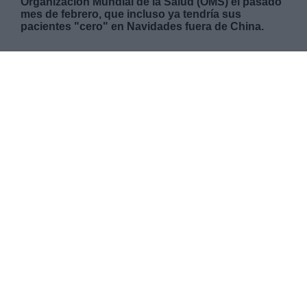
Organización Mundial de la Salud (OMS) el pasado
mes de febrero, que incluso ya tendría sus
pacientes "cero" en Navidades fuera de China.
JUEVES, 13 AGOSTO 2020
AUTOR RAFA BERNALDO DE QUIRÓS
Mas artículos del mismo autor/a