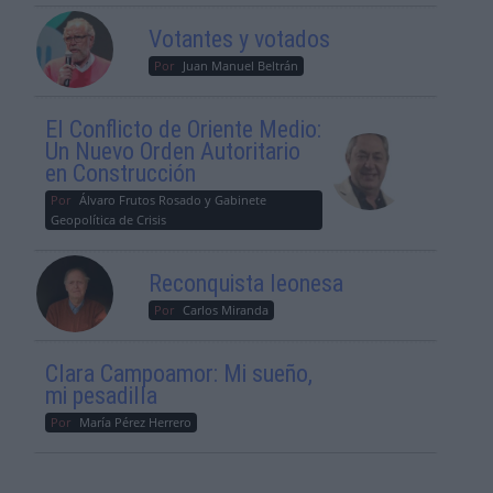
Votantes y votados
Por
Juan Manuel Beltrán
El Conflicto de Oriente Medio:
Un Nuevo Orden Autoritario
en Construcción
Por
Álvaro Frutos Rosado y Gabinete
Geopolítica de Crisis
Reconquista leonesa
Por
Carlos Miranda
Clara Campoamor: Mi sueño,
mi pesadilla
Por
María Pérez Herrero