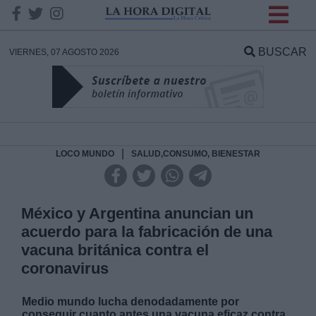
INFORMACION SOBRE LA
PROTECCIÓN DE TUS
BUSCAR
VIERNES, 07 AGOSTO 2026
DATOS
Responsable:
Finalidad:
|
LOCO MUNDO
SALUD,CONSUMO, BIENESTAR
Datos tratados:
México y Argentina anuncian un
acuerdo para la fabricación de una
vacuna británica contra el
Legitimación:
coronavirus
Destinatarios:
Medio mundo lucha denodadamente por
conseguir cuanto antes una vacuna eficaz contra