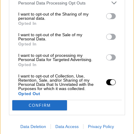
los fabricantes
Personal Data Processing Opt Outs
I want to opt-out of the Sharing of my
personal data.
Opted In
I want to opt-out of the Sale of my
Personal Data.
Opted In
I want to opt-out of processing my
Personal Data for Targeted Advertising.
Opted In
I want to opt-out of Collection, Use,
Retention, Sale, and/or Sharing of my
Personal Data that Is Unrelated with the
Purposes for which it was collected.
La EMA respalda la vacuna de
Opted Out
Janssen y Sanidad comienza a
CONFIRM
distribuirla entre las CCAA
Data Deletion
Data Access
Privacy Policy