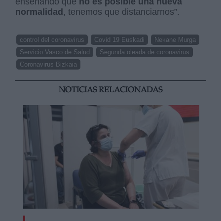
enseñando que
no es posible una nueva
normalidad
, tenemos que distanciarnos”.
control del coronavirus
Covid 19 Euskadi
Nekane Murga
Servicio Vasco de Salud
Segunda oleada de coronavirus
Coronavirus Bizkaia
NOTICIAS RELACIONADAS