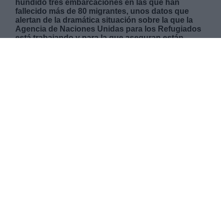
hundido tres embarcaciones en las que han
fallecido más de 80 migrantes, unos datos que
alertan de la dramática situación sobre la que la
Agencia de Naciones Unidas para los Refugiados
está trabajando y para la que aseguran están
intensificando los esfuerzos.
VIERNES, 07 AGOSTO 2020
AUTOR SARA ARANDA
Mas artículos del mismo autor/a