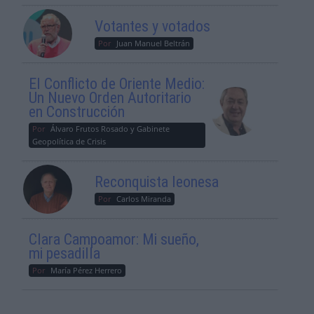
Votantes y votados
Por
Juan Manuel Beltrán
El Conflicto de Oriente Medio:
Un Nuevo Orden Autoritario
en Construcción
Por
Álvaro Frutos Rosado y Gabinete
Geopolítica de Crisis
Reconquista leonesa
Por
Carlos Miranda
Clara Campoamor: Mi sueño,
mi pesadilla
Por
María Pérez Herrero