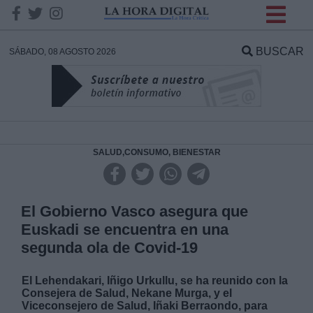
INFORMACION SOBRE LA
PROTECCIÓN DE TUS
BUSCAR
SÁBADO, 08 AGOSTO 2026
DATOS
Responsable:
Finalidad:
SALUD,CONSUMO, BIENESTAR
Datos tratados:
El Gobierno Vasco asegura que
Euskadi se encuentra en una
segunda ola de Covid-19
Legitimación:
El Lehendakari, Iñigo Urkullu, se ha reunido con la
Destinatarios:
Consejera de Salud, Nekane Murga, y el
Viceconsejero de Salud, Iñaki Berraondo, para