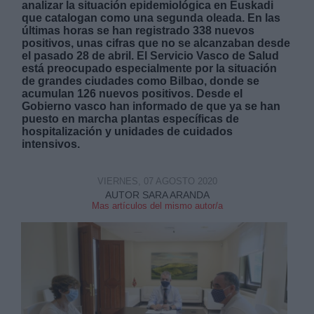
analizar la situación epidemiológica en Euskadi
que catalogan como una segunda oleada. En las
últimas horas se han registrado 338 nuevos
positivos, unas cifras que no se alcanzaban desde
el pasado 28 de abril. El Servicio Vasco de Salud
está preocupado especialmente por la situación
de grandes ciudades como Bilbao, donde se
acumulan 126 nuevos positivos. Desde el
Derechos:
Gobierno vasco han informado de que ya se han
puesto en marcha plantas específicas de
hospitalización y unidades de cuidados
link
intensivos.
Información adicional
link
VIERNES, 07 AGOSTO 2020
AUTOR SARA ARANDA
Mas artículos del mismo autor/a