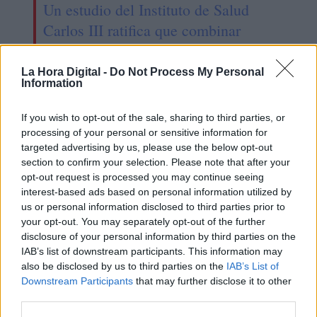
Un estudio del Instituto de Salud
Carlos III ratifica que combinar
distintas vacunas contra la Covid es
seguro y eficaz
La Hora Digital -
Do Not Process My Personal
Information
If you wish to opt-out of the sale, sharing to third parties, or
processing of your personal or sensitive information for
targeted advertising by us, please use the below opt-out
section to confirm your selection. Please note that after your
opt-out request is processed you may continue seeing
interest-based ads based on personal information utilized by
us or personal information disclosed to third parties prior to
your opt-out. You may separately opt-out of the further
disclosure of your personal information by third parties on the
IAB’s list of downstream participants. This information may
also be disclosed by us to third parties on the
IAB’s List of
España mantendrá el intervalo para
Downstream Participants
that may further disclose it to other
third parties.
la segunda vacuna que recomiendan