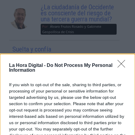
¿La ciudadanía de Occidente
es consciente del riesgo de
una tercera guerra mundial?
Por
Álvaro Frutos Rosado y Gabinete
Geopolítica de Crisis
Suelta y confía
Por
María Comesaña
La Hora Digital -
Do Not Process My Personal
Information
Votantes y votados
Por
Juan Manuel Beltrán
If you wish to opt-out of the sale, sharing to third parties, or
processing of your personal or sensitive information for
targeted advertising by us, please use the below opt-out
El Conflicto de Oriente Medio:
Un Nuevo Orden Autoritario
section to confirm your selection. Please note that after your
en Construcción
opt-out request is processed you may continue seeing
interest-based ads based on personal information utilized by
Por
Álvaro Frutos Rosado y Gabinete
us or personal information disclosed to third parties prior to
Geopolítica de Crisis
your opt-out. You may separately opt-out of the further