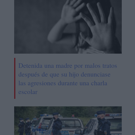
Detenida una madre por malos tratos
después de que su hijo denunciase
las agresiones durante una charla
escolar