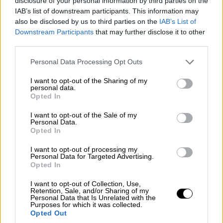
disclosure of your personal information by third parties on the
Reconquista leonesa
IAB’s list of downstream participants. This information may
also be disclosed by us to third parties on the
IAB’s List of
Por
Carlos Miranda
Downstream Participants
that may further disclose it to other
third parties.
Clara Campoamor: Mi sueño,
mi pesadilla
Personal Data Processing Opt Outs
Por
María Pérez Herrero
I want to opt-out of the Sharing of my
personal data.
Opted In
I want to opt-out of the Sale of my
Personal Data.
NOTICIAS MAS VISTAS
Opted In
I want to opt-out of processing my
Personal Data for Targeted Advertising.
Opted In
|
LABERINTO ESPAÑOL
SALUD,CONSUMO, BIENESTAR
I want to opt-out of Collection, Use,
Retention, Sale, and/or Sharing of my
Personal Data that Is Unrelated with the
Purposes for which it was collected.
Opted Out
Un fallecido y 47 positivos en una