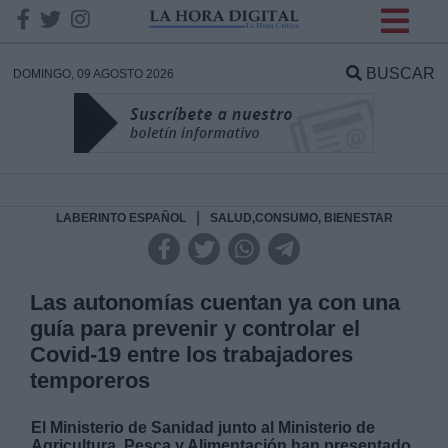
INFORMACION SOBRE LA
PROTECCIÓN DE TUS
BUSCAR
DOMINGO, 09 AGOSTO 2026
DATOS
Responsable:
Finalidad:
|
LABERINTO ESPAÑOL
SALUD,CONSUMO, BIENESTAR
Datos tratados:
Las autonomías cuentan ya con una
guía para prevenir y controlar el
Covid-19 entre los trabajadores
Legitimación:
temporeros
Destinatarios:
El Ministerio de Sanidad junto al Ministerio de
Agricultura, Pesca y Alimentación han presentado