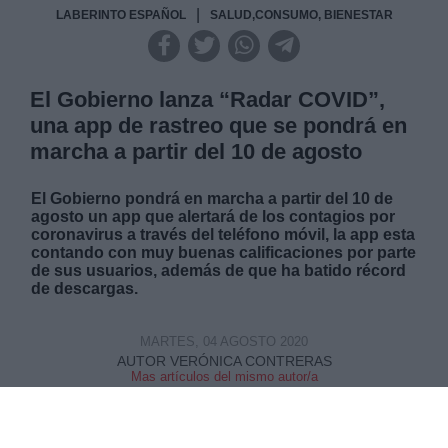
|
LABERINTO ESPAÑOL
SALUD,CONSUMO, BIENESTAR
El Gobierno lanza “Radar COVID”,
una app de rastreo que se pondrá en
marcha a partir del 10 de agosto
El Gobierno pondrá en marcha a partir del 10 de
agosto un app que alertará de los contagios por
coronavirus a través del teléfono móvil, la app esta
contando con muy buenas calificaciones por parte
de sus usuarios, además de que ha batido récord
de descargas.
MARTES, 04 AGOSTO 2020
AUTOR VERÓNICA CONTRERAS
Mas artículos del mismo autor/a