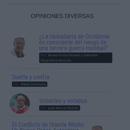
OPINIONES DIVERSAS
¿La ciudadanía de Occidente
es consciente del riesgo de
una tercera guerra mundial?
Por
Álvaro Frutos Rosado y Gabinete
Geopolítica de Crisis
Suelta y confía
Por
María Comesaña
Votantes y votados
Por
Juan Manuel Beltrán
El Conflicto de Oriente Medio: