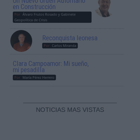
Un Nuevo Orden Autoritario
en Construcción
Por
Álvaro Frutos Rosado y Gabinete
Geopolítica de Crisis
Reconquista leonesa
Por
Carlos Miranda
Clara Campoamor: Mi sueño,
mi pesadilla
Por
María Pérez Herrero
NOTICIAS MAS VISTAS