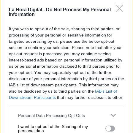
lunes, 3 de agosto de 2020
La Hora Digital -
Do Not Process My Personal
Information
Organización en las plantas
If you wish to opt-out of the sale, sharing to third parties, or
Para desarrollar con eficiencia preventiva el
processing of your personal or sensitive information for
trabajo en las explotaciones agrícolas y
targeted advertising by us, please use the below opt-out
ganaderas
, el trabajo se organizará en
section to confirm your selection. Please note that after your
cuadrillas de trabajadores
, desplazándose
opt-out request is processed you may continue seeing
juntas, en la medida de lo posible, evitando el
interest-based ads based on personal information utilized by
contacto con otras cuadrilla.
us or personal information disclosed to third parties prior to
your opt-out. You may separately opt-out of the further
En el caso, de que uno de los trabajadores
disclosure of your personal information by third parties on the
de una cuadrilla da positivo en Covid-19,
IAB’s list of downstream participants. This information may
todo el grupo deberá pasar a situación de
also be disclosed by us to third parties on the
IAB’s List of
cuarentena.
Downstream Participants
that may further disclose it to other
En cuanto a las
actividades laborales
,
third parties.
deberán planificarse de tal forma que los
trabajadores puedan
mantener la distancia
Personal Data Processing Opt Outs
social
, principalmente en las labores de carga y
I want to opt-out of the Sharing of my
descarga de mercancías.
personal data.