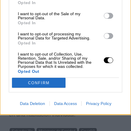
Opted In
En cuanto a la
función del empresario o
gestor de la explotación respecto al Plan de
I want to opt-out of the Sale of my
prevención, deberá mantener un registro
Personal Data.
electrónico
donde recogerá: la relación de los
Opted In
trabajadores contratados y sus números de
I want to opt-out of processing my
teléfonos de contacto, la cuadrilla a la que
Personal Data for Targeted Advertising.
pertenece y la unidad de alojamiento.
Opted In
Asimismo, el Plan recomienda que a los
I want to opt-out of Collection, Use,
temporeros les faciliten la
solicitud sanitaria
Retention, Sale, and/or Sharing of my
como desplazados
, con el fin de tener un
Personal Data that Is Unrelated with the
Purposes for which it was collected.
centro de salud asignado.
Opted Out
Por último, y según ha comunicado
La
CONFIRM
Moncloa,
el Plan de recomendaciones recoge
que se debe garantizar que cualquier persona
que desarrolle síntomas sospechosos de
coronavirus, pueda aislarse del resto de
Data Deletion
Data Access
Privacy Policy
trabajadores y convivientes de manera efectiva
en una habitación individual.