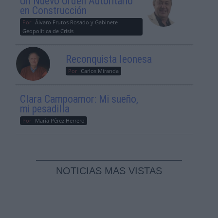
Un Nuevo Orden Autoritario
en Construcción
Por
Álvaro Frutos Rosado y Gabinete
Geopolítica de Crisis
Reconquista leonesa
Por
Carlos Miranda
Clara Campoamor: Mi sueño,
mi pesadilla
Por
María Pérez Herrero
NOTICIAS MAS VISTAS