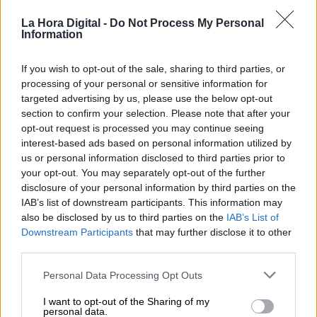
lunes, 3 de agosto de 2020
La Hora Digital -
Do Not Process My Personal
Information
Organización en las plantas
If you wish to opt-out of the sale, sharing to third parties, or
Para desarrollar con eficiencia preventiva el
processing of your personal or sensitive information for
trabajo en las explotaciones agrícolas y
targeted advertising by us, please use the below opt-out
ganaderas
, el trabajo se organizará en
section to confirm your selection. Please note that after your
cuadrillas de trabajadores
, desplazándose
opt-out request is processed you may continue seeing
juntas, en la medida de lo posible, evitando el
interest-based ads based on personal information utilized by
contacto con otras cuadrilla.
us or personal information disclosed to third parties prior to
your opt-out. You may separately opt-out of the further
En el caso, de que uno de los trabajadores
disclosure of your personal information by third parties on the
de una cuadrilla da positivo en Covid-19,
IAB’s list of downstream participants. This information may
todo el grupo deberá pasar a situación de
also be disclosed by us to third parties on the
IAB’s List of
cuarentena.
Downstream Participants
that may further disclose it to other
En cuanto a las
actividades laborales
,
third parties.
deberán planificarse de tal forma que los
trabajadores puedan
mantener la distancia
Personal Data Processing Opt Outs
social
, principalmente en las labores de carga y
I want to opt-out of the Sharing of my
descarga de mercancías.
personal data.