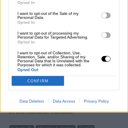
Opted In
En cuanto a la
función del empresario o
gestor de la explotación respecto al Plan de
I want to opt-out of the Sale of my
prevención, deberá mantener un registro
Personal Data.
electrónico
donde recogerá: la relación de los
Opted In
trabajadores contratados y sus números de
I want to opt-out of processing my
teléfonos de contacto, la cuadrilla a la que
Personal Data for Targeted Advertising.
pertenece y la unidad de alojamiento.
Opted In
Asimismo, el Plan recomienda que a los
I want to opt-out of Collection, Use,
temporeros les faciliten la
solicitud sanitaria
Retention, Sale, and/or Sharing of my
como desplazados
, con el fin de tener un
Personal Data that Is Unrelated with the
Purposes for which it was collected.
centro de salud asignado.
Opted Out
Por último, y según ha comunicado
La
CONFIRM
Moncloa,
el Plan de recomendaciones recoge
que se debe garantizar que cualquier persona
que desarrolle síntomas sospechosos de
coronavirus, pueda aislarse del resto de
Data Deletion
Data Access
Privacy Policy
trabajadores y convivientes de manera efectiva
en una habitación individual.