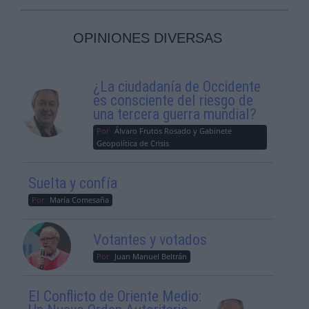
OPINIONES DIVERSAS
¿La ciudadanía de Occidente
es consciente del riesgo de
una tercera guerra mundial?
Por
Álvaro Frutos Rosado y Gabinete
Geopolítica de Crisis
Suelta y confía
Por
María Comesaña
Votantes y votados
Por
Juan Manuel Beltrán
El Conflicto de Oriente Medio: