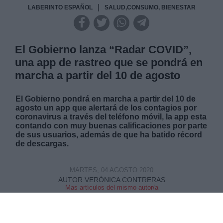
|
LABERINTO ESPAÑOL
SALUD,CONSUMO, BIENESTAR
El Gobierno lanza “Radar COVID”,
una app de rastreo que se pondrá en
marcha a partir del 10 de agosto
El Gobierno pondrá en marcha a partir del 10 de
agosto un app que alertará de los contagios por
coronavirus a través del teléfono móvil, la app esta
contando con muy buenas calificaciones por parte
de sus usuarios, además de que ha batido récord
de descargas.
MARTES, 04 AGOSTO 2020
AUTOR VERÓNICA CONTRERAS
Mas artículos del mismo autor/a