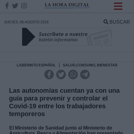
INFORMACION SOBRE LA
PROTECCIÓN DE TUS
BUSCAR
JUEVES, 06 AGOSTO 2026
DATOS
Responsable:
Finalidad:
|
LABERINTO ESPAÑOL
SALUD,CONSUMO, BIENESTAR
Datos tratados:
Las autonomías cuentan ya con una
guía para prevenir y controlar el
Covid-19 entre los trabajadores
Legitimación:
temporeros
Destinatarios:
El Ministerio de Sanidad junto al Ministerio de
Agricultura, Pesca y Alimentación han presentado