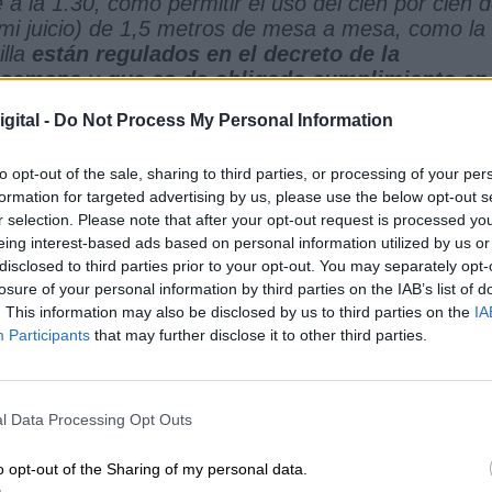
e a la 1.30, como permitir el uso del cien por cien 
 mi juicio) de 1,5 metros de mesa a mesa, como la
illa
están regulados en el decreto de la
semana y que es de obligado cumplimiento en
gital -
Do Not Process My Personal Information
han sabido adaptarse"
to opt-out of the sale, sharing to third parties, or processing of your per
ros pocos
atacan personalmente por la contraria
formation for targeted advertising by us, please use the below opt-out s
ar de hacer tantos sacrificios
personales,
r selection. Please note that after your opt-out request is processed y
se a colaborar con el municipio"
. Sin embargo, el
eing interest-based ads based on personal information utilized by us or
que hay una mayoría
"casi unánime"
que ha sido un
disclosed to third parties prior to your opt-out. You may separately opt-
zó la pandemia"
.
losure of your personal information by third parties on the IAB’s list of
. This information may also be disclosed by us to third parties on the
IA
Participants
that may further disclose it to other third parties.
efuerza el departamento de Illa y crea una
e Estado para mejorar la coordinación con
l Data Processing Opt Outs
o opt-out of the Sharing of my personal data.