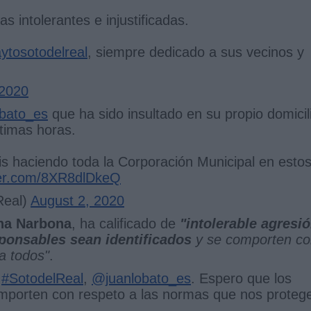
s intolerantes e injustificadas.
ytosotodelreal
, siempre dedicado a sus vecinos y
 2020
bato_es
que ha sido insultado en su propio domicil
ltimas horas.
is haciendo toda la Corporación Municipal en esto
tter.com/8XR8dlDkeQ
Real)
August 2, 2020
na Narbona
, ha calificado de
"intolerable agresi
ponsables sean identificados
y se comporten co
a todos"
.
e
#SotodelReal
,
@juanlobato_es
. Espero que los
omporten con respeto a las normas que nos proteg