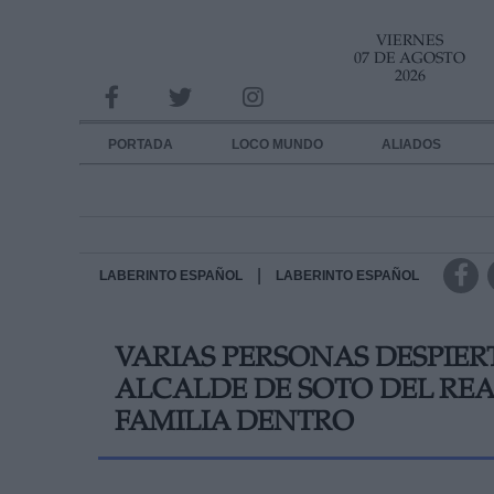
VIERNES
INFORMACION SOBRE LA PROTECCIÓN DE TUS DATOS
07 DE AGOSTO
2026
Responsable:
Finalidad:
PORTADA
LOCO MUNDO
ALIADOS
Datos tratados:
Legitimación:
Destinatarios:
|
LABERINTO ESPAÑOL
LABERINTO ESPAÑOL
Derechos:
VARIAS PERSONAS DESPIERT
link
ALCALDE DE SOTO DEL REA
Información adicional
link
FAMILIA DENTRO