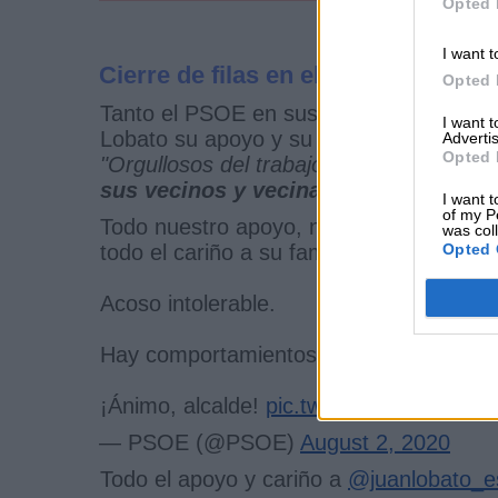
Opted 
I want t
Cierre de filas en el PSOE ante lo
Opted 
Tanto el PSOE en sus perfiles en las r
I want 
Lobato su apoyo y su
"repulsa y rechaz
Advertis
Opted 
"Orgullosos del trabajo del equipo del 
sus vecinos y vecinas
"
, afirman.
I want t
of my P
Todo nuestro apoyo, nuestra solidaridad
was col
Opted 
todo el cariño a su familia.
Acoso intolerable.
Hay comportamientos antidemocráticos 
¡Ánimo, alcalde!
pic.twitter.com/aiPXBT
— PSOE (@PSOE)
August 2, 2020
Todo el apoyo y cariño a
@juanlobato_e