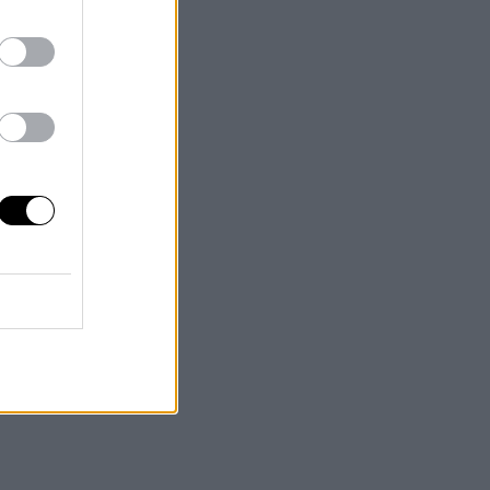
"
.
a