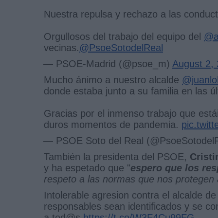
Nuestra repulsa y rechazo a las conducta
Orgullosos del trabajo del equipo del
@a
vecinas.
@PsoeSotodelReal
— PSOE-Madrid (@psoe_m)
August 2,
Mucho ánimo a nuestro alcalde
@juanlo
donde estaba junto a su familia en las ú
Gracias por el inmenso trabajo que está
duros momentos de pandemia.
pic.twi
— PSOE Soto del Real (@PsoeSotodel
También la presidenta del PSOE,
Cristi
y ha espetado que "
espero que los res
respeto a las normas que nos protegen 
Intolerable agresion contra el alcalde d
responsables sean identificados y se c
a tod@s
https://t.co/W3F4Cu99FG