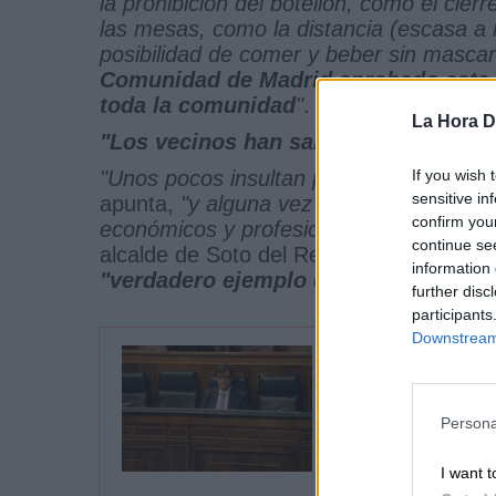
la prohibición del botellón, como el cierr
las mesas, como la distancia (escasa a
posibilidad de comer y beber sin mascar
Comunidad de Madrid aprobado esta 
toda la comunidad
"
.
La Hora Di
"Los vecinos han sabido cuidarse y 
If you wish 
"Unos pocos insultan por una cosa y ot
sensitive in
apunta,
"y alguna vez
dan ganas de dej
confirm you
económicos y profesionales para dedicar
continue se
alcalde de Soto del Real ha advertido 
information 
"verdadero ejemplo desde que comen
further disc
participants
Downstream 
El Gobierno r
Secretaría d
las CCAA
Persona
Por La Hora Digital
I want t
lunes, 3 de agosto de 2020