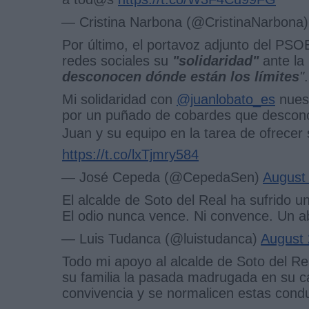
— Cristina Narbona (@CristinaNarbona
Por último, el
portavoz adjunto del PSO
redes sociales su
"solidaridad"
ante la
desconocen dónde están los límites
"
.
Mi solidaridad con
@juanlobato_es
nuest
por un puñado de cobardes que desconoc
Juan y su equipo en la tarea de ofrecer
https://t.co/lxTjmry584
— José Cepeda (@CepedaSen)
August
El alcalde de Soto del Real ha sufrido 
El odio nunca vence. Ni convence. Un 
— Luis Tudanca (@luistudanca)
August 
Todo mi apoyo al alcalde de Soto del R
su familia la pasada madrugada en su c
convivencia y se normalicen estas cond