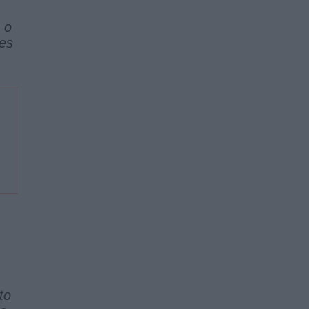
 o
les
to