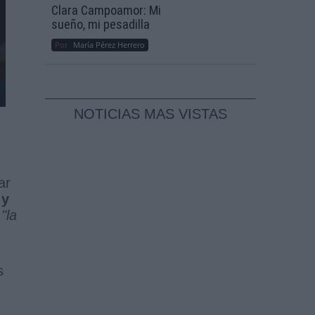
Clara Campoamor: Mi
sueño, mi pesadilla
Por
María Pérez Herrero
NOTICIAS MAS VISTAS
ar
 y
o
"la
s