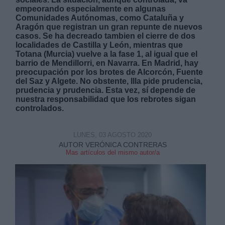
empeorando
especialmente en algunas
Comunidades Autónomas, como Cataluña y
Aragón que registran un gran repunte de nuevos
casos. Se ha decreado tambien el cierre de dos
localidades de Castilla y León, mientras que
Totana (Murcia) vuelve a la fase 1, al igual que el
barrio de Mendillorri, en Navarra. En Madrid, hay
Derechos:
preocupación por los brotes de Alcorcón, Fuente
del Saz y Algete. No obstente, Illa pide prudencia,
prudencia y prudencia. Esta vez, sí depende de
link
nuestra responsabilidad que los rebrotes sigan
controlados.
Información adicional
link
LUNES, 03 AGOSTO 2020
AUTOR VERÓNICA CONTRERAS
Mas artículos del mismo autor/a