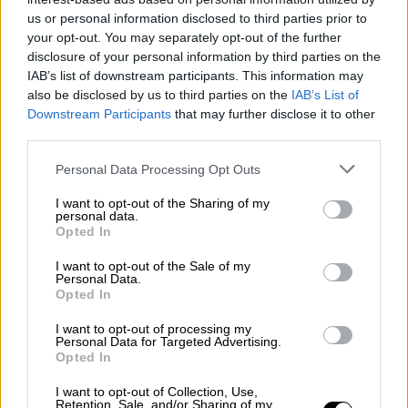
us or personal information disclosed to third parties prior to
your opt-out. You may separately opt-out of the further
disclosure of your personal information by third parties on the
IAB’s list of downstream participants. This information may
also be disclosed by us to third parties on the
IAB’s List of
Downstream Participants
that may further disclose it to other
third parties.
Iglesias estalla contra Ferreras por
Personal Data Processing Opt Outs
sus audios filtrados con Villarejo
I want to opt-out of the Sharing of my
personal data.
Opted In
OPINIONES DIVERSAS
I want to opt-out of the Sale of my
Personal Data.
Opted In
¿La ciudadanía de Occidente
I want to opt-out of processing my
Personal Data for Targeted Advertising.
es consciente del riesgo de
Opted In
una tercera guerra mundial?
Por
Álvaro Frutos Rosado y Gabinete
I want to opt-out of Collection, Use,
Retention, Sale, and/or Sharing of my
Geopolítica de Crisis