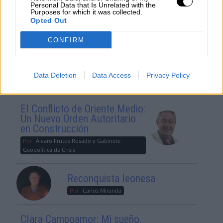
Personal Data that Is Unrelated with the
Purposes for which it was collected.
Opted Out
Suelta y confía
Por
María Comesaña
CONFIRM
Votantes y votados
Data Deletion
Data Access
Privacy Policy
Por
Juan Manuel Beltrán
El Conflicto de Oriente Medio:
Un Nuevo Orden Autoritario
en Construcción
Por
Álvaro Frutos Rosado y Gabinete
Geopolítica de Crisis
Reconquista leonesa
Por
Carlos Miranda
Clara Campoamor: Mi sueño,