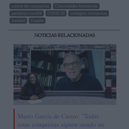
control del coronavirus
Comunidades Autonómas
pandemia covid19
COVID 19
contagios coronavirus
Sanidad
España
NOTICIAS RELACIONADAS
Mario García de Castro: "Todas
estas conquistas siguen siendo un