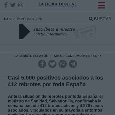
INFORMACION SOBRE LA
PROTECCIÓN DE TUS
BUSCAR
JUEVES, 06 AGOSTO 2026
DATOS
Responsable:
Finalidad:
|
LABERINTO ESPAÑOL
SALUD,CONSUMO, BIENESTAR
Datos tratados:
Casi 5.000 positivos asociados a los
412 rebrotes por toda España
Legitimación:
Ante la situación de rebrotes por toda España, el
ministro de Sanidad, Salvador Illa, confirmaba la
Destinatarios:
semana pasada 412 brotes activos y 4.870 casos
asociados, vinculados en su mayoría a entornos
sociales. La situación, aunque controlada, va