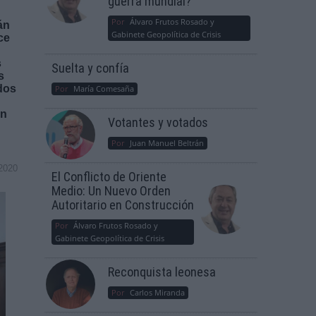
guerra mundial?
Por
Álvaro Frutos Rosado y
án
Gabinete Geopolítica de Crisis
ce
s
Suelta y confía
s
ados
Por
María Comesaña
ón
Votantes y votados
Por
Juan Manuel Beltrán
2020
El Conflicto de Oriente
Medio: Un Nuevo Orden
Autoritario en Construcción
Por
Álvaro Frutos Rosado y
Gabinete Geopolítica de Crisis
Reconquista leonesa
Por
Carlos Miranda