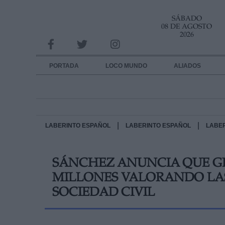
SÁBADO
INFORMACION SOBRE LA PROTECCIÓN DE TUS DATOS
08 DE AGOSTO
2026
Responsable:
Finalidad:
PORTADA
LOCO MUNDO
ALIADOS
Datos tratados:
Legitimación:
Destinatarios:
|
|
LABERINTO ESPAÑOL
LABERINTO ESPAÑOL
LABE
Derechos:
SÁNCHEZ ANUNCIA QUE GE
link
MILLONES VALORANDO LAS
Información adicional
link
SOCIEDAD CIVIL