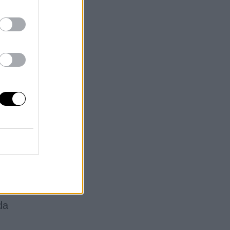
por
os
uno
de
la
ón
n
da