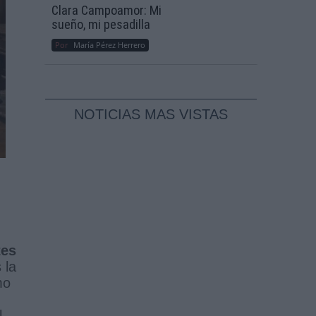
Clara Campoamor: Mi
sueño, mi pesadilla
Por
María Pérez Herrero
NOTICIAS MAS VISTAS
tes
 la
mo
l