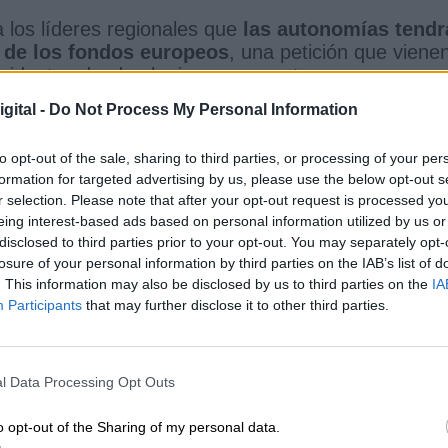
a los líderes regionales que
las autonomías tendr
n de los fondos europeos
, una petición que viene
presidentas desde el mismo momento en que se apr
gital -
Do Not Process My Personal Information
e que
no puede haber comunidades de primera 
as mismas oportunidades.
to opt-out of the sale, sharing to third parties, or processing of your per
formation for targeted advertising by us, please use the below opt-out s
e ha durado el encuentro, el presidente del Gobier
r selection. Please note that after your opt-out request is processed y
el 2021 se podrían recibir los primeros fondos
q
eing interest-based ads based on personal information utilized by us or
0% del total de la cantidad que reciba nuestro paí
disclosed to third parties prior to your opt-out. You may separately opt-
e reparto del dinero entre las Comunidades que e
losure of your personal information by third parties on the IAB’s list of
 y la resiliencia funcionará a través de proyectos q
. This information may also be disclosed by us to third parties on the
IA
jes que ha propuesto la Comisión Europea, es deci
Participants
that may further disclose it to other third parties.
cológica, la igualdad de género y la cohesión social
randes ciudades
, como ha propuesto Sánchez,
l Data Processing Opt Outs
ractores
” económicos. Por tanto, el reparto no
tablece un marco de funcionamiento distinto y
o opt-out of the Sharing of my personal data.