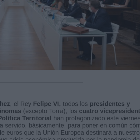
hez
, el Rey
Felipe VI,
todos los
presidentes y
tónomas
(excepto Torra), los
cuatro vicepresiden
lítica Territorial
han protagonizado este viernes
a servido, básicamente, para poner en común có
 de euros que la Unión Europea destinará a nuestro
rave crisis económica producida por la pandemia de