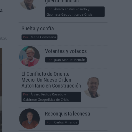
guerra mundial?
Por
Álvaro Frutos Rosado y
la
Gabinete Geopolítica de Crisis
Suelta y confía
Por
María Comesaña
2020
Votantes y votados
Por
Juan Manuel Beltrán
El Conflicto de Oriente
Medio: Un Nuevo Orden
Autoritario en Construcción
Por
Álvaro Frutos Rosado y
Gabinete Geopolítica de Crisis
Reconquista leonesa
Por
Carlos Miranda