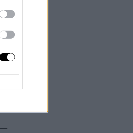
s
as
e