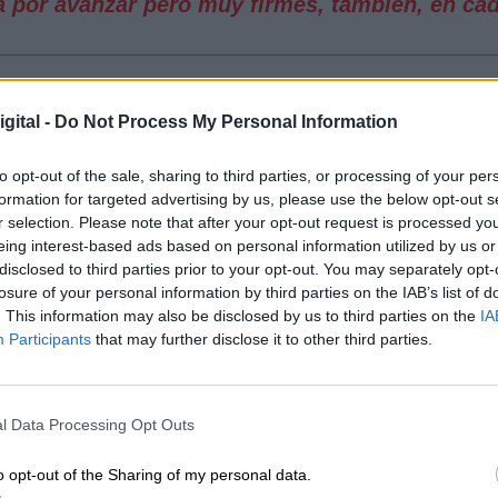
a por avanzar pero muy firmes, también, en ca
ios, CCO Y UGT
han coincidido en que se trata de
ia ya que representa un gran avance, contribuyen
gital -
Do Not Process My Personal Information
hombres.
 de Trabajo e Igualdad como los sindicatos
to opt-out of the sale, sharing to third parties, or processing of your per
ultado de un buen desarrollo de diálogo social
formation for targeted advertising by us, please use the below opt-out s
nará un antes y un después en la sociedad.
r selection. Please note that after your opt-out request is processed y
nes de otras entidades, asociaciones y personas 
eing interest-based ads based on personal information utilized by us or
disclosed to third parties prior to your opt-out. You may separately opt-
diencia.
losure of your personal information by third parties on the IAB’s list of
do
. This information may also be disclosed by us to third parties on the
IA
Participants
that may further disclose it to other third parties.
glamento para la igualdad retributiva establece qu
0 trabajadoras y trabajadores,
la obligación de
ertir si existe hipervaloración o infravaloración
l Data Processing Opt Outs
plan de igualdad y realizar una auditoría
o opt-out of the Sharing of my personal data.
a situación retributiva y un plan de acción para