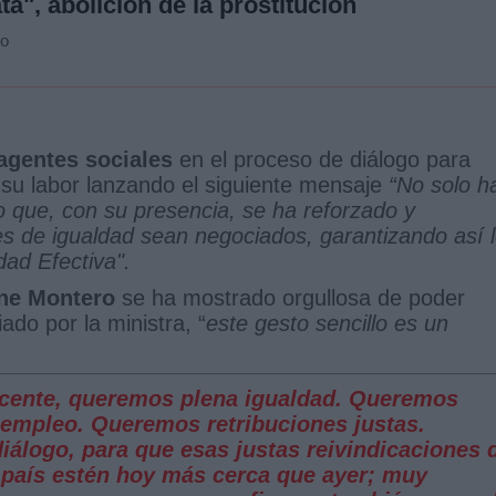
ata", abolición de la prostitución
lo
 agentes sociales
en el proceso de diálogo para
 su labor lanzando el siguiente mensaje
“No solo h
no que, con su presencia, se ha reforzado y
es de igualdad sean negociados, garantizando así 
dad Efectiva".
rene Montero
se ha mostrado orgullosa de poder
do por la ministra, “
este gesto sencillo es un
ecente, queremos plena igualdad. Queremos
 empleo. Queremos retribuciones justas.
iálogo, para que esas justas reivindicaciones 
 país estén hoy más cerca que ayer; muy