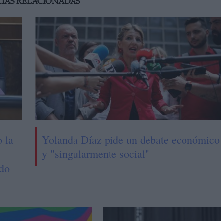
CIAS RELACIONADAS
 la
Yolanda Díaz pide un debate económico
y "singularmente social"
ado