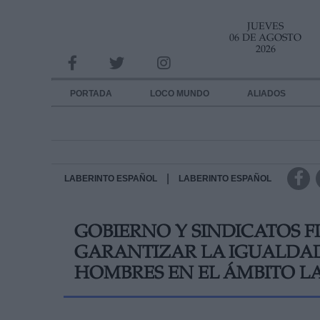
JUEVES
INFORMACION SOBRE LA PROTECCIÓN DE TUS DATOS
06 DE AGOSTO
2026
Responsable:
Finalidad:
PORTADA
LOCO MUNDO
ALIADOS
Datos tratados:
Legitimación:
Destinatarios:
|
LABERINTO ESPAÑOL
LABERINTO ESPAÑOL
Derechos:
GOBIERNO Y SINDICATOS 
link
GARANTIZAR LA IGUALDAD
Información adicional
link
HOMBRES EN EL ÁMBITO L