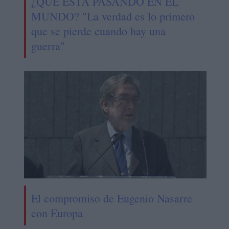
¿QUÉ ESTÁ PASANDO EN EL
MUNDO? "La verdad es lo primero
que se pierde cuando hay una
guerra"
El compromiso de Eugenio Nasarre
con Europa