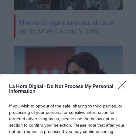
Moción de urgencia contra el cierre
del SUAP de Collado Villalba
La Hora Digital -
Do Not Process My Personal
Information
If you wish to opt-out of the sale, sharing to third parties, or
processing of your personal or sensitive information for
targeted advertising by us, please use the below opt-out
Ayuso recurre a la justicia para
section to confirm your selection. Please note that after your
bloquear la Ley Celáa en Madrid
opt-out request is processed you may continue seeing