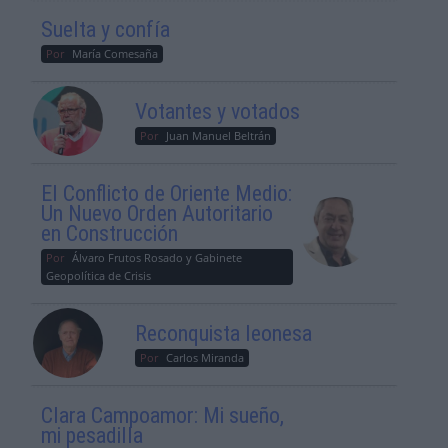
Suelta y confía
Por
María Comesaña
Votantes y votados
Por
Juan Manuel Beltrán
El Conflicto de Oriente Medio:
Un Nuevo Orden Autoritario
en Construcción
Por
Álvaro Frutos Rosado y Gabinete
Geopolítica de Crisis
Reconquista leonesa
Por
Carlos Miranda
Clara Campoamor: Mi sueño,
mi pesadilla