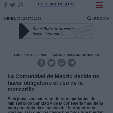
INFORMACION SOBRE LA
PROTECCIÓN DE TUS
BUSCAR
JUEVES, 06 AGOSTO 2026
DATOS
Responsable:
Finalidad:
|
LABERINTO ESPAÑOL
SALUD,CONSUMO, BIENESTAR
Datos tratados:
La Comunidad de Madrid decide no
hacer obligatorio el uso de la
mascarilla
Legitimación:
Este jueves se han reunido representantes del
Ministerio de Sanidad y de la consejería madrileña
Destinatarios:
para para tratar la situación del Aeropuerto de
Barajas, así como los casos positivos que puedan