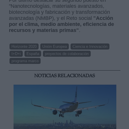
Por último destacar su segundo puesto en
"Nanotecnologías, materiales avanzados,
biotecnología y fabricación y transformación
avanzadas (NMBP), y el Reto social
"Acción
por el clima, medio ambiente, eficiencia de
recursos y materias primas"
.
Horizonte 2020
Unión Europea
Ciencia e Innovación
I+D+i
España
proyectos de colaboración
programa marco
NOTICIAS RELACIONADAS