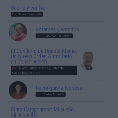
Suelta y confía
Por
María Comesaña
Votantes y votados
Por
Juan Manuel Beltrán
El Conflicto de Oriente Medio:
Un Nuevo Orden Autoritario
en Construcción
Por
Álvaro Frutos Rosado y Gabinete
Geopolítica de Crisis
Reconquista leonesa
Por
Carlos Miranda
Clara Campoamor: Mi sueño,
mi pesadilla