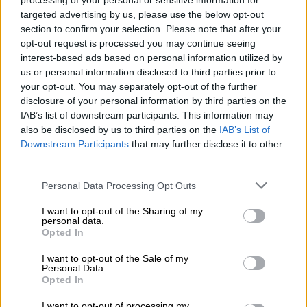
processing of your personal or sensitive information for
debido a su estado de “tranquilidad”.
targeted advertising by us, please use the below opt-out
En el
caso del Aeropuerto de Barajas,
donde
section to confirm your selection. Please note that after your
se inició el foco de transmisión al principio de la
opt-out request is processed you may continue seeing
pandemia y tras su reapertura al inicio de la
interest-based ads based on personal information utilized by
“nueva normalidad”, las medidas de seguridad
us or personal information disclosed to third parties prior to
desde un principio han dejado mucho que
your opt-out. You may separately opt-out of the further
desear. Por ello, Aguado e Isabel Ayuso han
disclosure of your personal information by third parties on the
enfatizado que “Barajas es un coladero” “Se
IAB’s list of downstream participants. This information may
hacen pocos controles”, por ello exigen al
also be disclosed by us to third parties on the
IAB’s List of
Gobierno la aplicación e incremento de medidas
Downstream Participants
that may further disclose it to other
mas eficaces.
third parties.
Ante esta crítica, el
ministro
de Fomento
,
Personal Data Processing Opt Outs
José Luis Ábalos
ha mostrado su desacuerdo
en cuanto a que “
Barajas es un coladero
” ya
I want to opt-out of the Sharing of my
que ha señalado que el número de vuelos a
personal data.
Madrid ha disminuido significativamente,
Opted In
respecto a los datos obtenido del año 2019.
I want to opt-out of the Sale of my
Según el vicepresidente de la Comunidad de
Personal Data.
Opted In
Madrid,
Ignacio Aguado
, si no se refuerzan las
medidas en el aeropuerto de Barajas, no
I want to opt-out of processing my