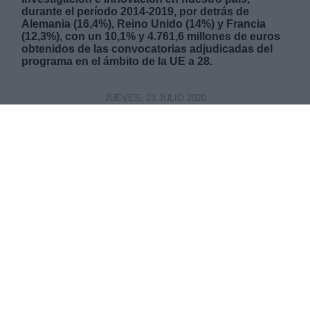
durante el período 2014-2019, por detrás de
Alemania (16,4%), Reino Unido (14%) y Francia
(12,3%), con un 10,1% y 4.761,6 millones de euros
obtenidos de las convocatorias adjudicadas del
programa en el ámbito de la UE a 28.
JUEVES, 23 JULIO 2020
AUTOR VERÓNICA CONTRERAS
Mas artículos del mismo autor/a