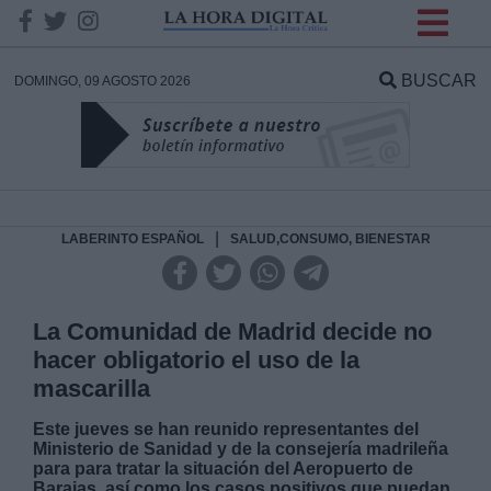
INFORMACION SOBRE LA
PROTECCIÓN DE TUS
BUSCAR
DOMINGO, 09 AGOSTO 2026
DATOS
Responsable:
Finalidad:
|
LABERINTO ESPAÑOL
SALUD,CONSUMO, BIENESTAR
Datos tratados:
La Comunidad de Madrid decide no
hacer obligatorio el uso de la
mascarilla
Legitimación:
Este jueves se han reunido representantes del
Ministerio de Sanidad y de la consejería madrileña
Destinatarios:
para para tratar la situación del Aeropuerto de
Barajas, así como los casos positivos que puedan