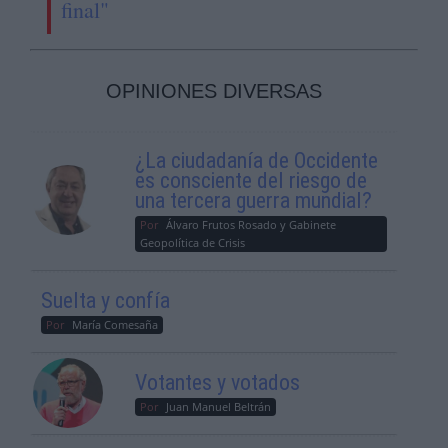
final"
OPINIONES DIVERSAS
¿La ciudadanía de Occidente
es consciente del riesgo de
una tercera guerra mundial?
Por
Álvaro Frutos Rosado y Gabinete
Geopolítica de Crisis
Suelta y confía
Por
María Comesaña
Votantes y votados
Por
Juan Manuel Beltrán