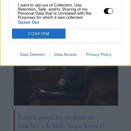
I want to opt-out of Collection, Use,
Retention, Sale, and/or Sharing of my
El portavoz de PDeCAT califica de
Personal Data that Is Unrelated with the
Purposes for which it was collected.
"márketing" los impuestos
Opted Out
anunciados por Sánchez
CONFIRM
Data Deletion
Data Access
Privacy Policy
Errejón apoya las medidas de
Sánchez y le pide "llegar hasta el