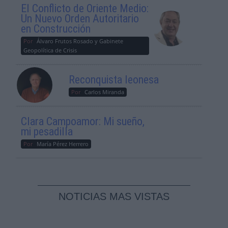
El Conflicto de Oriente Medio:
Un Nuevo Orden Autoritario
en Construcción
Por
Álvaro Frutos Rosado y Gabinete
Geopolítica de Crisis
Reconquista leonesa
Por
Carlos Miranda
Clara Campoamor: Mi sueño,
mi pesadilla
Por
María Pérez Herrero
NOTICIAS MAS VISTAS