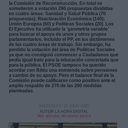
la Comisión de Reconstrucción. En total se
sometieron a votación 290 propuestas divididas
en cuatro áreas: Sanidad y Salud Pública (70
propuestas); Reactivación Económica (140);
Unión Europea (60) y Políticas Sociales (20). Los
El Ejecutivo ha utilizado la ‘geometría variable’
para buscar el apoyo de unos y otros grupos
Derechos:
parlamentarios, incluido el PP, en los dictámenes
de las cuatro áreas de trabajo. Sin embargo, ha
perdido la votación del área de Políticas Sociales
link
ya que no consiguió convencer a Ciudadanos que
pedía igual trato para la educación concertada que
Información adicional
para la pública. El PSOE tampoco ha querido
link
acordar con Bildu una enmienda sobre pensiones
a cambio de su apoyo. Pero el balance final de la
Comisión puede calificarse como positivo ante el
amplio respaldo de 270 de las 290 medidas
planteadas.
MIÉRCOLES, 22 JULIO 2020
AUTOR LA HORA DIGITAL
Mas artículos del mismo autor/a