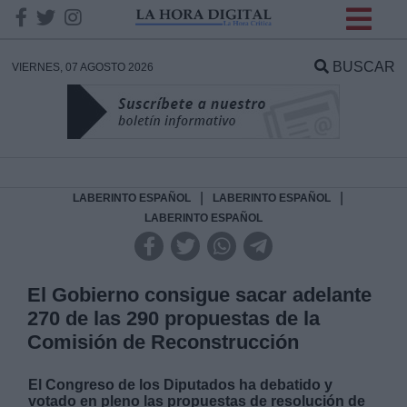
INFORMACION SOBRE LA
PROTECCIÓN DE TUS
BUSCAR
VIERNES, 07 AGOSTO 2026
DATOS
Responsable:
Finalidad:
|
|
LABERINTO ESPAÑOL
LABERINTO ESPAÑOL
LABERINTO ESPAÑOL
Datos tratados:
El Gobierno consigue sacar adelante
270 de las 290 propuestas de la
Legitimación:
Comisión de Reconstrucción
Destinatarios:
El Congreso de los Diputados ha debatido y
votado en pleno las propuestas de resolución de