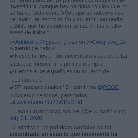
con gran parte de los partidos que apoyaron la
investidura. Aunque hay partidos con los que no
se ha contado como VOX, que se autoexcluye
de cualquier negociación y acuerdo con nadie;
o Bildu que ha votado en contra en las cuatro
áreas de trabajo.
@Adrilastra
@gpscongreso
en
@Congreso_Es
Acuerdo de país ✅
✔️Necesitamos unión, necesitamos acuerdo. La
sociedad merece una política ejemplar.
✔️Demos a los españoles un acuerdo de
reconstrucción
✔️57 transaccionales / 54 con firma
@PSOE
✅Acuerdo de todos, para todos
pic.twitter.com/0u77WRsRm8
— Juan Cuatrecasas Asua/♥️ (@ElAlmadelVino)
July 21, 2020
La relativa a las
políticas sociales se ha
encontrado un escollo que finalmente ha