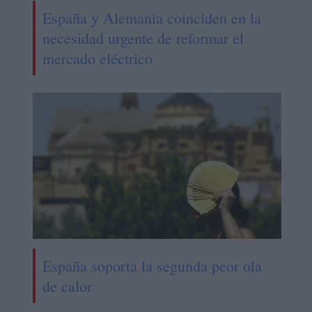
España y Alemania coinciden en la
necesidad urgente de reformar el
mercado eléctrico
España soporta la segunda peor ola
de calor