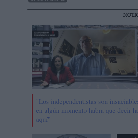
NOTI
"Los independentistas son insaciable
en algún momento habra que decir h
aquí"