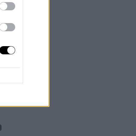
 y
ba
la