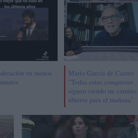
deración en menos
Mario García de Castro:
minutos
"Todas estas conquistas
siguen siendo un camino
abierto para el mañana"