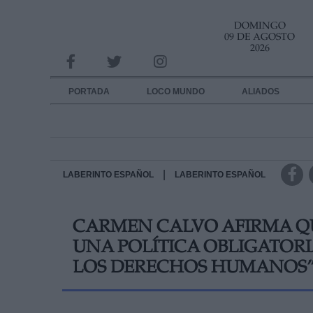
DOMINGO
INFORMACION SOBRE LA PROTECCIÓN DE TUS DATOS
09 DE AGOSTO
2026
Responsable:
Finalidad:
PORTADA
LOCO MUNDO
ALIADOS
Datos tratados:
Legitimación:
Destinatarios:
|
LABERINTO ESPAÑOL
LABERINTO ESPAÑOL
Derechos:
CARMEN CALVO AFIRMA QU
link
UNA POLÍTICA OBLIGATOR
Información adicional
link
LOS DERECHOS HUMANOS