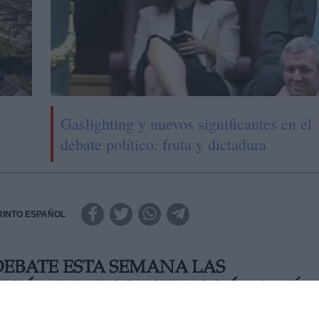
Gaslighting y nuevos significantes en el
debate político: fruta y dictadura
RINTO ESPAÑOL
DEBATE ESTA SEMANA LAS
ISIÓN DE RECONSTRUCCIÓN Y AÚN