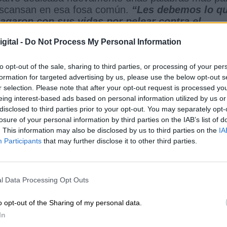
descansan en esa fosa común.
“Les debemos lo q
pagaron con sus vidas por pelear contra el
an democracia”
.
gital -
Do Not Process My Personal Information
estado acompañada por el secretario de Estado de
to opt-out of the sale, sharing to third parties, or processing of your per
, y de Juan Espadas, alcalde de Sevilla, así co
formation for targeted advertising by us, please use the below opt-out s
n Andalucía, y el subdelegado del Gobierno en
r selection. Please note that after your opt-out request is processed y
e Sevilla, la consejera de Cultura y Patrimonio
eing interest-based ads based on personal information utilized by us or
equipo de trabajo, a los que se sumaron los familia
disclosed to third parties prior to your opt-out. You may separately opt-
listas, anunciando que el Gobierno de España
losure of your personal information by third parties on the IAB’s list of
ión de las víctimas de la fosa de Pico de Reja, y
. This information may also be disclosed by us to third parties on the
IA
e forma cooperativa y leal por la dignidad de
Participants
that may further disclose it to other third parties.
del alcalde de Sevilla que ha llevado adelante con
ones en la fosa de “Pico de Reja”, y resaltaba qu
l Data Processing Opt Outs
, ha asegurado,
“el nos ha pedido colaboración,
ra poder mirar hacia el futuro, en una gran
o opt-out of the Sharing of my personal data.
el pasado”
.
In