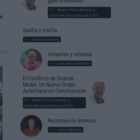
guerra mundial?
Por
Álvaro Frutos Rosado y
Gabinete Geopolítica de Crisis
ón
Suelta y confía
Por
María Comesaña
2020
Votantes y votados
Por
Juan Manuel Beltrán
El Conflicto de Oriente
Medio: Un Nuevo Orden
Autoritario en Construcción
Por
Álvaro Frutos Rosado y
Gabinete Geopolítica de Crisis
Reconquista leonesa
Por
Carlos Miranda