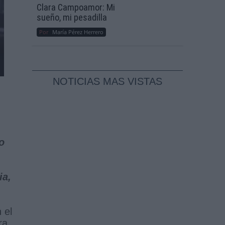
Clara Campoamor: Mi
sueño, mi pesadilla
Por
María Pérez Herrero
NOTICIAS MAS VISTAS
o
ia,
n el
ra