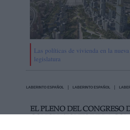
Las políticas de vivienda en la nueva
legislatura
|
|
LABERINTO ESPAÑOL
LABERINTO ESPAÑOL
LABE
EL PLENO DEL CONGRESO 
CONCLUSIONES DE LA COM
NO HAY ACUERDO PSOE-PP