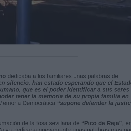
rno
dedicaba a los familiares unas palabras de
en silencio, han estado esperando que el Estad
umano, que es el poder identificar a sus seres
 poder tener la memoria de su propia familia en
a Memoria Democrática
“supone defender la justic
humación de la fosa sevillana de
“Pico de Reja”
, e
 Calvo dedicaba nuevamente unas palabras mas pa