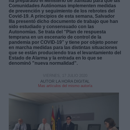
ha preparado el Ministerio de Sanidad para que las
Comunidades Autónomas implementen medidas
de prevención y seguimiento de los rebrotes del
Covid-19. A principios de esta semana, Salvador
Illa presentó dicho documento de trabajo que han
sido estudiado y consensuado con las
Autonomías. Se trata del “Plan de respuesta
temprana en un escenario de control de la
Derechos:
pandemia por COVID-19” y tiene por objeto poner
en marcha medidas para las distintas situaciones
que se están produciendo tras el levantamiento del
link
Estado de Alarma y la entrada en lo que se
Información adicional
denominó "nueva normalidad".
link
VIERNES, 17 JULIO 2020
AUTOR LA HORA DIGITAL
Mas artículos del mismo autor/a