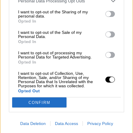
Personal Data Processing Opt Outs
judicial, sin razón alguna.
I want to opt-out of the Sharing of my
personal data.
VIERNES, 17 JULIO 2020
Opted In
AUTOR LA HORA DIGITAL
Mas artículos del mismo autor/a
I want to opt-out of the Sale of my
Personal Data.
Opted In
I want to opt-out of processing my
Personal Data for Targeted Advertising.
Opted In
I want to opt-out of Collection, Use,
Retention, Sale, and/or Sharing of my
Personal Data that Is Unrelated with the
Purposes for which it was collected.
Opted Out
CONFIRM
El juez de la Audiencia Nacional
José de la
Data Deletion
Data Access
Privacy Policy
Mata
hizo público este pasado jueves su
auto