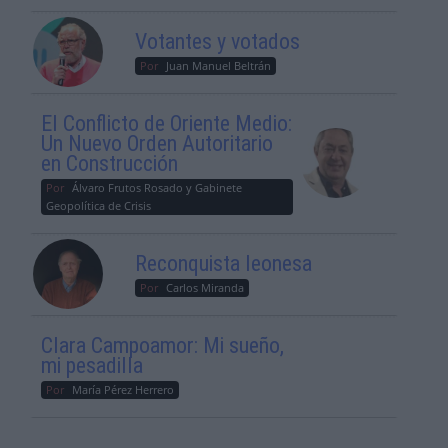
Votantes y votados
Por
Juan Manuel Beltrán
El Conflicto de Oriente Medio:
Un Nuevo Orden Autoritario
en Construcción
Por
Álvaro Frutos Rosado y Gabinete
Geopolítica de Crisis
Reconquista leonesa
Por
Carlos Miranda
Clara Campoamor: Mi sueño,
mi pesadilla
Por
María Pérez Herrero