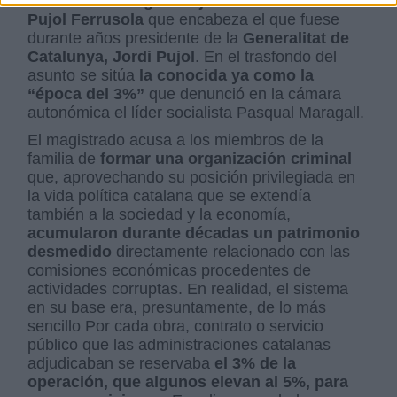
sobre la investigación judicial a la familia
Pujol Ferrusola
que encabeza el que fuese
durante años presidente de la
Generalitat de
Catalunya, Jordi Pujol
. En el trasfondo del
asunto se sitúa
la conocida ya como la
“época del 3%”
que denunció en la cámara
autonómica el líder socialista Pasqual Maragall.
El magistrado acusa a los miembros de la
familia de
formar una organización criminal
que, aprovechando su posición privilegiada en
la vida política catalana que se extendía
también a la sociedad y la economía,
acumularon durante décadas un patrimonio
desmedido
directamente relacionado con las
comisiones económicas procedentes de
actividades corruptas. En realidad, el sistema
en su base era, presuntamente, de lo más
sencillo Por cada obra, contrato o servicio
público que las administraciones catalanas
adjudicaban se reservaba
el 3% de la
operación, que algunos elevan al 5%, para