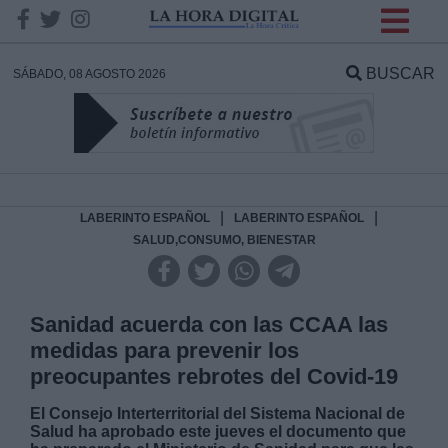
INFORMACION SOBRE LA
PROTECCIÓN DE TUS
BUSCAR
SÁBADO, 08 AGOSTO 2026
DATOS
Responsable:
Finalidad:
|
|
LABERINTO ESPAÑOL
LABERINTO ESPAÑOL
SALUD,CONSUMO, BIENESTAR
Datos tratados:
Sanidad acuerda con las CCAA las
medidas para prevenir los
Legitimación:
preocupantes rebrotes del Covid-19
Destinatarios:
El Consejo Interterritorial del Sistema Nacional de
Salud ha aprobado este jueves el documento que