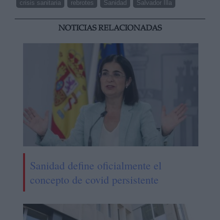
crisis sanitaria
rebrotes
Sanidad
Salvador Illa
NOTICIAS RELACIONADAS
Sanidad define oficialmente el
concepto de covid persistente