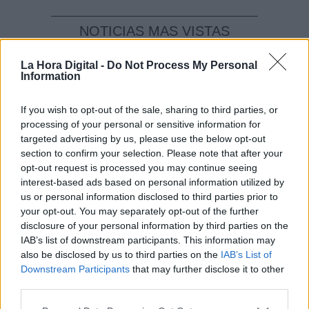
NOTICIAS MAS VISTAS
La Hora Digital -
Do Not Process My Personal
Information
|
|
LABERINTO ESPAÑOL
LABERINTO ESPAÑOL
If you wish to opt-out of the sale, sharing to third parties, or
processing of your personal or sensitive information for
LABERINTO ESPAÑOL
targeted advertising by us, please use the below opt-out
section to confirm your selection. Please note that after your
opt-out request is processed you may continue seeing
La familia Pujol tendrá que responder
interest-based ads based on personal information utilized by
us or personal information disclosed to third parties prior to
ante la justicia por posible
your opt-out. You may separately opt-out of the further
organización criminal por
disclosure of your personal information by third parties on the
enriquecerse durante décadas
IAB’s list of downstream participants. This information may
also be disclosed by us to third parties on the
IAB’s List of
A lo largo de 509 páginas del auto, el magistrado
Downstream Participants
that may further disclose it to other
detalla todas las operaciones orquestadas por la
third parties.
familia liderada por Jordi Pujol y que durante años
les reportó cantidades millonarias, según el relato