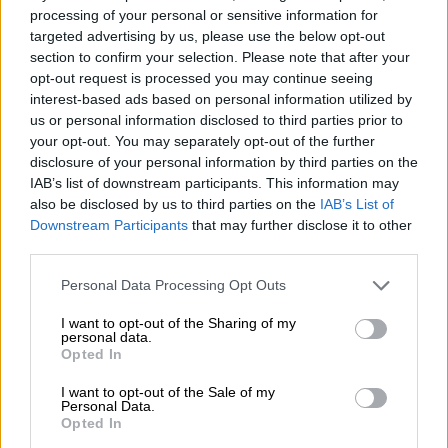
processing of your personal or sensitive information for
targeted advertising by us, please use the below opt-out
section to confirm your selection. Please note that after your
Sanidad acuerda con las CCAA las
opt-out request is processed you may continue seeing
medidas para prevenir los
interest-based ads based on personal information utilized by
preocupantes rebrotes del Covid-19
us or personal information disclosed to third parties prior to
your opt-out. You may separately opt-out of the further
El Consejo Interterritorial del Sistema Nacional de
disclosure of your personal information by third parties on the
Salud ha aprobado este jueves el documento que
IAB’s list of downstream participants. This information may
ha preparado el Ministerio de Sanidad para que las
also be disclosed by us to third parties on the
IAB’s List of
Comunidades Autónomas implementen medidas
Downstream Participants
that may further disclose it to other
de prevención y seguimiento de los rebrotes del
third parties.
Covid-19. A principios de esta semana, Salvador
Illa presentó dicho documento de trabajo que han
sido estudiado y consensuado con las
Personal Data Processing Opt Outs
Autonomías. Se trata del “Plan de respuesta
temprana en un escenario de control de la
I want to opt-out of the Sharing of my
pandemia por COVID-19” y tiene por objeto poner
personal data.
Opted In
en marcha medidas para las distintas situaciones
que se están produciendo tras el levantamiento del
Estado de Alarma y la entrada en lo que se
I want to opt-out of the Sale of my
Personal Data.
denominó "nueva normalidad".
Opted In