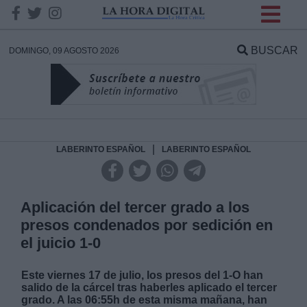
INFORMACION SOBRE LA
PROTECCIÓN DE TUS
BUSCAR
DOMINGO, 09 AGOSTO 2026
DATOS
Responsable:
Finalidad:
|
LABERINTO ESPAÑOL
LABERINTO ESPAÑOL
Datos tratados:
Aplicación del tercer grado a los
presos condenados por sedición en
el juicio 1-0
Legitimación:
Este viernes 17 de julio, los presos del 1-O han
Destinatarios:
salido de la cárcel tras haberles aplicado el tercer
grado. A las 06:55h de esta misma mañana, han