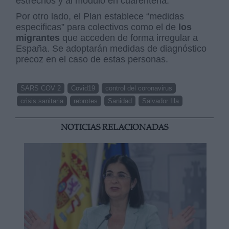
estrechos y al módulo en cuarentena.
Por otro lado, el Plan establece “medidas
especificas” para colectivos como el de
los
migrantes
que acceden de forma irregular a
España. Se adoptarán medidas de diagnóstico
precoz en el caso de estas personas.
SARS COV 2
Covid19
control del coronavirus
crisis sanitaria
rebrotes
Sanidad
Salvador Illa
NOTICIAS RELACIONADAS