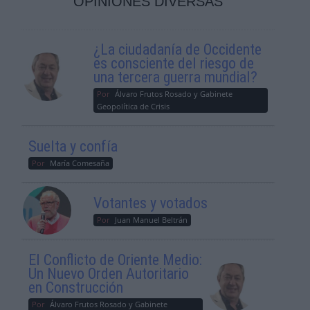
OPINIONES DIVERSAS
¿La ciudadanía de Occidente
es consciente del riesgo de
una tercera guerra mundial?
Por
Álvaro Frutos Rosado y Gabinete
Geopolítica de Crisis
Suelta y confía
Por
María Comesaña
Votantes y votados
Por
Juan Manuel Beltrán
El Conflicto de Oriente Medio:
Un Nuevo Orden Autoritario
en Construcción
Por
Álvaro Frutos Rosado y Gabinete