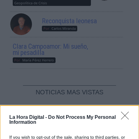
Geopolítica de Crisis
Reconquista leonesa
Por
Carlos Miranda
Clara Campoamor: Mi sueño,
mi pesadilla
Por
María Pérez Herrero
NOTICIAS MAS VISTAS
La Hora Digital -
Do Not Process My Personal
Information
|
|
LABERINTO ESPAÑOL
LABERINTO ESPAÑOL
SALUD,CONSUMO, BIENESTAR
If you wish to opt-out of the sale, sharing to third parties, or