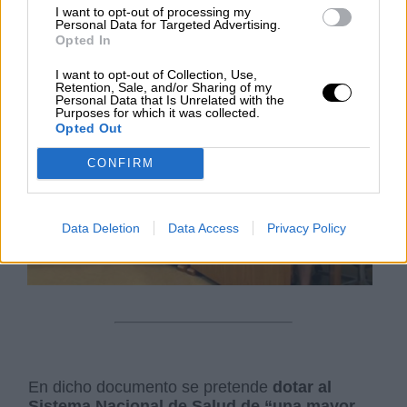
VIERNES, 17 JULIO 2020
I want to opt-out of processing my
AUTOR LA HORA DIGITAL
Personal Data for Targeted Advertising.
Mas artículos del mismo autor/a
Opted In
I want to opt-out of Collection, Use,
Retention, Sale, and/or Sharing of my
Personal Data that Is Unrelated with the
Purposes for which it was collected.
Opted Out
CONFIRM
Data Deletion
Data Access
Privacy Policy
En dicho documento se pretende
dotar al
Sistema Nacional de Salud de “una mayor