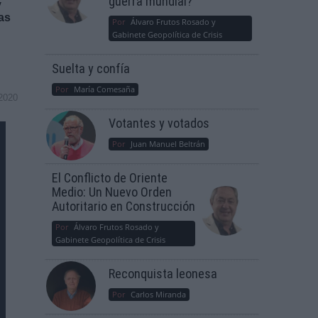
guerra mundial?
y
las
Por
Álvaro Frutos Rosado y
Gabinete Geopolítica de Crisis
Suelta y confía
Por
María Comesaña
2020
Votantes y votados
Por
Juan Manuel Beltrán
El Conflicto de Oriente
Medio: Un Nuevo Orden
Autoritario en Construcción
Por
Álvaro Frutos Rosado y
Gabinete Geopolítica de Crisis
Reconquista leonesa
Por
Carlos Miranda