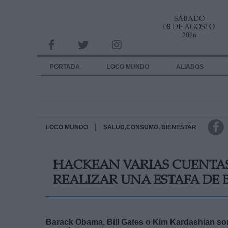
SÁBADO
INFORMACION SOBRE LA PROTECCIÓN DE TUS DATOS
08 DE AGOSTO
2026
Responsable:
Finalidad:
PORTADA
LOCO MUNDO
ALIADOS
Datos tratados:
Legitimación:
Destinatarios:
|
LOCO MUNDO
SALUD,CONSUMO, BIENESTAR
Derechos:
HACKEAN VARIAS CUENTAS 
link
REALIZAR UNA ESTAFA DE 
Información adicional
link
Barack Obama, Bill Gates o Kim Kardashian so