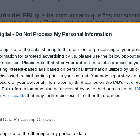
ión del FBI
que ha comunicado que “es conscient
 los usuarios de Twitter que
no se expongan a se
íen ninguna cantidad de dinero.
gital -
Do Not Process My Personal Information
ckeo cuentas Twitter
Cuentas verificadas Twitter
Kim Kardashian
to opt-out of the sale, sharing to third parties, or processing of your per
formation for targeted advertising by us, please use the below opt-out s
r selection. Please note that after your opt-out request is processed y
eing interest-based ads based on personal information utilized by us or
CIAS RELACIONADAS
disclosed to third parties prior to your opt-out. You may separately opt-
losure of your personal information by third parties on the IAB’s list of
. This information may also be disclosed by us to third parties on the
IA
Participants
that may further disclose it to other third parties.
l Data Processing Opt Outs
o opt-out of the Sharing of my personal data.