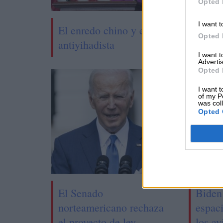
Opted 
I want t
El enredo chino y el recurso
Opted 
antiyihadista
I want 
Advertis
Opted 
I want t
of my P
was col
Opted 
El Senado
Biden
norteamericano rechaza
espac
el proyecto de ley
los av