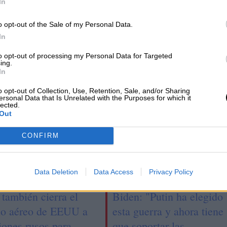
In
o opt-out of the Sale of my Personal Data.
Los nuevos megamillonarios están por
In
encima de la Ley y de los Estados
to opt-out of processing my Personal Data for Targeted
ing.
In
o opt-out of Collection, Use, Retention, Sale, and/or Sharing
ersonal Data that Is Unrelated with the Purposes for which it
lected.
Out
CONFIRM
Data Deletion
Data Access
Privacy Policy
 también cierra el
Biden: "Putin ha elegido
io aéreo de EEUU a
esta guerra y ahora tiene
iones rusos para
que soportar las