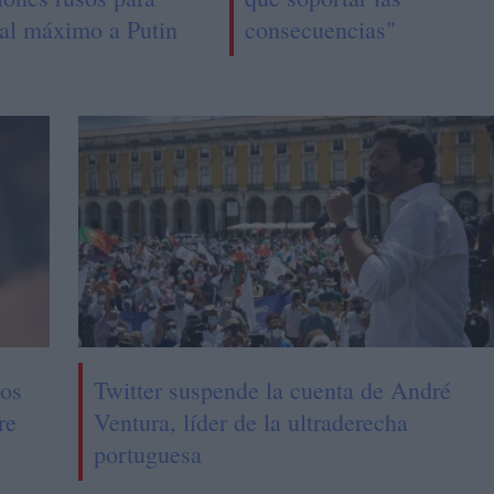
 al máximo a Putin
consecuencias"
los
Twitter suspende la cuenta de André
re
Ventura, líder de la ultraderecha
portuguesa