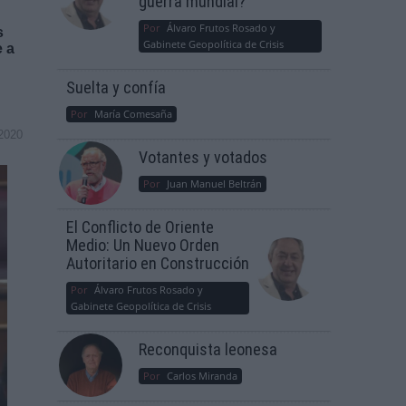
guerra mundial?
Por
Álvaro Frutos Rosado y
s
Gabinete Geopolítica de Crisis
e a
Suelta y confía
Por
María Comesaña
2020
Votantes y votados
Por
Juan Manuel Beltrán
El Conflicto de Oriente
Medio: Un Nuevo Orden
Autoritario en Construcción
Por
Álvaro Frutos Rosado y
Gabinete Geopolítica de Crisis
Reconquista leonesa
Por
Carlos Miranda