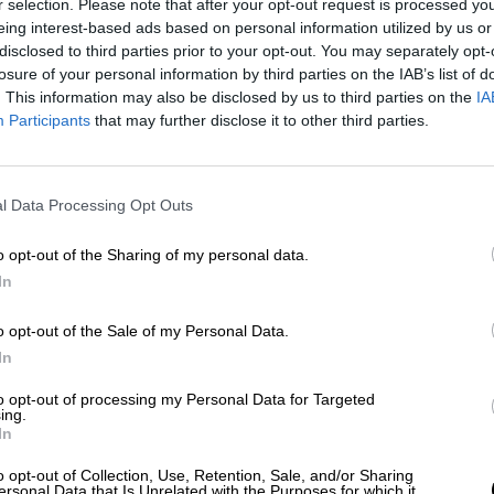
r selection. Please note that after your opt-out request is processed y
ataluña tiene dos partidos distintos, y uno de ello
eing interest-based ads based on personal information utilized by us or
ra de sentarnos pronto
. Pero el otro está en una
disclosed to third parties prior to your opt-out. You may separately opt-
do parezca que hay acuerdo para sentarnos,
losure of your personal information by third parties on the IAB’s list of
. This information may also be disclosed by us to third parties on the
IA
Participants
that may further disclose it to other third parties.
 resto de las metas que tenemos trazadas"
rofunda convicción democrática"
del Gobierno
do por
"dos partidos independendistas"
.
"Lo
l Data Processing Opt Outs
 atravesado el estado de alarma parecía que no 
 convivir con la normalidad política que nos
o opt-out of the Sharing of my personal data.
ncontrar acuerdos
y sentarnos en una mesa en el
In
o opt-out of the Sale of my Personal Data.
In
ades establecen ya el uso obligatorio de
to opt-out of processing my Personal Data for Targeted
ing.
In
o opt-out of Collection, Use, Retention, Sale, and/or Sharing
ersonal Data that Is Unrelated with the Purposes for which it