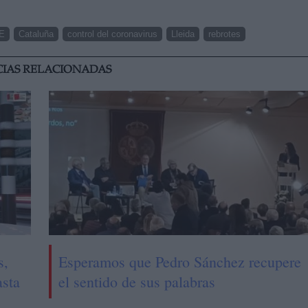
E
Cataluña
control del coronavirus
Lleida
rebrotes
CIAS RELACIONADAS
s,
Esperamos que Pedro Sánchez recupere
asta
el sentido de sus palabras