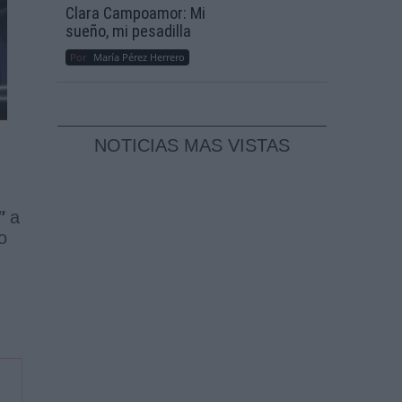
Clara Campoamor: Mi
sueño, mi pesadilla
Por
María Pérez Herrero
NOTICIAS MAS VISTAS
"
a
o