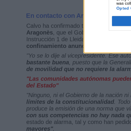
was col
Opted 
En contacto con Aragonès por el re
Calvo ha confirmado también que le tras
Aragonès
, que el Gobierno catalán
deb
Instrucción 1 de Lleida. Cabe recordar
confinamiento anunciado por el Gov
"Yo se lo dije al vicepresidente. Ese aut
bastante buena
, puesto que la General
de movilidad que no requiere la alar
"Las comunidades autónomas pueden 
del Estado"
"Ninguno, ni el Gobierno de la nación 
límites de la constitucionalidad
. Todo
produce la emisión de una norma que v
con sus competencias no hay nada q
estado de alarma, tal y como han pedid
mayores"
.