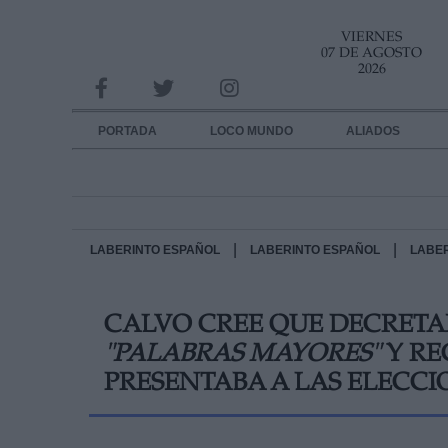
VIERNES
INFORMACION SOBRE LA PROTECCIÓN DE TUS DATOS
07 DE AGOSTO
2026
Responsable:
Finalidad:
PORTADA
LOCO MUNDO
ALIADOS
Datos tratados:
Legitimación:
Destinatarios:
|
|
LABERINTO ESPAÑOL
LABERINTO ESPAÑOL
LABE
Derechos:
CALVO CREE QUE DECRETA
link
"PALABRAS MAYORES"
Y RE
Información adicional
link
PRESENTABA A LAS ELECCI