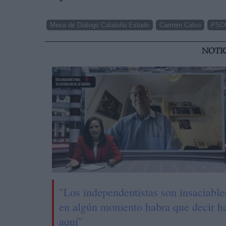
Mesa de Diálogo Cataluña Estado
Carmen Calvo
PSO
NOTI
"Los independentistas son insaciable
en algún momento habra que decir h
aquí"