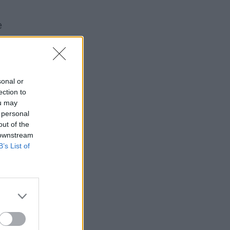
e
sonal or
ection to
ou may
 personal
out of the
 downstream
B’s List of