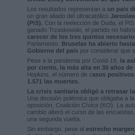
Los resultados representan a
un país d
un gran aliado del ultracatólico
Jarosla
(PiS).
Con la reelección de Duda, el PiS 
ganado Trzaskowski, el partido no habrí
carecer de los tres quintos necesario
Parlamento.
Bruselas ha abierto hasta
Gobierno del país
por considerar que s
Pese a la pandemia por Covid-19,
la as
por ciento, la más alta en 30 años d
Hopkins, el número de c
asos positivos
1.571 las muertes.
La crisis sanitaria obligó a retrasar
Una decisión polémica que obligaba a la s
oposición, Coalición Cívica (KO). La a
cambio alteró el curso de las encuestas,
una segunda vuelta.
Sin embargo, pese al
estrecho margen 