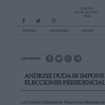
JUEVES
INFORMACION SOBRE LA PROTECCIÓN DE TUS DATOS
06 DE AGOSTO
2026
Responsable:
Finalidad:
PORTADA
LOCO MUNDO
ALIADOS
Datos tratados:
Legitimación:
Destinatarios:
LOCO MUNDO
Derechos:
ANDRZEJ DUDA SE IMPONE 
link
ELECCIONES PRESIDENCIA
Información adicional
link
La Comisión Electoral de Polonia ha informado de 