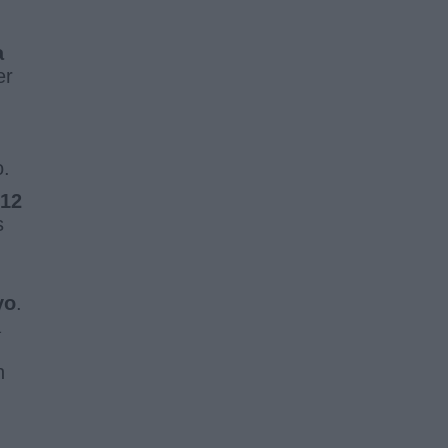
a
er
o.
 12
s
yo
.
a
n