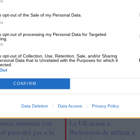
In
El abogado general del TJUE defiende la
o opt-out of the Sale of my Personal Data.
legalidad de la ley que permite bloquear
In
los fondos a los países no democráticos
to opt-out of processing my Personal Data for Targeted
ing.
In
o opt-out of Collection, Use, Retention, Sale, and/or Sharing
ersonal Data that Is Unrelated with the Purposes for which it
lected.
Out
CONFIRM
Data Deletion
Data Access
Privacy Policy
rrusia amenaza con
La UE acusa a
 el paso del gas a la
Bielorrusia de utilizar a