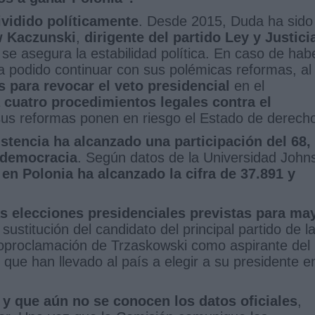
ividido políticamente
. Desde 2015, Duda ha sido
w Kaczunski
,
dirigente del partido Ley y Justici
se asegura la estabilidad política. En caso de hab
a podido continuar con sus polémicas reformas, al
s para revocar el veto presidencial
en el
 cuatro procedimientos legales contra el
us reformas ponen en riesgo el Estado de derech
istencia ha alcanzado una participación del 68,
e democracia
. Según datos de la Universidad John
 en Polonia ha alcanzado la cifra de 37.891 y
 las elecciones presidenciales previstas para ma
ustitución del candidato del principal partido de l
utoproclamación de Trzaskowski como aspirante del
 que han llevado al país a elegir a su presidente e
y que aún no se conocen los datos oficiales
,