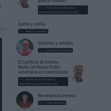
guerra mundial?
e
Por
Álvaro Frutos Rosado y
Gabinete Geopolítica de Crisis
Suelta y confía
2020
Por
María Comesaña
Votantes y votados
Por
Juan Manuel Beltrán
El Conflicto de Oriente
Medio: Un Nuevo Orden
Autoritario en Construcción
Por
Álvaro Frutos Rosado y
Gabinete Geopolítica de Crisis
Reconquista leonesa
Por
Carlos Miranda