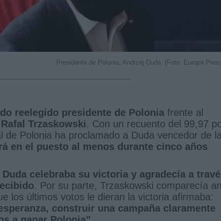
Presidente de Polonia, Andrzej Duda. (Foto: Europa Pres
do reelegido presidente de Polonia
frente al
,
Rafal Trzaskowski
. Con un recuento del 99,97 p
ral de Polonia ha proclamado a Duda vencedor de l
rá en el puesto al menos durante cinco años
,
Duda celebraba su victoria y agradecía a trav
recibido
. Por su parte, Trzaskowski comparecía a
 los últimos votos le dieran la victoria afirmaba:
esperanza, construir una campaña claramente
os a ganar Polonia”.