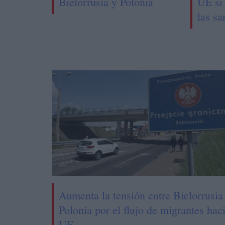
Bielorrusia y Polonia
UE si
las sa
Aumenta la tensión entre Bielorrusia
Polonia por el flujo de migrantes haci
UE