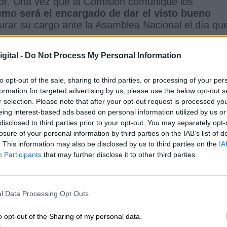
r. Una vez que la Comisión comunique los
emo será el encargado de dar el visto bueno
urar su cargo ante la Asamblea Nacional el día qu
gital -
Do Not Process My Personal Information
askowski
Segunda vuelta elecciones Polonia
to opt-out of the sale, sharing to third parties, or processing of your per
formation for targeted advertising by us, please use the below opt-out s
r selection. Please note that after your opt-out request is processed y
CIAS RELACIONADAS
eing interest-based ads based on personal information utilized by us or
disclosed to third parties prior to your opt-out. You may separately opt-
losure of your personal information by third parties on the IAB’s list of
. This information may also be disclosed by us to third parties on the
IA
Participants
that may further disclose it to other third parties.
l Data Processing Opt Outs
o opt-out of the Sharing of my personal data.