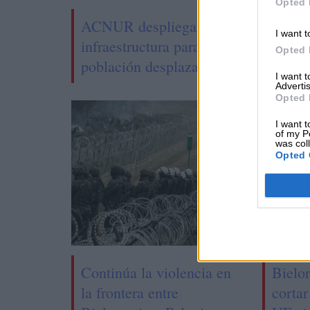
Opted 
ACNUR despliega toda su
I want t
infraestructura para ayudar a la
Opted 
población desplazada de Ucrania
I want 
Advertis
Opted 
I want t
of my P
was col
Opted 
Continúa la violencia en
Bielo
la frontera entre
cortar