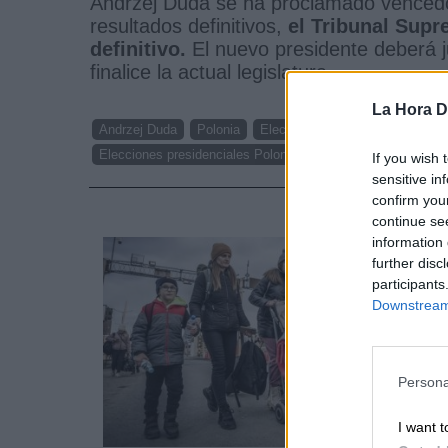
Andrzej Duda se ha proclamado vencedo
resultados definitivos,
el Tribunal Supr
definitivo.
El nuevo presidente deberá j
finalice la actual legislatura.
La Hora Di
Andrzej Duda
Polonia
Elecciones Polonia
Rafal Trz
Elecciones presidenciales Polonia
If you wish 
sensitive in
confirm you
NOTI
continue se
information 
further disc
participants
Downstream 
Persona
I want t