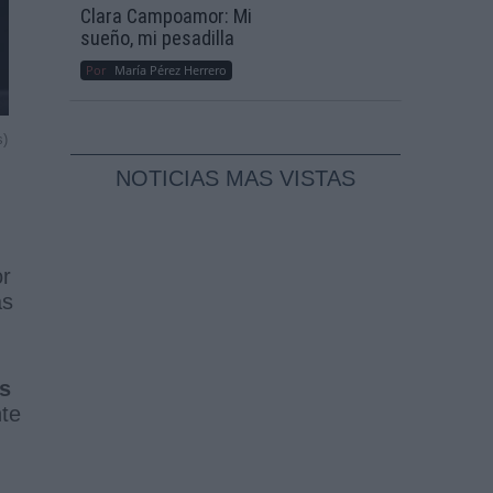
Clara Campoamor: Mi
sueño, mi pesadilla
Por
María Pérez Herrero
s)
NOTICIAS MAS VISTAS
or
as
és
nte