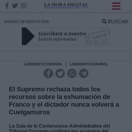
INFORMACION SOBRE LA
PROTECCIÓN DE TUS
BUSCAR
SÁBADO, 08 AGOSTO 2026
DATOS
Responsable:
Finalidad:
|
LABERINTO ESPAÑOL
LABERINTO ESPAÑOL
Datos tratados:
El Supremo rechaza todos los
recursos sobre la exhumación de
Franco y el dictador nunca volverá a
Legitimación:
Cuelgamuros
Destinatarios:
La Sala de lo Contencioso-Administrativo del
Tribunal Supremo confirma los acuerdos del