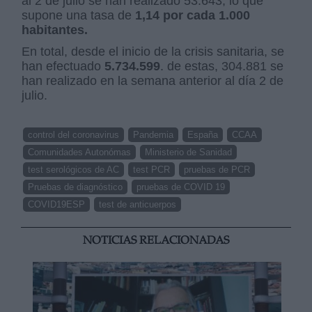
al 2 de julio se han realizado 53.643, lo que
supone una tasa de
1,14 por cada 1.000
habitantes.
En total, desde el inicio de la crisis sanitaria, se
han efectuado
5.734.599
. de estas, 304.881 se
han realizado en la semana anterior al día 2 de
julio.
control del coronavirus
Pandemia
España
CCAA
Comunidades Autonómas
Ministerio de Sanidad
test serológicos de AC
test PCR
pruebas de PCR
Pruebas de diagnóstico
pruebas de COVID 19
COVID19ESP
test de anticuerpos
NOTICIAS RELACIONADAS