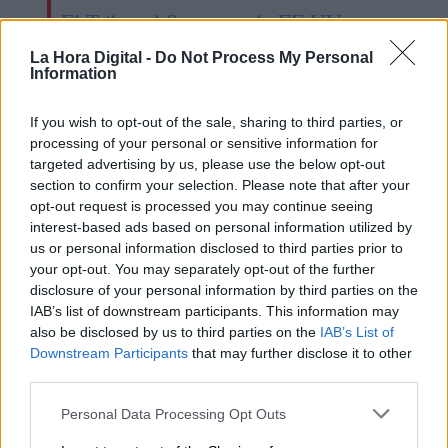
El Tribunal Supremo de EE.UU.
podría tener a su primera jueza
La Hora Digital -
Do Not Process My Personal
afroamericana
Information
If you wish to opt-out of the sale, sharing to third parties, or
processing of your personal or sensitive information for
OPINIONES DIVERSAS
targeted advertising by us, please use the below opt-out
section to confirm your selection. Please note that after your
opt-out request is processed you may continue seeing
¿La ciudadanía de Occidente
interest-based ads based on personal information utilized by
es consciente del riesgo de
us or personal information disclosed to third parties prior to
una tercera guerra mundial?
your opt-out. You may separately opt-out of the further
disclosure of your personal information by third parties on the
Por
Álvaro Frutos Rosado y Gabinete
IAB’s list of downstream participants. This information may
Geopolítica de Crisis
also be disclosed by us to third parties on the
IAB’s List of
Downstream Participants
that may further disclose it to other
Suelta y confía
third parties.
Por
María Comesaña
Personal Data Processing Opt Outs