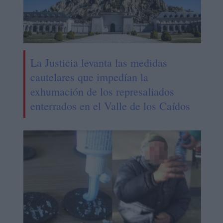
La Justicia levanta las medidas
cautelares que impedían la
exhumación de los represaliados
enterrados en el Valle de los Caídos