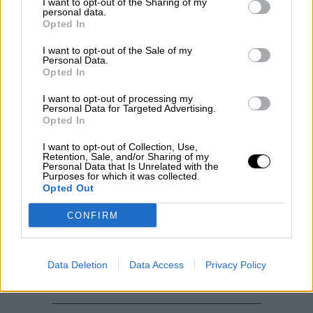
Votantes y votados
I want to opt-out of the Sharing of my
personal data.
Por
Juan Manuel Beltrán
Opted In
I want to opt-out of the Sale of my
El Conflicto de Oriente Medio:
Personal Data.
Un Nuevo Orden Autoritario
Opted In
en Construcción
I want to opt-out of processing my
Por
Álvaro Frutos Rosado y Gabinete
Personal Data for Targeted Advertising.
Geopolítica de Crisis
Opted In
I want to opt-out of Collection, Use,
Reconquista leonesa
Retention, Sale, and/or Sharing of my
Personal Data that Is Unrelated with the
Por
Carlos Miranda
Purposes for which it was collected.
Opted Out
Clara Campoamor: Mi sueño,
CONFIRM
mi pesadilla
Por
María Pérez Herrero
Data Deletion
Data Access
Privacy Policy