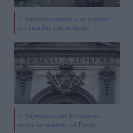
El Supremo condena a un youtuber
por humillar a un indigente
El Supremo acepta los recursos
contra los indultos del Procés