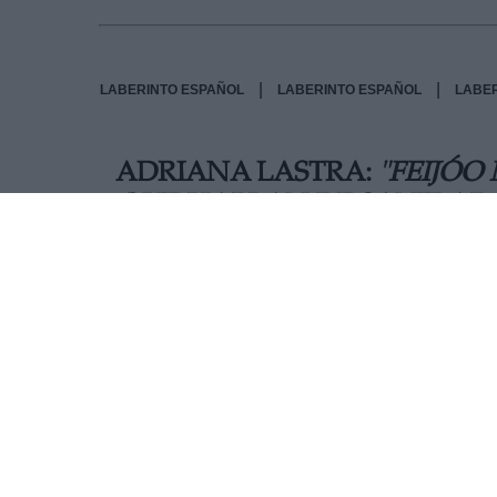
|
|
LABERINTO ESPAÑOL
LABERINTO ESPAÑOL
LABE
ADRIANA LASTRA:
"FEIJÓO
QUE HABLAN DE SANIDAD 
La vicesecretaria general del PSOE, Adriana Last
deslealtad del Partido Popular con el Gobierno
palos en la rueda en plena crisis sanitaria”
.
AUTOR PABLO CASTRO
Mas artículos del mismo autor/a