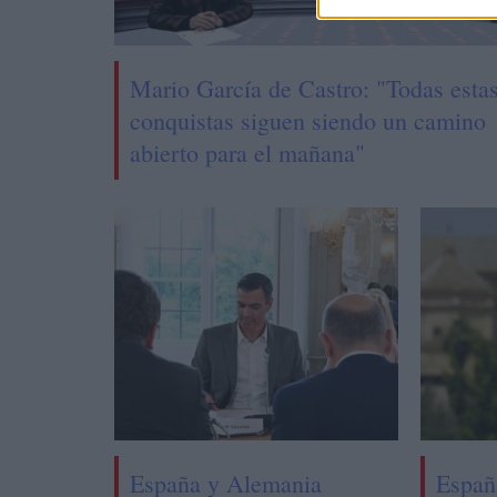
Mario García de Castro: "Todas esta
conquistas siguen siendo un camino
abierto para el mañana"
España y Alemania
Españ