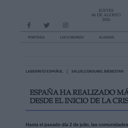
JUEVES
INFORMACION SOBRE LA PROTECCIÓN DE TUS DATOS
06 DE AGOSTO
2026
Responsable:
Finalidad:
PORTADA
LOCO MUNDO
ALIADOS
Datos tratados:
Legitimación:
Destinatarios:
|
LABERINTO ESPAÑOL
SALUD,CONSUMO, BIENESTAR
Derechos:
ESPAÑA HA REALIZADO MÁS
link
DESDE EL INICIO DE LA CRIS
Información adicional
link
Hasta el pasado día 2 de julio, las comunidade