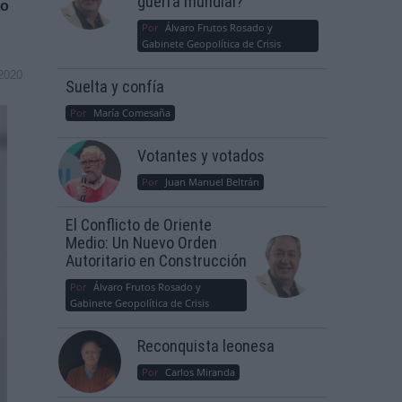
guerra mundial?
io
Por
Álvaro Frutos Rosado y
Gabinete Geopolítica de Crisis
2020
Suelta y confía
Por
María Comesaña
Votantes y votados
Por
Juan Manuel Beltrán
El Conflicto de Oriente
Medio: Un Nuevo Orden
Autoritario en Construcción
Por
Álvaro Frutos Rosado y
Gabinete Geopolítica de Crisis
Reconquista leonesa
Por
Carlos Miranda