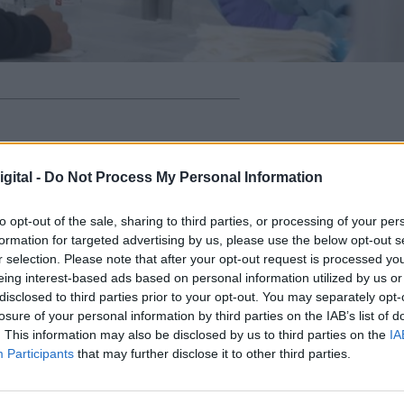
illones de pruebas PCR
desde que comenzó la
gital -
Do Not Process My Personal Information
mia del coronavirus. Concretamente, las comunida
 de Sanidad
que, hasta el pasado
2 de julio
, han
uebas diagnósticas PCR.
to opt-out of the sale, sharing to third parties, or processing of your per
formation for targeted advertising by us, please use the below opt-out s
re el 26 de junio y el 2 de julio, las comunidades
r selection. Please note that after your opt-out request is processed y
bas PCR.
Esto supone un aumento del 6% en el
eing interest-based ads based on personal information utilized by us or
as, hasta alcanzar la cifra de
77,38 pruebas PCR
disclosed to third parties prior to your opt-out. You may separately opt-
losure of your personal information by third parties on the IAB’s list of
. This information may also be disclosed by us to third parties on the
IA
 dado parte de un total de
1.993.931 test rápido
Participants
that may further disclose it to other third parties.
 26 de junio y el 2 de julio, lo que supone una tas
n incremento del 3% respecto a la pasada seman