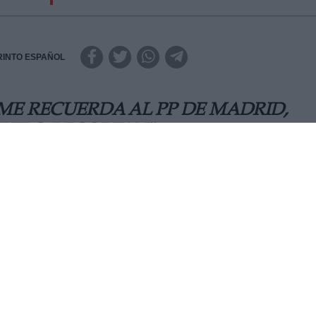
RINTO ESPAÑOL
 ME RECUERDA AL PP DE MADRID,
PERO RECORTAN"
ra, acudió a un acto en Ferrol en el que ha criticado la
 durante la crisis del COVID-19 y que únicamente se
“ha pue
MARTES, 07 JULIO 