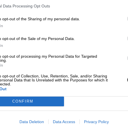
e junio,
96.210 test serológicos de Ac.
Del 26 de
l Data Processing Opt Outs
643, lo que supone una tasa de
1,14 por cada 1.000
o opt-out of the Sharing of my personal data.
itaria, se han efectuado
5.734.599
. de estas, 304.8
In
 día 2 de julio.
o opt-out of the Sale of my Personal Data.
In
Comunidades Autonómas
Ministerio de Sanidad
test serológicos de AC
to opt-out of processing my Personal Data for Targeted
pruebas de COVID 19
COVID19ESP
test de anticuerpos
ing.
In
CIAS RELACIONADAS
o opt-out of Collection, Use, Retention, Sale, and/or Sharing
ersonal Data that Is Unrelated with the Purposes for which it
lected.
Out
CONFIRM
Data Deletion
Data Access
Privacy Policy