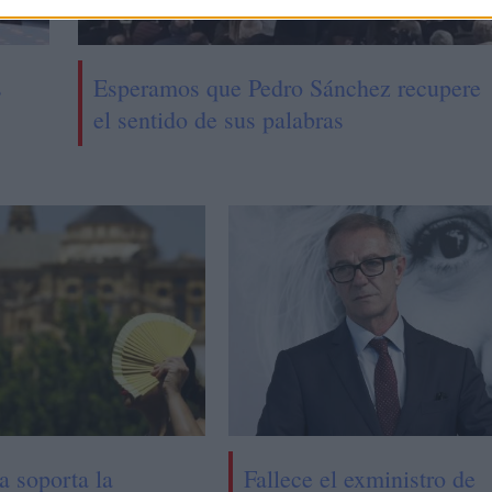
s
Esperamos que Pedro Sánchez recupere
el sentido de sus palabras
a soporta la
Fallece el exministro de