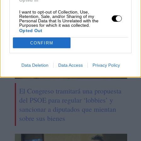
Opted In
I want to opt-out of Collection, Use,
Retention, Sale, and/or Sharing of my
Personal Data that Is Unrelated with the
Purposes for which it was collected.
Opted Out
CONFIRM
Data Deletion
Data Access
Privacy Policy
El Congreso tramitará una propuesta
del PSOE para regular ‘lobbies’ y
sancionar a diputados que mientan
sobre sus bienes