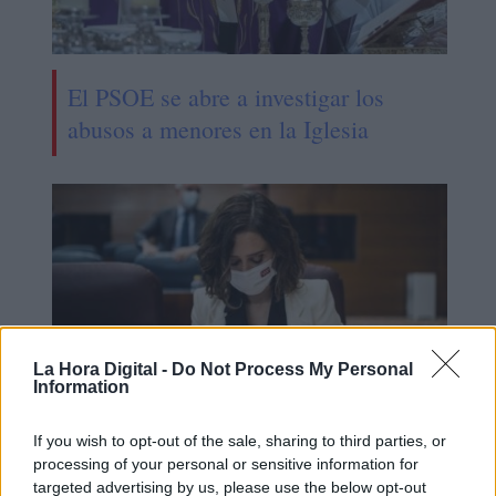
El PSOE se abre a investigar los
abusos a menores en la Iglesia
La Hora Digital -
Do Not Process My Personal
Information
If you wish to opt-out of the sale, sharing to third parties, or
La Comunidad de Madrid indemniza
processing of your personal or sensitive information for
con más de un millón de euros a 15
targeted advertising by us, please use the below opt-out