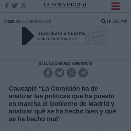
INFORMACION SOBRE LA
PROTECCIÓN DE TUS
BUSCAR
DOMINGO, 09 AGOSTO 2026
DATOS
Responsable:
Finalidad:
SALUD,CONSUMO, BIENESTAR
Datos tratados:
Causapié “La Comisión ha de
analizar las políticas que ha puesto
en marcha el Gobierno de Madrid y
Legitimación:
analizar qué se ha hecho bien y qué
se ha hecho mal”
Destinatarios: