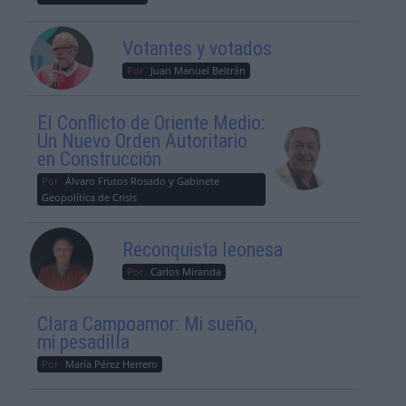
Votantes y votados
Por
Juan Manuel Beltrán
El Conflicto de Oriente Medio:
Un Nuevo Orden Autoritario
en Construcción
Por
Álvaro Frutos Rosado y Gabinete
Geopolítica de Crisis
Reconquista leonesa
Por
Carlos Miranda
Clara Campoamor: Mi sueño,
mi pesadilla
Por
María Pérez Herrero