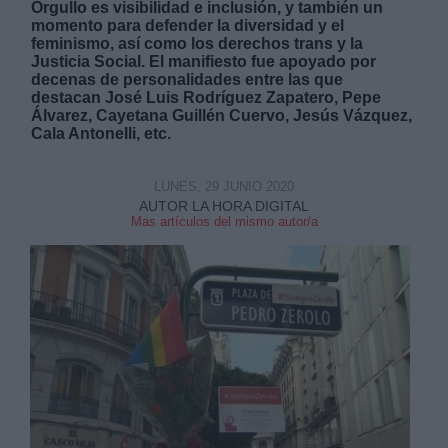
Orgullo es visibilidad e inclusión, y también un
momento para defender la diversidad y el
feminismo, así como los derechos trans y la
Justicia Social. El manifiesto fue apoyado por
decenas de personalidades entre las que
destacan José Luis Rodríguez Zapatero, Pepe
Álvarez, Cayetana Guillén Cuervo, Jesús Vázquez,
Cala Antonelli, etc.
Derechos:
LUNES, 29 JUNIO 2020
link
AUTOR LA HORA DIGITAL
Información adicional
Mas artículos del mismo autor/a
link