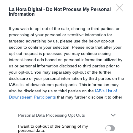
El PSOE da un paso más contra la
La Hora Digital -
Do Not Process My Personal
LGTBIfobia y presentará mociones
Information
en ayuntamientos y parlamentos
If you wish to opt-out of the sale, sharing to third parties, or
autonómicos
processing of your personal or sensitive information for
targeted advertising by us, please use the below opt-out
section to confirm your selection. Please note that after your
opt-out request is processed you may continue seeing
OPINIONES DIVERSAS
interest-based ads based on personal information utilized by
us or personal information disclosed to third parties prior to
your opt-out. You may separately opt-out of the further
¿La ciudadanía de Occidente
disclosure of your personal information by third parties on the
es consciente del riesgo de
IAB’s list of downstream participants. This information may
una tercera guerra mundial?
also be disclosed by us to third parties on the
IAB’s List of
Por
Álvaro Frutos Rosado y Gabinete
Downstream Participants
that may further disclose it to other
Geopolítica de Crisis
third parties.
Personal Data Processing Opt Outs
Suelta y confía
Por
María Comesaña
I want to opt-out of the Sharing of my
personal data.