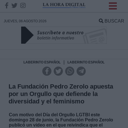
INFORMACION SOBRE LA
PROTECCIÓN DE TUS
BUSCAR
JUEVES, 06 AGOSTO 2026
DATOS
Responsable:
Finalidad:
|
LABERINTO ESPAÑOL
LABERINTO ESPAÑOL
Datos tratados:
La Fundación Pedro Zerolo apuesta
por un Orgullo que defiende la
diversidad y el feminismo
Legitimación:
Con motivo del Día del Orgullo LGTBI este
Destinatarios:
domingo 28 de junio, la Fundación Pedro Zerolo
publicó un video en el que reivindica que el