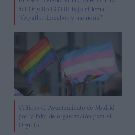
del Orgullo LGTBI bajo el lema
"Orgullo, derechos y memoria"
Críticas al Ayuntamiento de Madrid
por la falta de organización para el
Orgullo