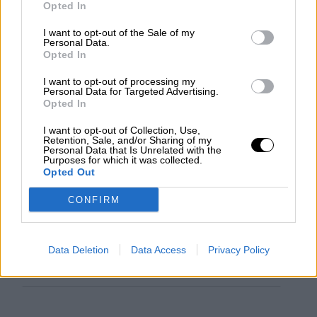
Opted In
Votantes y votados
I want to opt-out of the Sale of my
Por
Juan Manuel Beltrán
Personal Data.
Opted In
El Conflicto de Oriente Medio:
I want to opt-out of processing my
Un Nuevo Orden Autoritario
Personal Data for Targeted Advertising.
Opted In
en Construcción
Por
Álvaro Frutos Rosado y Gabinete
I want to opt-out of Collection, Use,
Geopolítica de Crisis
Retention, Sale, and/or Sharing of my
Personal Data that Is Unrelated with the
Purposes for which it was collected.
Opted Out
Reconquista leonesa
Por
Carlos Miranda
CONFIRM
Clara Campoamor: Mi sueño,
mi pesadilla
Data Deletion
Data Access
Privacy Policy
Por
María Pérez Herrero