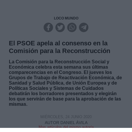
LOCO MUNDO
El PSOE apela al consenso en la
Comisión para la Reconstrucción
La Comisión para la Reconstrucción Social y
Económica celebra esta semana sus últimas
comparecencias en el Congreso. El jueves los
Grupos de Trabajo de Reactivación Económica, de
Sanidad y Salud Pública, de Unión Europea y de
Políticas Sociales y Sistemas de Cuidados
debatirán los borradores presentados y elegirán
los que servirán de base para la aprobación de las
mismas.
MIÉRCOLES, 24 JUNIO 2020
AUTOR DANIEL ÁVILA
Mas artículos del mismo autor/a