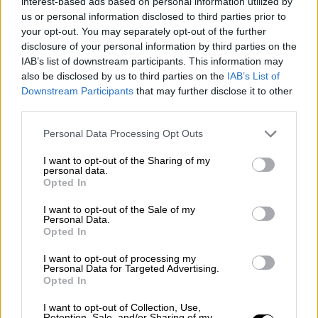
interest-based ads based on personal information utilized by
profesional, además de conseguir ser una de
us or personal information disclosed to third parties prior to
las
funcionarias españolas con mayor
your opt-out. You may separately opt-out of the further
prestigio
. Motivos que empujan a la candidata
disclosure of your personal information by third parties on the
a estar más cerca de la presidencia.
IAB’s list of downstream participants. This information may
also be disclosed by us to third parties on the
IAB’s List of
Downstream Participants
that may further disclose it to other
Gobierno Central
Candidaturas
Nadia Calviño
third parties.
Consejo Europeo
Economía de España
Personal Data Processing Opt Outs
NOTICIAS RELACIONADAS
I want to opt-out of the Sharing of my
personal data.
Opted In
I want to opt-out of the Sale of my
Personal Data.
Opted In
I want to opt-out of processing my
Personal Data for Targeted Advertising.
Opted In
I want to opt-out of Collection, Use,
Retention, Sale, and/or Sharing of my