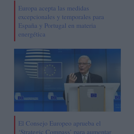
Europa acepta las medidas
excepcionales y temporales para
España y Portugal en materia
energética
El Consejo Europeo aprueba el
‘Strategic Compass’ para aumentar