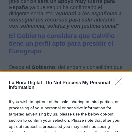
presidencia
será un apoyo muy fuerte para
España
ya que según ha confirmado el
dirigente socialista
“
ayudará a los españoles a
conseguir los recursos para salir adelante
con solvencia, solidez y con justicia social
”.
El Gobierno considera que Calviño
tiene un perfil apto para presidir el
Eurogrupo
Desde el
Gobierno
, defienden y consolidan que
Calviño cuenta con un perfil profesional apto
para presidir el Eurogrupo. Recordemos que
La Hora Digital -
Do Not Process My Personal
Nadia Calviño
ha ejercido
como Directora
Information
General de Presupuestos de la Comisión
Europea
cuya función departamental es la
If you wish to opt-out of the sale, sharing to third parties, or
programación financiera, así como la gestión de
processing of your personal or sensitive information for
presupuestos anuales y las normas contables y
targeted advertising by us, please use the below opt-out
financieras. Además, la vicepresidenta cuenta
section to confirm your selection. Please note that after your
con una
muy buena reputación en Bruselas
,
opt-out request is processed you may continue seeing
donde ha ejercido principalmente su carrera