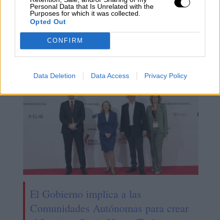
Personal Data that Is Unrelated with the
Purposes for which it was collected.
Calviño se negó a posar en el
Opted Out
Madrid Leaders Forum, por ser la
CONFIRM
única mujer
Data Deletion
Data Access
Privacy Policy
El Gobierno implica a las
Comunidades Autónomas para crear