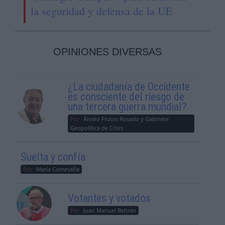
la seguridad y defensa de la UE
OPINIONES DIVERSAS
¿La ciudadanía de Occidente
es consciente del riesgo de
una tercera guerra mundial?
Por
Álvaro Frutos Rosado y Gabinete
Geopolítica de Crisis
Suelta y confía
Por
María Comesaña
Votantes y votados
Por
Juan Manuel Beltrán