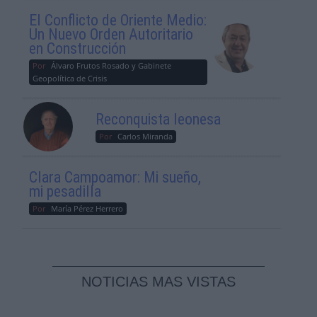
El Conflicto de Oriente Medio:
Un Nuevo Orden Autoritario
en Construcción
Por
Álvaro Frutos Rosado y Gabinete
Geopolítica de Crisis
Reconquista leonesa
Por
Carlos Miranda
Clara Campoamor: Mi sueño,
mi pesadilla
Por
María Pérez Herrero
NOTICIAS MAS VISTAS