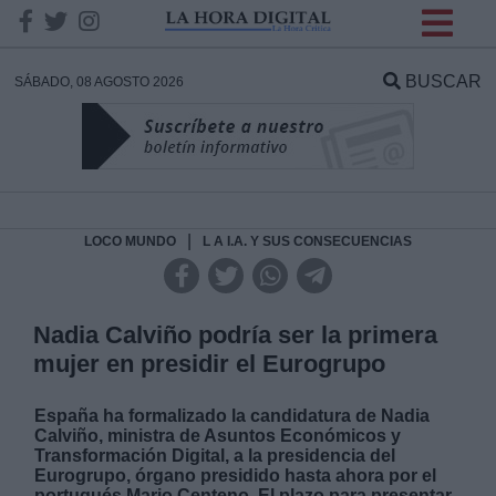
INFORMACION SOBRE LA
PROTECCIÓN DE TUS
BUSCAR
SÁBADO, 08 AGOSTO 2026
DATOS
Responsable:
Finalidad:
|
LOCO MUNDO
L A I.A. Y SUS CONSECUENCIAS
Datos tratados:
Nadia Calviño podría ser la primera
mujer en presidir el Eurogrupo
Legitimación:
España ha formalizado la candidatura de Nadia
Calviño, ministra de Asuntos Económicos y
Destinatarios:
Transformación Digital, a la presidencia del
Eurogrupo, órgano presidido hasta ahora por el
portugués Mario Centeno. El plazo para presentar