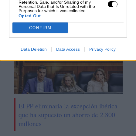
Retention, Sale, and/or Sharing of my
Esperamos que Pedro Sánchez
Personal Data that Is Unrelated with the
Purposes for which it was collected.
recupere el sentido de sus palabras
Opted Out
CONFIRM
Data Deletion
Data Access
Privacy Policy
El PP eliminaría la excepción ibérica
que ha supuesto un ahorro de 2.800
millones