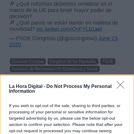
🔎 ¿Qué reformas debemos vertebrar en el
marco de la UE para tener mayor poder de
decisión?
🔎 ¿Qué pasos se están dando en materia de
movilidad?
pic.twitter.com/QyFYLb1ael
— PSOE Congreso (@gpscongreso)
June 23,
2020
Comisión Europea
Congreso de los Diputados
PSOE
Comision de Reconstrucción Económica y Social
NOTICIAS RELACIONADAS
La Hora Digital -
Do Not Process My Personal
Information
If you wish to opt-out of the sale, sharing to third parties, or
processing of your personal or sensitive information for
targeted advertising by us, please use the below opt-out
section to confirm your selection. Please note that after your
opt-out request is processed you may continue seeing