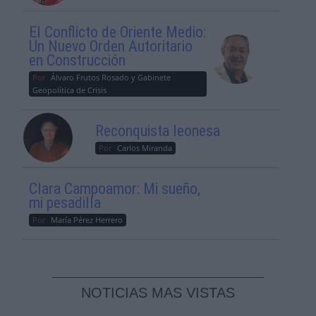
El Conflicto de Oriente Medio:
Un Nuevo Orden Autoritario
en Construcción
Por
Álvaro Frutos Rosado y Gabinete
Geopolítica de Crisis
Reconquista leonesa
Por
Carlos Miranda
Clara Campoamor: Mi sueño,
mi pesadilla
Por
María Pérez Herrero
NOTICIAS MAS VISTAS