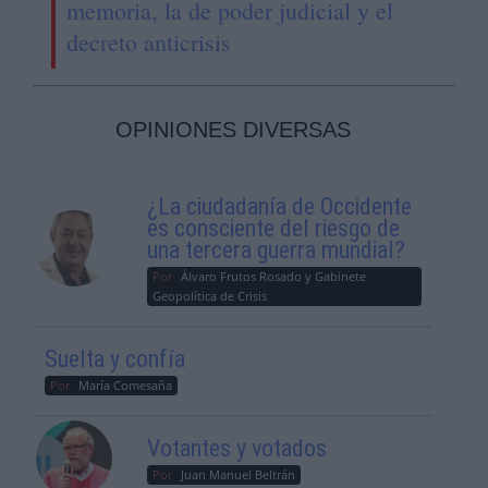
memoria, la de poder judicial y el
decreto anticrisis
OPINIONES DIVERSAS
¿La ciudadanía de Occidente
es consciente del riesgo de
una tercera guerra mundial?
Por
Álvaro Frutos Rosado y Gabinete
Geopolítica de Crisis
Suelta y confía
Por
María Comesaña
Votantes y votados
Por
Juan Manuel Beltrán