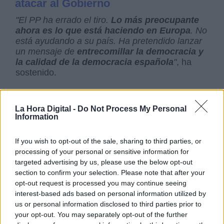
atacar al Gobierno
"El PP ha errado el tiro.
Lo más preocupante
ahora es lo que está haciendo en Europa
. No
está ayudando a su país. Ha pretendido lanzar
un mensaje de
entrecomillar la democracia y
la calidad de la democracia española
"
, ha
sostenido.
La Hora Digital -
Do Not Process My Personal
Information
If you wish to opt-out of the sale, sharing to third parties, or
processing of your personal or sensitive information for
Un nuevo rebrote de Covid-19
targeted advertising by us, please use the below opt-out
section to confirm your selection. Please note that after your
ha obligado a tres comarcas
opt-out request is processed you may continue seeing
aragonesas a retroceder a
interest-based ads based on personal information utilized by
Fase 2
us or personal information disclosed to third parties prior to
your opt-out. You may separately opt-out of the further
Por Sandra Repollo