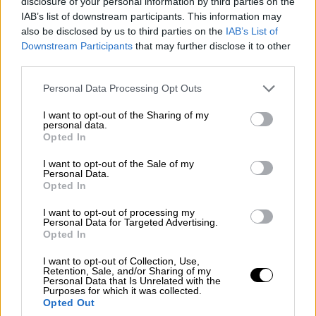
disclosure of your personal information by third parties on the
lunes, 22 de junio de 2020
IAB’s list of downstream participants. This information may
also be disclosed by us to third parties on the
IAB’s List of
Downstream Participants
that may further disclose it to other
La vicepresidenta espera que los "populares"
third parties.
apoyen la candidatura de
Nadia Calviño
para
presidir el Eurogrupo:
"Si la apoyan, sería un
Personal Data Processing Opt Outs
inicio muy bien recibido"
, algo que ya ha
I want to opt-out of the Sharing of my
anunciado
Edmundo Bal
, de Ciudadanos, que
personal data.
hará tras dar a conocer que
enviará a las
Opted In
formaciones liberales de toda Europa cartas
con el fin de que den su espaldarazo a la
I want to opt-out of the Sale of my
Personal Data.
candidatura de la socialista
porque es
Opted In
"importante"
que una española esté al frente de
la Eurocámara.
I want to opt-out of processing my
Personal Data for Targeted Advertising.
Por último, Calvo considera que el PP no puede
Opted In
apoyarse en
"partidos de extrema derecha"
y
exigir que se le impongan
"controles
I want to opt-out of Collection, Use,
Retention, Sale, and/or Sharing of my
particulares"
de los fondos europeos, algo que
Personal Data that Is Unrelated with the
"nos ha parecido inconcebible, impropio de
Purposes for which it was collected.
un partido de derechas"
, ha concluido.
Opted Out