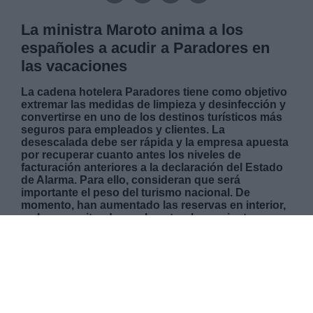
La ministra Maroto anima a los
españoles a acudir a Paradores en
las vacaciones
La cadena hotelera Paradores tiene como objetivo
extremar las medidas de limpieza y desinfección y
convertirse en uno de los destinos turísticos más
seguros para empleados y clientes. La
desescalada debe ser rápida y la empresa apuesta
por recuperar cuanto antes los niveles de
facturación anteriores a la declaración del Estado
de Alarma. Para ello, consideran que será
importante el peso del turismo nacional. De
momento, han aumentado las reservas en interior,
en lugares situados en la naturaleza, mientras que
la demanda es inferior en establecimientos
emblemáticos. La ministra de Industria, Comercio y
Turismo, Reyes Maroto anima a todos a elegir uno
de los emblemáticos e históricos establecimientos
para pasar las vacaciones este verano.
MARTES, 23 JUNIO 2020