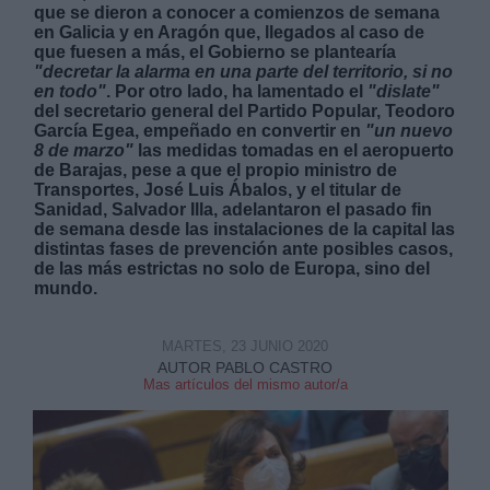
que se dieron a conocer a comienzos de semana
en Galicia y en Aragón que, llegados al caso de
que fuesen a más, el Gobierno se plantearía
"decretar la alarma en una parte del territorio, si no
en todo"
. Por otro lado, ha lamentado el
"dislate"
del secretario general del Partido Popular, Teodoro
García Egea, empeñado en convertir en
"un nuevo
Derechos:
8 de marzo"
las medidas tomadas en el aeropuerto
de Barajas, pese a que el propio ministro de
Transportes, José Luis Ábalos, y el titular de
link
Sanidad, Salvador Illa, adelantaron el pasado fin
de semana desde las instalaciones de la capital las
Información adicional
distintas fases de prevención ante posibles casos,
link
de las más estrictas no solo de Europa, sino del
mundo.
MARTES, 23 JUNIO 2020
AUTOR PABLO CASTRO
Mas artículos del mismo autor/a