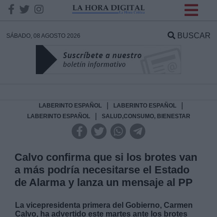
INFORMACION SOBRE LA
PROTECCIÓN DE TUS
BUSCAR
SÁBADO, 08 AGOSTO 2026
DATOS
Responsable:
Finalidad:
|
|
LABERINTO ESPAÑOL
LABERINTO ESPAÑOL
|
LABERINTO ESPAÑOL
SALUD,CONSUMO, BIENESTAR
Datos tratados:
Calvo confirma que si los brotes van
a más podría necesitarse el Estado
Legitimación:
de Alarma y lanza un mensaje al PP
Destinatarios:
La vicepresidenta primera del Gobierno, Carmen
Calvo, ha advertido este martes ante los brotes