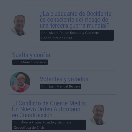
¿La ciudadanía de Occidente
es consciente del riesgo de
una tercera guerra mundial?
Por
Álvaro Frutos Rosado y Gabinete
Geopolítica de Crisis
Suelta y confía
Por
María Comesaña
Votantes y votados
Por
Juan Manuel Beltrán
El Conflicto de Oriente Medio:
Un Nuevo Orden Autoritario
en Construcción
Por
Álvaro Frutos Rosado y Gabinete
Geopolítica de Crisis