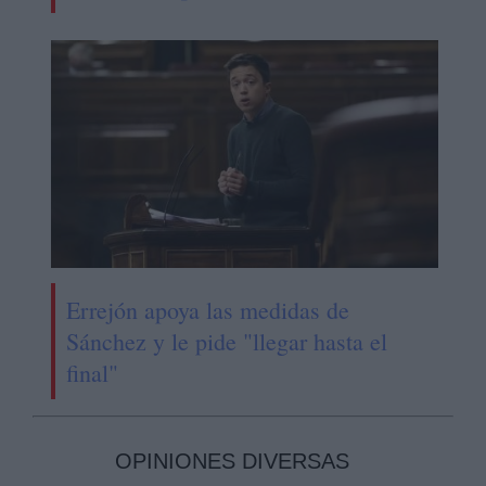
Errejón apoya las medidas de
Sánchez y le pide "llegar hasta el
final"
OPINIONES DIVERSAS