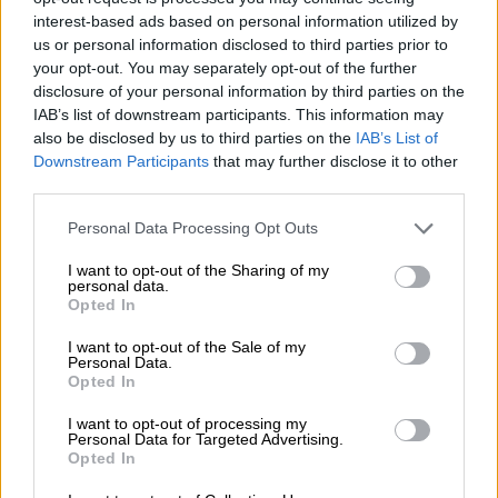
interest-based ads based on personal information utilized by
37 madrileños han sido dados de alta en las
us or personal information disclosed to third parties prior to
últimas 24 horas
, para un total de 42.748
your opt-out. You may separately opt-out of the further
pacientes que han superado la enfermedad
disclosure of your personal information by third parties on the
desde el inicio de la pandemia.
IAB’s list of downstream participants. This information may
También, Madrid realiza
atención domiciliaria
also be disclosed by us to third parties on the
IAB’s List of
1.996 personas por coronavirus o sospecha de
Downstream Participants
that may further disclose it to other
tener la enfermedad, una actuación que ha
third parties.
alcanzado a 324.824 residentes en la región
Personal Data Processing Opt Outs
desde que comenzó la crisis sanitaria.
I want to opt-out of the Sharing of my
personal data.
Consejería de Sanidad
Ministerio de Sanidad
UCI
Opted In
hospitales
Residencias
fallecidos coronavirus
I want to opt-out of the Sale of my
contagiados
casos coronavirus España
Coronavirs
Personal Data.
España
Comunidad de Madrid
COVID19ESP
Opted In
COVID 19
control del coronavirus
I want to opt-out of processing my
Personal Data for Targeted Advertising.
Opted In
NOTICIAS RELACIONADAS