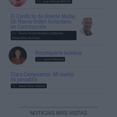
Por
Juan Manuel Beltrán
El Conflicto de Oriente Medio:
Un Nuevo Orden Autoritario
en Construcción
Por
Álvaro Frutos Rosado y Gabinete
Geopolítica de Crisis
Reconquista leonesa
Por
Carlos Miranda
Clara Campoamor: Mi sueño,
mi pesadilla
Por
María Pérez Herrero
NOTICIAS MAS VISTAS