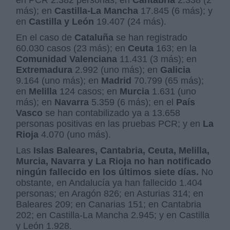
en PCR 2.382 personas; en
Cantabria
2.338 (2
más); en
Castilla-La Mancha
17.845 (6 más); y
en
Castilla y León
19.407 (24 más).
En el caso de
Cataluña
se han registrado
60.030 casos (23 más); en
Ceuta
163; en la
Comunidad Valenciana
11.431 (3 más); en
Extremadura
2.992 (uno más); en
Galicia
9.164 (uno más); en
Madrid
70.799 (65 más);
en
Melilla
124 casos; en
Murcia
1.631 (uno
más); en
Navarra
5.359 (6 más); en el
País
Vasco
se han contabilizado ya a 13.658
personas positivas en las pruebas PCR; y en
La
Rioja
4.070 (uno más).
Las
Islas Baleares, Cantabria, Ceuta, Melilla,
Murcia, Navarra y La Rioja no han notificado
ningún fallecido en los últimos siete días.
No
obstante, en Andalucía ya han fallecido 1.404
personas; en Aragón 826; en Asturias 314; en
Baleares 209; en Canarias 151; en Cantabria
202; en Castilla-La Mancha 2.945; y en Castilla
y León 1.928.