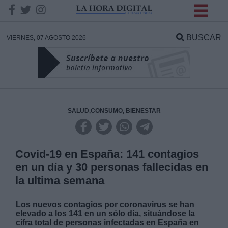
INFORMACION SOBRE LA
PROTECCIÓN DE TUS
BUSCAR
VIERNES, 07 AGOSTO 2026
DATOS
Responsable:
Finalidad:
SALUD,CONSUMO, BIENESTAR
Datos tratados:
Covid-19 en España: 141 contagios
en un día y 30 personas fallecidas en
la ultima semana
Legitimación:
Los nuevos contagios por coronavirus se han
Destinatarios:
elevado a los 141 en un sólo día, situándose la
cifra total de personas infectadas en España en