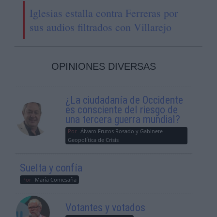
Iglesias estalla contra Ferreras por
sus audios filtrados con Villarejo
OPINIONES DIVERSAS
¿La ciudadanía de Occidente
es consciente del riesgo de
una tercera guerra mundial?
Por
Álvaro Frutos Rosado y Gabinete
Geopolítica de Crisis
Suelta y confía
Por
María Comesaña
Votantes y votados