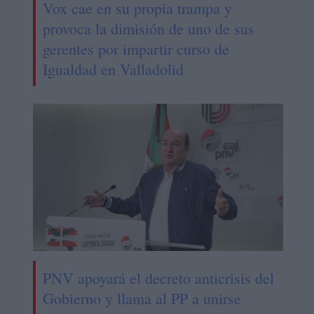
Vox cae en su propia trampa y
provoca la dimisión de uno de sus
gerentes por impartir curso de
Igualdad en Valladolid
PNV apoyará el decreto anticrisis del
Gobierno y llama al PP a unirse