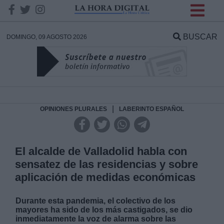
INFORMACION SOBRE LA
PROTECCIÓN DE TUS
BUSCAR
DOMINGO, 09 AGOSTO 2026
DATOS
Responsable:
Finalidad:
|
OPINIONES PLURALES
LABERINTO ESPAÑOL
Datos tratados:
El alcalde de Valladolid habla con
sensatez de las residencias y sobre
aplicación de medidas económicas
Legitimación:
Durante esta pandemia, el colectivo de los
Destinatarios:
mayores ha sido de los más castigados, se dio
inmediatamente la voz de alarma sobre las