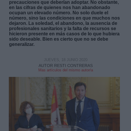
precauciones que deberían adoptar. No obstante,
en las cifras de quienes nos han abandonado
ocupan un elevado número. No solo duele el
número, sino las condiciones en que muchos nos
dejaron. La soledad, el abandono, la ausencia de
profesionales sanitarios y la falta de recursos se
hicieron presente en más casos de lo que hubiera
sido deseable. Bien es cierto que no se debe
Derechos:
generalizar.
link
JUEVES, 18 JUNIO 2020
Información adicional
AUTOR RESTI CONTRERAS
link
Mas artículos del mismo autor/a