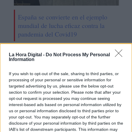
España se convierte en el ejemplo
mundial de lucha eficaz contra la
pandemia del Covid19
La Hora Digital -
Do Not Process My Personal
Information
If you wish to opt-out of the sale, sharing to third parties, or
processing of your personal or sensitive information for
targeted advertising by us, please use the below opt-out
section to confirm your selection. Please note that after your
opt-out request is processed you may continue seeing
interest-based ads based on personal information utilized by
us or personal information disclosed to third parties prior to
your opt-out. You may separately opt-out of the further
La UE acuerda reforzar el papel de la
disclosure of your personal information by third parties on the
Agencia Europea del Medicamento
IAB’s list of downstream participants. This information may