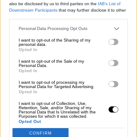
also be disclosed by us to third parties on the
IAB’s List of
para prevenir y gestionar futuras
Downstream Participants
that may further disclose it to other
crisis sanitarias
third parties.
Personal Data Processing Opt Outs
OPINIONES DIVERSAS
I want to opt-out of the Sharing of my
personal data.
Opted In
¿La ciudadanía de Occidente
I want to opt-out of the Sale of my
Personal Data.
es consciente del riesgo de
Opted In
una tercera guerra mundial?
Por
Álvaro Frutos Rosado y Gabinete
I want to opt-out of processing my
Personal Data for Targeted Advertising.
Geopolítica de Crisis
Opted In
I want to opt-out of Collection, Use,
Suelta y confía
Retention, Sale, and/or Sharing of my
Personal Data that Is Unrelated with the
Por
María Comesaña
Purposes for which it was collected.
Opted Out
Votantes y votados
CONFIRM