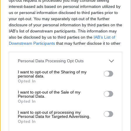
opt-out request is processed you may continue seeing
Las inversiones previstas en el plan buscarán
interest-based ads based on personal information utilized by
adaptar y orientar la industria hacia las nuevas
us or personal information disclosed to third parties prior to
demandas de los mercados y los objetivos de
your opt-out. You may separately opt-out of the further
sostenibilidad, la adjudicación de nuevos
disclosure of your personal information by third parties on the
modelos eléctrico o de hidrógeno a las plantas
IAB’s list of downstream participants. This information may
del país y el desarrollo de nuevos modelos de
also be disclosed by us to third parties on the
IAB’s List of
negocio de modo que la creación de empleo
Downstream Participants
that may further disclose it to other
sea sostenible en el tiempo y resistente ante
third parties.
futuros desafíos.
Personal Data Processing Opt Outs
La
Asociación Nacional de Comerciantes de
Vehículos (Ancove)
ha lamentado que
no se
I want to opt-out of the Sharing of my
apoye la adquisición de vehículos de
personal data.
Opted In
segunda mano
. Este “olvido” del Gobierno
supone una cierta discriminación a una parte de
I want to opt-out of the Sale of my
su población que por su poder económico no
Personal Data.
puede aspirar a la compra de un vehículo nuevo
Opted In
a pesar de estas ayudas.
I want to opt-out of processing my
Asimismo, Ancove
ha denunciado que el
Personal Data for Targeted Advertising.
“abandono” del vehículo de ocasión
tiene un
Opted In
imparto en el medio ambiente y en la seguridad