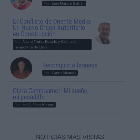
Por
Juan Manuel Beltrán
El Conflicto de Oriente Medio:
Un Nuevo Orden Autoritario
en Construcción
Por
Álvaro Frutos Rosado y Gabinete
Geopolítica de Crisis
Reconquista leonesa
Por
Carlos Miranda
Clara Campoamor: Mi sueño,
mi pesadilla
Por
María Pérez Herrero
NOTICIAS MAS VISTAS