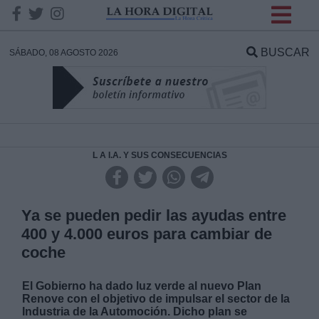
INFORMACION SOBRE LA
PROTECCIÓN DE TUS
BUSCAR
SÁBADO, 08 AGOSTO 2026
DATOS
Responsable:
Finalidad:
L A I.A. Y SUS CONSECUENCIAS
Datos tratados:
Ya se pueden pedir las ayudas entre
400 y 4.000 euros para cambiar de
coche
Legitimación:
El Gobierno ha dado luz verde al nuevo Plan
Destinatarios:
Renove con el objetivo de impulsar el sector de la
Industria de la Automoción. Dicho plan se