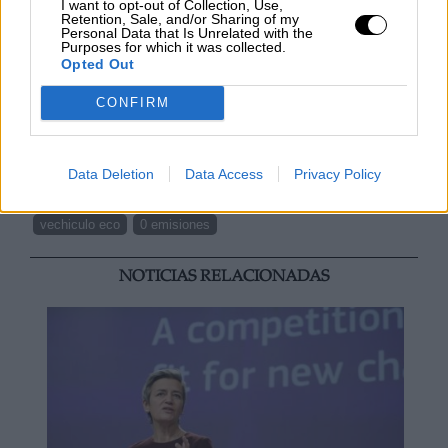
I want to opt-out of Collection, Use,
vial “que no se ha tenido en cuenta por el
Retention, Sale, and/or Sharing of my
Gobierno”, ya que la mayoría de estos
Personal Data that Is Unrelated with the
Purposes for which it was collected.
vehículos están en manos de genere que no
Opted Out
tiene la capacidad financiera para adquirir un
coche nuevo.
CONFIRM
Automoción
Plan Renove
PIB
DGT
cero emisiones
Data Deletion
Data Access
Privacy Policy
coches
IDAE
Instituto para la Diversificación y Ahorro de la Energía
vechiculo eco
0 emisiones
NOTICIAS RELACIONADAS