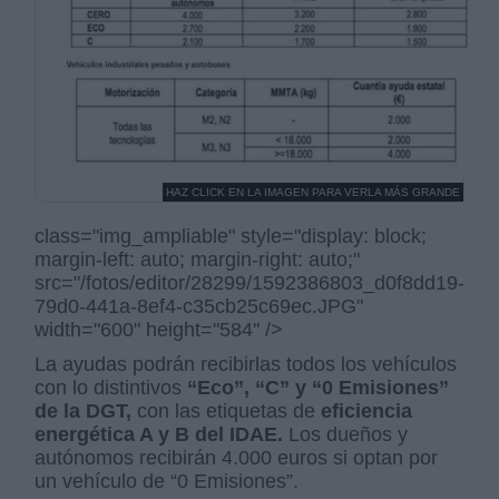
HAZ CLICK EN LA IMAGEN PARA VERLA MÁS GRANDE
class="img_ampliable" style="display: block;
margin-left: auto; margin-right: auto;"
src="/fotos/editor/28299/1592386803_d0f8dd19-
79d0-441a-8ef4-c35cb25c69ec.JPG"
width="600" height="584" />
La ayudas podrán recibirlas todos los vehículos
con lo distintivos
“Eco”, “C” y “0 Emisiones”
de la DGT,
con las etiquetas de
eficiencia
energética A y B del IDAE.
Los dueños y
autónomos recibirán 4.000 euros si optan por
un vehículo de “0 Emisiones”.