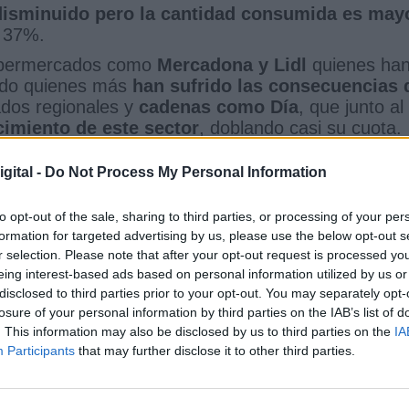
 disminuido pero la cantidad consumida es may
n 37%.
supermercados como
Mercadona y Lidl
quienes ha
 sido quienes más
han sufrido las consecuencias 
dos regionales y
cadenas como Día
, que junto al
cimiento de este sector
, doblando casi su cuota.
gún Kantar, van a
suponer cambios significativo
gital -
Do Not Process My Personal Information
en la interacción social, la forma en cómo disfrutar
son ejemplos claros de lo que a día de hoy nos to
to opt-out of the sale, sharing to third parties, or processing of your per
 de volver a recuperar los hábitos cotidianos.
formation for targeted advertising by us, please use the below opt-out s
a través de este estudio han analizado cuáles son 
r selection. Please note that after your opt-out request is processed y
Entre ellos destacan
los productos de limpieza,
eing interest-based ads based on personal information utilized by us or
, bollería, galletas y cereales
… Esto se debe a
disclosed to third parties prior to your opt-out. You may separately opt-
tual en casa y los hábitos de consumo se rigen p
losure of your personal information by third parties on the IAB’s list of
. This information may also be disclosed by us to third parties on the
IA
aprocesados.
Participants
that may further disclose it to other third parties.