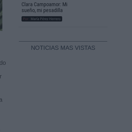
Clara Campoamor: Mi
sueño, mi pesadilla
Por
María Pérez Herrero
NOTICIAS MAS VISTAS
odo
r
a
o