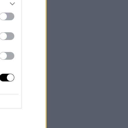
s
e
to
pa
l
.
el
os,