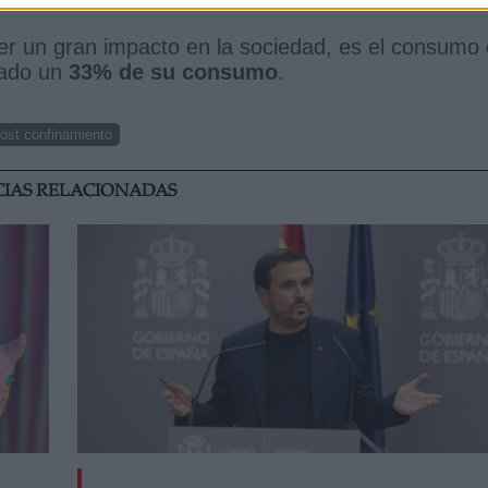
er un gran impacto en la sociedad, es el consumo
nado un
33% de su consumo
.
ost confinamiento
CIAS RELACIONADAS