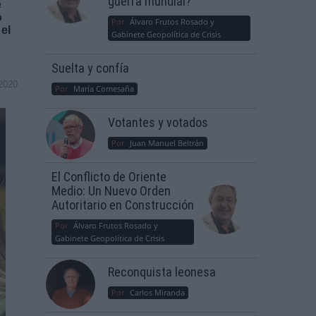
guerra mundial?
e
o
Por
Álvaro Frutos Rosado y
el
Gabinete Geopolítica de Crisis
Suelta y confía
2020
Por
María Comesaña
Votantes y votados
Por
Juan Manuel Beltrán
El Conflicto de Oriente
Medio: Un Nuevo Orden
Autoritario en Construcción
Por
Álvaro Frutos Rosado y
Gabinete Geopolítica de Crisis
Reconquista leonesa
Por
Carlos Miranda