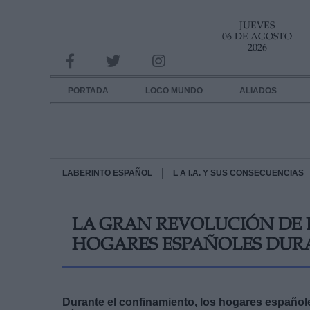
JUEVES
INFORMACION SOBRE LA PROTECCIÓN DE TUS DATOS
06 DE AGOSTO
2026
Responsable:
Finalidad:
PORTADA
LOCO MUNDO
ALIADOS
Datos tratados:
Legitimación:
Destinatarios:
|
LABERINTO ESPAÑOL
L A I.A. Y SUS CONSECUENCIAS
Derechos:
LA GRAN REVOLUCIÓN DE 
link
HOGARES ESPAÑOLES DUR
Información adicional
link
Durante el confinamiento, los hogares español