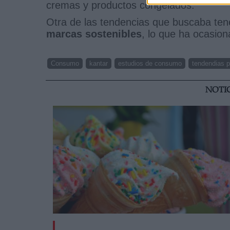
cremas y productos congelados.
Otra de las tendencias que buscaba ten
marcas sostenibles
, lo que ha ocasio
Consumo
kantar
estudios de consumo
tendendias p
NOTI