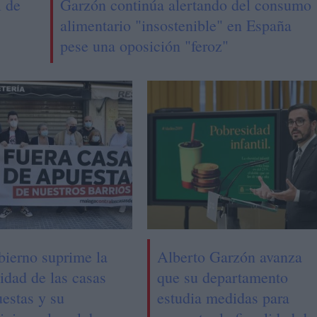
l de
Garzón continúa alertando del consumo
alimentario "insostenible" en España
pese una oposición "feroz"
bierno suprime la
Alberto Garzón avanza
idad de las casas
que su departamento
uestas y su
estudia medidas para