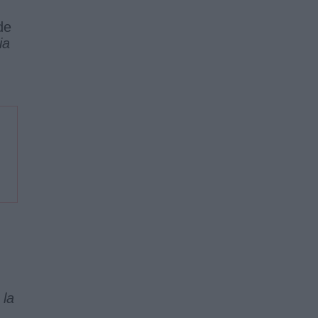
de
ia
 la