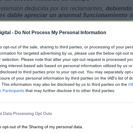
retensión deducida por los reclamantes,
debiendo
es dable apreciar un anormal funcionamiento
d
.
zo definitivo tanto a Torrijos como a Castaño, ell
gital -
Do Not Process My Personal Information
no solo por la dilación en el tiempo de la causa, sin
isma y a las
"numerosas filtraciones más o
to opt-out of the sale, sharing to third parties, or processing of your per
 ser juzgados antes de tiempo por la opinión públic
formation for targeted advertising by us, please use the below opt-out s
los delitos
, algo por lo que ahora deberán de ser
r selection. Please note that after your opt-out request is processed y
eing interest-based ads based on personal information utilized by us or
disclosed to third parties prior to your opt-out. You may separately opt-
losure of your personal information by third parties on the IAB’s list of
e Castaño
Consejo General del Poder Judicial
CGPJ
. This information may also be disclosed by us to third parties on the
IA
Participants
that may further disclose it to other third parties.
CIAS RELACIONADAS
l Data Processing Opt Outs
o opt-out of the Sharing of my personal data.