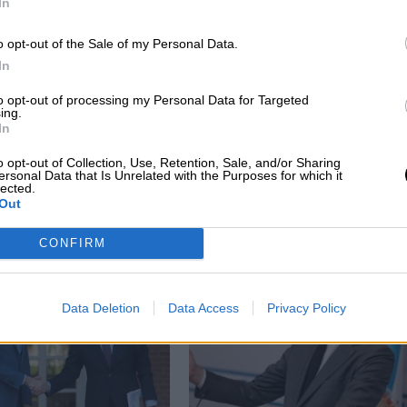
In
o opt-out of the Sale of my Personal Data.
In
to opt-out of processing my Personal Data for Targeted
ing.
In
l
Lastra afea a Feijó que no sea capaz de
o opt-out of Collection, Use, Retention, Sale, and/or Sharing
cumplir su acuerdo para renovar el CGP
ersonal Data that Is Unrelated with the Purposes for which it
lected.
Out
CONFIRM
Data Deletion
Data Access
Privacy Policy