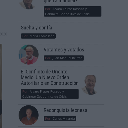
guerra mundial?
Por
Álvaro Frutos Rosado y
Gabinete Geopolítica de Crisis
Suelta y confía
2020
Por
María Comesaña
Votantes y votados
Por
Juan Manuel Beltrán
El Conflicto de Oriente
Medio: Un Nuevo Orden
Autoritario en Construcción
Por
Álvaro Frutos Rosado y
Gabinete Geopolítica de Crisis
Reconquista leonesa
Por
Carlos Miranda