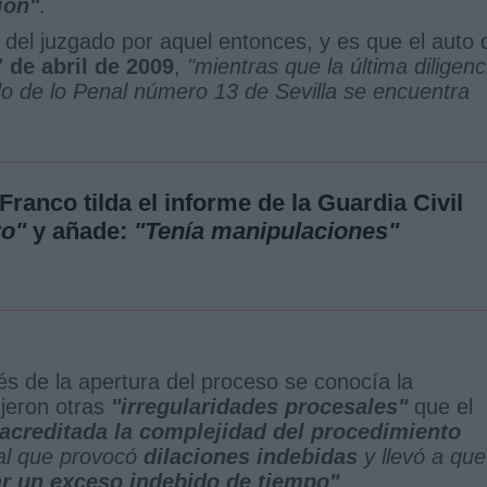
ión"
.
 del juzgado por aquel entonces, y es que el auto 
 de abril de 2009
,
"mientras que la última diligenc
do de lo Penal número 13 de Sevilla se encuentra
ranco tilda el informe de la Guardia Civil
ro"
y añade:
"Tenía manipulaciones"
s de la apertura del proceso se conocía la
ujeron otras
"irregularidades procesales"
que el
acreditada la complejidad del procedimiento
al que provocó
dilaciones indebidas
y llevó a que
ar un exceso indebido de tiempo"
.