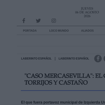
JUEVES
INFORMACION SOBRE LA PROTECCIÓN DE TUS DATOS
06 DE AGOSTO
2026
Responsable:
Finalidad:
PORTADA
LOCO MUNDO
ALIADOS
Datos tratados:
Legitimación:
Destinatarios:
|
LABERINTO ESPAÑOL
LABERINTO ESPAÑOL
Derechos:
"CASO MERCASEVILLA": EL 
link
TORRIJOS Y CASTAÑO
Información adicional
link
El que fuera portavoz municipal de Izquierda Un