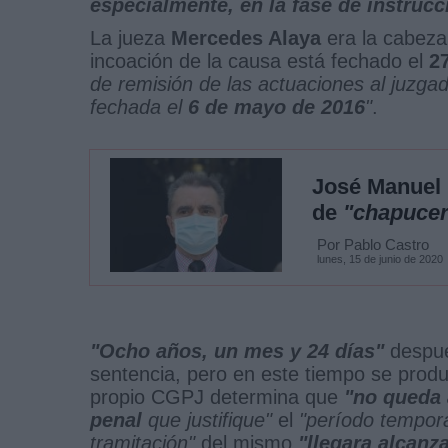
especialmente, en la fase de instrucc
La jueza
Mercedes Alaya
era la cabeza
incoación de la causa está fechado el
27
de remisión de las actuaciones al juzga
fechada el
6 de mayo de 2016
"
.
José Manuel F
de
"chapuce
Por Pablo Castro
lunes, 15 de junio de 2020
"Ocho años, un mes y 24 días"
despué
sentencia, pero en este tiempo se prod
propio CGPJ determina que
"no queda 
penal
que justifique"
el
"período tempor
tramitación"
del mismo
"llegara alcanz