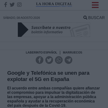
INFORMACION SOBRE LA
PROTECCIÓN DE TUS
BUSCAR
SÁBADO, 08 AGOSTO 2026
DATOS
Responsable:
Finalidad:
|
LABERINTO ESPAÑOL
MARRUECOS
Datos tratados:
Google y Telefónica se unen para
explotar el 5G en España
Legitimación:
El acuerdo entre ambas compañías quiere afianzar
el compromiso para impulsar la digitalización de
las empresas, apoyar a la administración pública
Destinatarios:
española y ayudar a la recuperación económica
del país después de la Covid-19.