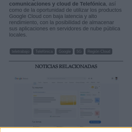
comunicaciones y cloud de Telefónica
, así
como de la oportunidad de utilizar los productos
Google Cloud con baja latencia y alto
rendimiento, con la posibilidad de almacenar
sus aplicaciones en servidores de nube pública
locales.
teletrabajo
Telefónica
Google
5G
Región Cloud
NOTICIAS RELACIONADAS