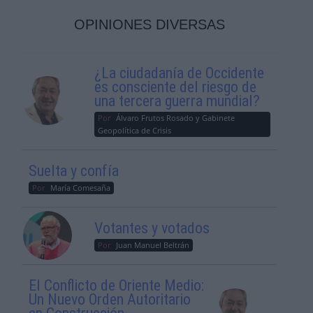
OPINIONES DIVERSAS
¿La ciudadanía de Occidente
es consciente del riesgo de
una tercera guerra mundial?
Por
Álvaro Frutos Rosado y Gabinete
Geopolítica de Crisis
Suelta y confía
Por
María Comesaña
Votantes y votados
Por
Juan Manuel Beltrán
El Conflicto de Oriente Medio:
Un Nuevo Orden Autoritario