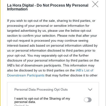
La Hora Digital -
Do Not Process My Personal
Information
Google News vuelve a España
gracias a "una Ley de Derechos de
If you wish to opt-out of the sale, sharing to third parties, or
processing of your personal or sensitive information for
Autor actualizada"
targeted advertising by us, please use the below opt-out
section to confirm your selection. Please note that after your
opt-out request is processed you may continue seeing
interest-based ads based on personal information utilized by
us or personal information disclosed to third parties prior to
your opt-out. You may separately opt-out of the further
disclosure of your personal information by third parties on the
IAB’s list of downstream participants. This information may
also be disclosed by us to third parties on the
IAB’s List of
Downstream Participants
that may further disclose it to other
third parties.
Personal Data Processing Opt Outs
Repsol y Telefónica España crean
I want to opt-out of the Sharing of my
personal data.
una 'joint venture' para desarrollar el
Opted In