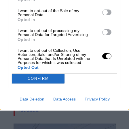
autoconsumo fotovoltaico
I want to opt-out of the Sale of my
Personal Data.
Opted In
I want to opt-out of processing my
Personal Data for Targeted Advertising.
Opted In
I want to opt-out of Collection, Use,
Retention, Sale, and/or Sharing of my
Personal Data that Is Unrelated with the
Purposes for which it was collected.
Opted Out
CONFIRM
Google amenaza con posibles
Data Deletion
Data Access
Privacy Policy
despidos a los empleados que no se
vacunen