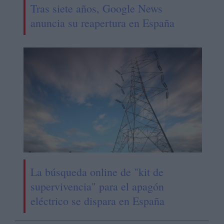
Tras siete años, Google News
anuncia su reapertura en España
La búsqueda online de "kit de
supervivencia" para el apagón
eléctrico se dispara en España