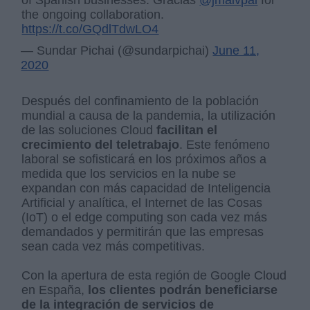
of Spanish businesses. Gracias
@jmalvpal
for
the ongoing collaboration.
https://t.co/GQdlTdwLO4
— Sundar Pichai (@sundarpichai)
June 11,
2020
Después del confinamiento de la población
mundial a causa de la pandemia, la utilización
de las soluciones Cloud
facilitan el
crecimiento del teletrabajo
. Este fenómeno
laboral se sofisticará en los próximos años a
medida que los servicios en la nube se
expandan con más capacidad de Inteligencia
Artificial y analítica, el Internet de las Cosas
(IoT) o el edge computing son cada vez más
demandados y permitirán que las empresas
sean cada vez más competitivas.
Con la apertura de esta región de Google Cloud
en España,
los clientes podrán beneficiarse
de la integración de servicios de