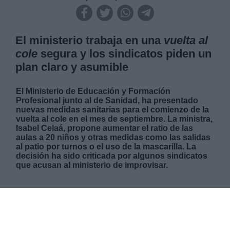
El ministerio trabaja en una
vuelta al
cole
segura y los sindicatos piden un
plan claro y asumible
El Ministerio de Educación y Formación
Profesional junto al de Sanidad, ha presentado
nuevas medidas sanitarias para el comienzo de la
vuelta al cole en el mes de septiembre. La ministra,
Isabel Celaá, propone aumentar el ratio de las
aulas a 20 niños y otras medidas como las salidas
al patio por turnos o el uso de la mascarilla. La
decisión ha sido criticada por algunos sindicatos
que acusan al ministerio de improvisar.
JUEVES, 11 JUNIO 2020
AUTOR SANDRA REPOLLO
Mas artículos del mismo autor/a