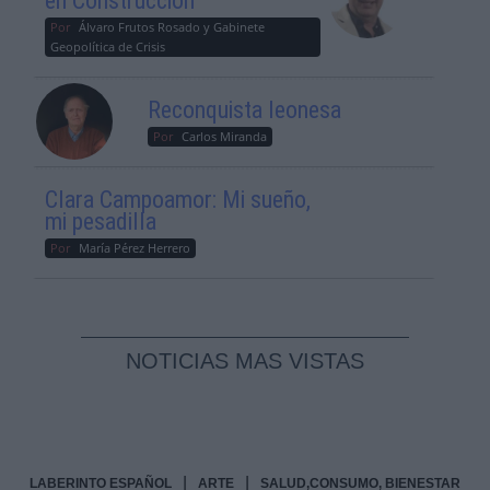
en Construcción
Por
Álvaro Frutos Rosado y Gabinete
Geopolítica de Crisis
Reconquista leonesa
Por
Carlos Miranda
Clara Campoamor: Mi sueño,
mi pesadilla
Por
María Pérez Herrero
NOTICIAS MAS VISTAS
|
|
LABERINTO ESPAÑOL
ARTE
SALUD,CONSUMO, BIENESTAR