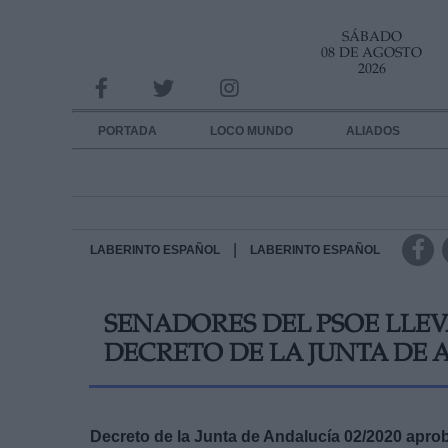
SÁBADO
INFORMACION SOBRE LA PROTECCIÓN DE TUS DATOS
08 DE AGOSTO
2026
Responsable:
Finalidad:
PORTADA
LOCO MUNDO
ALIADOS
Datos tratados:
Legitimación:
Destinatarios:
|
LABERINTO ESPAÑOL
LABERINTO ESPAÑOL
Derechos:
SENADORES DEL PSOE LLE
link
DECRETO DE LA JUNTA DE 
Información adicional
link
Decreto de la Junta de Andalucía 02/2020 apro