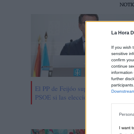
NOTI
La Hora Di
If you wish 
sensitive in
confirm you
continue se
information 
further disc
participants
El PP de Feijóo supera mínimamente
Downstream 
PSOE si las elecciones se celebraran
Persona
I want t