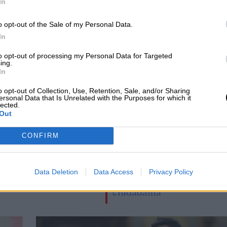
In
o opt-out of the Sale of my Personal Data.
In
to opt-out of processing my Personal Data for Targeted
ing.
In
o opt-out of Collection, Use, Retention, Sale, and/or Sharing
ersonal Data that Is Unrelated with the Purposes for which it
lected.
Out
o llama a Sánchez
El PSOE madrileño
ransmitirle su apoyo
estrena canal de
CONFIRM
crisis de Ucrania
Whatsapp para
ocho meses sin
comunicarse
Data Deletion
Data Access
Privacy Policy
ctos
directamente con la
ciudadanía