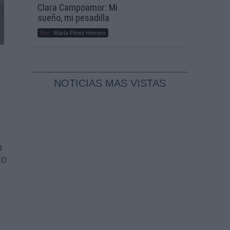
Clara Campoamor: Mi
sueño, mi pesadilla
Por
María Pérez Herrero
NOTICIAS MAS VISTAS
n
to