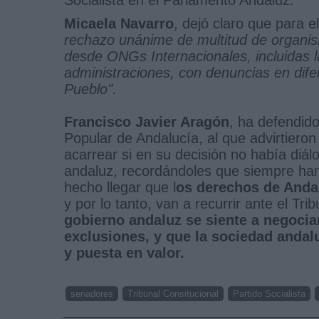
Micaela Navarro
, dejó claro que para el
rechazo unánime de multitud de organis
desde ONGs Internacionales, incluidas la
administraciones, con denuncias en dife
Pueblo".
Francisco Javier Aragón
, ha defendido
Popular de Andalucía, al que advirtiero
acarrear si en su decisión no había diá
andaluz, recordándoles que siempre han 
hecho llegar que l
os derechos de Anda
y por lo tanto, van a recurrir ante el Tri
gobierno andaluz se siente a negociar
exclusiones, y que la sociedad andal
y puesta en valor.
senadores
Tribunal Consitucional
Partido Socialista