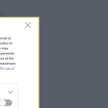
sonal or
ection to
ou may
 personal
out of the
 downstream
B’s List of