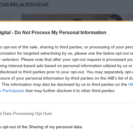
CIAS RELACIONADAS
gital -
Do Not Process My Personal Information
to opt-out of the sale, sharing to third parties, or processing of your per
formation for targeted advertising by us, please use the below opt-out s
r selection. Please note that after your opt-out request is processed y
eing interest-based ads based on personal information utilized by us or
disclosed to third parties prior to your opt-out. You may separately opt-
losure of your personal information by third parties on the IAB’s list of
. This information may also be disclosed by us to third parties on the
IA
 al
Alfonso Fernández Mañueco comienza
Participants
that may further disclose it to other third parties.
 hoy
la ronda de contactos con el resto de
partidos para buscar apoyos que le
permitan gobernar
l Data Processing Opt Outs
o opt-out of the Sharing of my personal data.