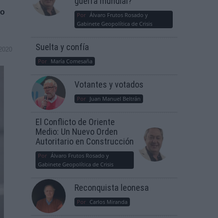
guerra mundial?
do
Por
Álvaro Frutos Rosado y
Gabinete Geopolítica de Crisis
Suelta y confía
2020
Por
María Comesaña
Votantes y votados
Por
Juan Manuel Beltrán
El Conflicto de Oriente
Medio: Un Nuevo Orden
Autoritario en Construcción
Por
Álvaro Frutos Rosado y
Gabinete Geopolítica de Crisis
Reconquista leonesa
Por
Carlos Miranda