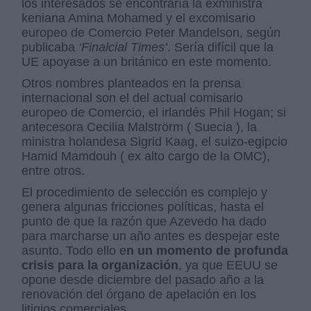
los interesados se encontraría la exministra
keniana Amina Mohamed y el excomisario
europeo de Comercio Peter Mandelson, según
publicaba
‘Finalcial Times’
. Sería difícil que la
UE apoyase a un británico en este momento.
Otros nombres planteados en la prensa
internacional son el del actual comisario
europeo de Comercio, el irlandés Phil Hogan; si
antecesora Cecilia Malströrm ( Suecia ), la
ministra holandesa Sigrid Kaag, el suizo-egipcio
Hamid Mamdouh ( ex alto cargo de la OMC),
entre otros.
El procedimiento de selección es complejo y
genera algunas fricciones políticas, hasta el
punto de que la razón que Azevedo ha dado
para marcharse un año antes es despejar este
asunto. Todo ello e
n un momento de profunda
crisis para la organización
, ya que EEUU se
opone desde diciembre del pasado año a la
renovación del órgano de apelación en los
litigios comerciales.