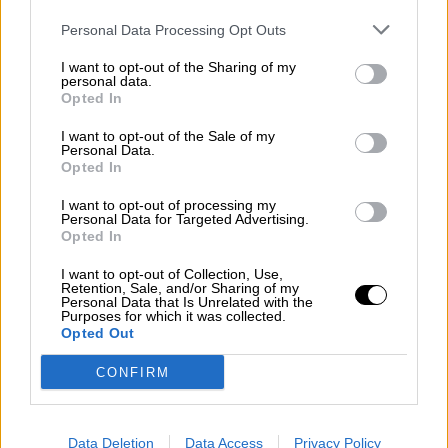
Personal Data Processing Opt Outs
I want to opt-out of the Sharing of my
personal data.
Opted In
I want to opt-out of the Sale of my
Personal Data.
Opted In
I want to opt-out of processing my
Personal Data for Targeted Advertising.
¿QUÉ ESTÁ PASANDO EN EL
Opted In
MUNDO? | Búnkeres, centros de
I want to opt-out of Collection, Use,
coordinación y comuniación
Retention, Sale, and/or Sharing of my
Personal Data that Is Unrelated with the
Purposes for which it was collected.
Opted Out
CONFIRM
Data Deletion
Data Access
Privacy Policy