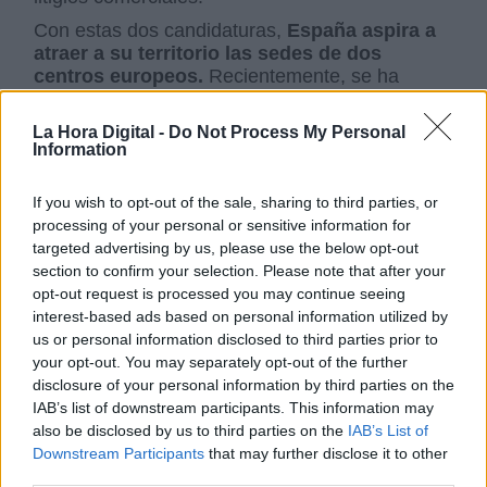
Con estas dos candidaturas,
España aspira a
atraer a su territorio las sedes de dos
centros europeos.
Recientemente, se ha
presentado la ciudad de Barcelona candidatura
a albergar la tercera sede del Centro Europeo
La Hora Digital -
Do Not Process My Personal
de Previsiones Meteorológicos a Plazo Medio, y
Information
al Instituto Nacional de Ciberseguridad de
España, ubicado actualmente en León, como
If you wish to opt-out of the sale, sharing to third parties, or
sede del Centro Europeo de Competencia
processing of your personal or sensitive information for
Industrial, Tecnológica y de Investigación en
targeted advertising by us, please use the below opt-out
Seguridad.
section to confirm your selection. Please note that after your
opt-out request is processed you may continue seeing
interest-based ads based on personal information utilized by
Gobierno de España
Ministerio de Ciencia e Innovación
us or personal information disclosed to third parties prior to
Arancha González Laya
Pedro Duque
ESA
OMC
your opt-out. You may separately opt-out of the further
Ministerio de Exteriores
disclosure of your personal information by third parties on the
IAB’s list of downstream participants. This information may
also be disclosed by us to third parties on the
IAB’s List of
NOTICIAS RELACIONADAS
Downstream Participants
that may further disclose it to other
third parties.