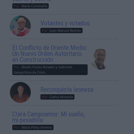
Por
María Comesaña
Votantes y votados
Por
Juan Manuel Beltrán
El Conflicto de Oriente Medio:
Un Nuevo Orden Autoritario
en Construcción
Por
Álvaro Frutos Rosado y Gabinete
Geopolítica de Crisis
Reconquista leonesa
Por
Carlos Miranda
Clara Campoamor: Mi sueño,
mi pesadilla
Por
María Pérez Herrero