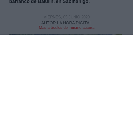
barranco de Baiulín, en Sabiñánigo.
VIERNES, 05 JUNIO 2020
AUTOR LA HORA DIGITAL
Mas artículos del mismo autor/a
El Gobierno de Aragón ha adjudicado a la
empresa pública EMGRISA –filial del grupo
ENUSA- un contrato de cuatro años por un
valor de casi cuatro millones de euros para