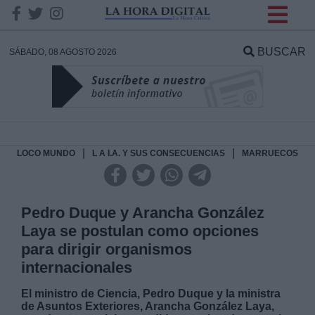
INFORMACION SOBRE LA
PROTECCIÓN DE TUS
BUSCAR
SÁBADO, 08 AGOSTO 2026
DATOS
Responsable:
Finalidad:
|
|
LOCO MUNDO
L A I.A. Y SUS CONSECUENCIAS
MARRUECOS
Datos tratados:
Pedro Duque y Arancha González
Laya se postulan como opciones
para dirigir organismos
Legitimación:
internacionales
Destinatarios:
El ministro de Ciencia, Pedro Duque y la ministra
de Asuntos Exteriores, Arancha González Laya,