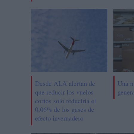
Desde ALA alertan de
Una n
que reducir los vuelos
genera
cortos solo reduciría el
0,06% de los gases de
efecto invernadero