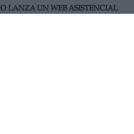
MO LANZA UN WEB ASISTENCIAL
TADOS DURANTE EL ESTADO DE
 el portal informará de forma clara y sencilla sobre cómo
-venta y de contratación de bienes y servicios. A través 
de supuestos, el usuario podrá obtener toda la informació
así como conocer cómo y ante qué instancias presentar sus
JUEVES, 04 JUNIO 