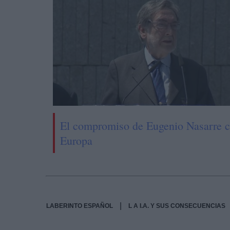
El compromiso de Eugenio Nasarre 
Europa
|
LABERINTO ESPAÑOL
L A I.A. Y SUS CONSECUENCIAS