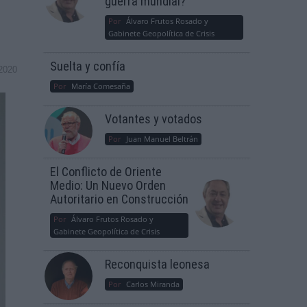
guerra mundial?
Por
Álvaro Frutos Rosado y
Gabinete Geopolítica de Crisis
Suelta y confía
2020
Por
María Comesaña
Votantes y votados
Por
Juan Manuel Beltrán
El Conflicto de Oriente
Medio: Un Nuevo Orden
Autoritario en Construcción
Por
Álvaro Frutos Rosado y
Gabinete Geopolítica de Crisis
Reconquista leonesa
Por
Carlos Miranda