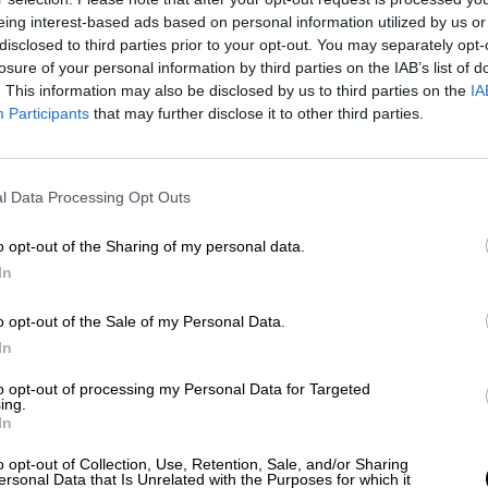
yar las condiciones de financiación en la economí
eing interest-based ads based on personal information utilized by us or
 los hogares.
disclosed to third parties prior to your opt-out. You may separately opt-
losure of your personal information by third parties on the IAB’s list of
ibles en el tiempo
, en todas las clases de activos
. This information may also be disclosed by us to third parties on the
IA
Participants
that may further disclose it to other third parties.
s netas se extiende
hasta finales de junio de 20
ierno realiza compras de activas netas hasta que
irus haya terminado.
l Data Processing Opt Outs
 compra de activos (APP)
continuarán a un ritmo
o opt-out of the Sharing of my personal data.
con las compras bajo el sobre temporal adicional d
In
o
. El Consejo de Gobierno sigue esperando que la
o la APP se ejecuten durante el tiempo que sea
o opt-out of the Sale of my Personal Data.
odaticio de sus tasas de interés y terminen poco
In
s de interés clave del BCE.
esto a
ajustar todos sus instrumentos
, según
to opt-out of processing my Personal Data for Targeted
ing.
lación avance hacia su objetivo de manera sostenid
In
tría
o opt-out of Collection, Use, Retention, Sale, and/or Sharing
ersonal Data that Is Unrelated with the Purposes for which it