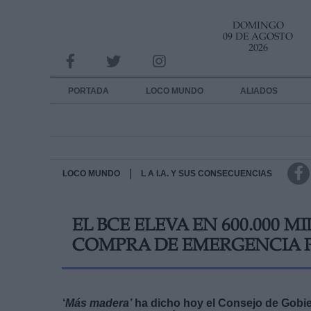
DOMINGO
INFORMACION SOBRE LA PROTECCIÓN DE TUS DATOS
09 DE AGOSTO
2026
Responsable:
Finalidad:
PORTADA
LOCO MUNDO
ALIADOS
Datos tratados:
Legitimación:
Destinatarios:
|
LOCO MUNDO
L A I.A. Y SUS CONSECUENCIAS
Derechos:
EL BCE ELEVA EN 600.000 
link
COMPRA DE EMERGENCIA 
Información adicional
link
‘
Más madera’
ha dicho hoy el Consejo de Gobi