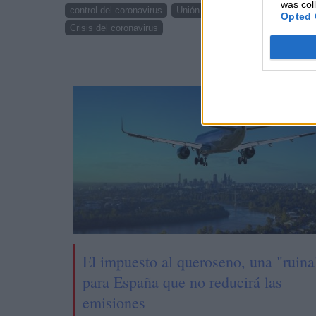
was col
control del coronavirus
Unión Europea
Banco Central 
Opted 
Crisis del coronavirus
NOTI
El impuesto al queroseno, una "ruina
para España que no reducirá las
emisiones