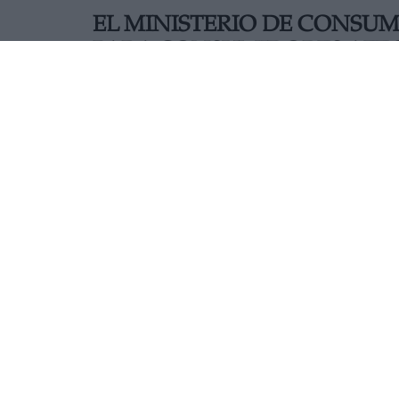
EL MINISTERIO DE CONSU
PARA CONSUMIDORES AFEC
ALARMA
En caso de encontrarse con alguna vulneración,
interponer reclamaciones en procesos de compra
un sistema de preguntas basado en centenares 
necesaria sobre los derechos que le asisten, 
reclamaciones en cada caso.
AUTOR DANIEL ÁVILA
Mas artículos del mismo autor/a