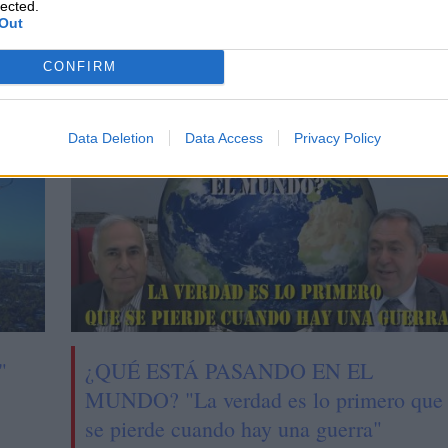
lected.
Europeo
compra de activos
Economía
crisis económica
Out
CONFIRM
CIAS RELACIONADAS
Data Deletion
Data Access
Privacy Policy
"
¿QUÉ ESTÁ PASANDO EN EL
MUNDO? "La verdad es lo primero que
se pierde cuando hay una guerra"