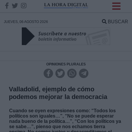
INFORMACION SOBRE LA
PROTECCIÓN DE TUS
BUSCAR
JUEVES, 06 AGOSTO 2026
DATOS
Responsable:
Finalidad:
OPINIONES PLURALES
Datos tratados:
Valladolid, ejemplo de cómo
podemos mejorar la democracia
Legitimación:
Cuando se oyen expresiones como: “Todos los
políticos son iguales…”, “No se puede esperar
Destinatarios:
nada bueno de la política…”, “Con los políticos ya
se sabe…”, pienso que nos echamos tierra
encima. No somos justos y desacreditamos el