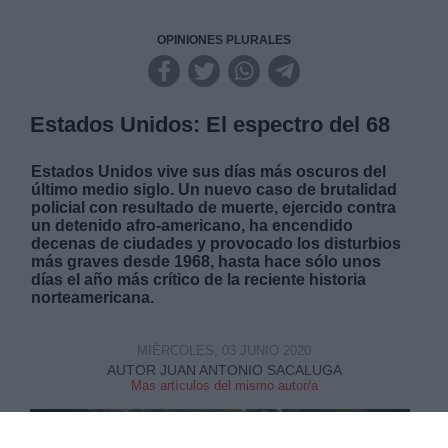
OPINIONES PLURALES
Estados Unidos: El espectro del 68
Estados Unidos vive sus días más oscuros del
último medio siglo. Un nuevo caso de brutalidad
policial con resultado de muerte, ejercido contra
un detenido afro-americano, ha encendido
decenas de ciudades y provocado los disturbios
más graves desde 1968, hasta hace sólo unos
días el año más crítico de la reciente historia
norteamericana.
MIÉRCOLES, 03 JUNIO 2020
AUTOR JUAN ANTONIO SACALUGA
Mas artículos del mismo autor/a