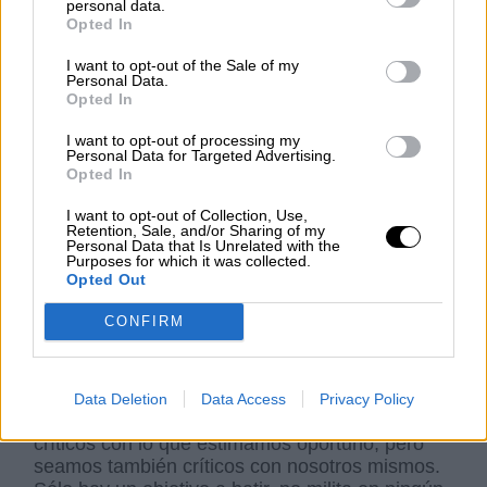
personal data.
reducido, pero pienso que no deberían faltar:
Opted In
Salvador Illa, ministro de Sanidad, el doctor
I want to opt-out of the Sale of my
Fernando Simón, el presidente del Gobierno, el
Personal Data.
presidente de la Comisión para la
Opted In
reconstrucción económica y social, Patchi
López, el presidente de la CEOE, señor
I want to opt-out of processing my
Personal Data for Targeted Advertising.
Garamendi, y el Grupo Municipal Socialista del
Opted In
Ayuntamiento de Membrilla (Ciudad Real).
Menciono al Grupo Municipal Socialista de este
I want to opt-out of Collection, Use,
Retention, Sale, and/or Sharing of my
pequeño pueblo de Castilla la Mancha, por su
Personal Data that Is Unrelated with the
actitud como oposición durante esta pandemia.
Purposes for which it was collected.
Opted Out
En un artículo que han publicado manifiestan su
modo de entender la oposición en estos
CONFIRM
momentos: “Ni presumir, ni reprochar”
encontramos el siguiente párrafo: “Apostamos
porque los representantes políticos, a cualquier
nivel, sean responsables y no alimenten el odio,
Data Deletion
Data Access
Privacy Policy
la crispación o la tensión social. Seamos
críticos con lo que estimamos oportuno, pero
seamos también críticos con nosotros mismos.