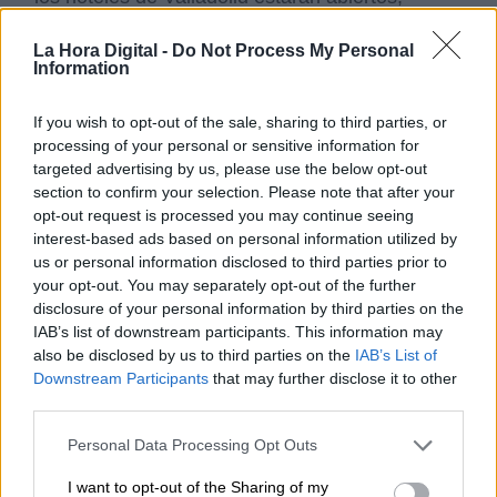
según lo manifestado por la Asociación de
hoteles de Valladolid.
La Hora Digital -
Do Not Process My Personal
Information
Todo escrupulosamente cuantificado con lo que
corresponde a los presupuestos y al plan covíd-
If you wish to opt-out of the sale, sharing to third parties, or
19. La renuncia de intereses partidistas, la
processing of your personal or sensitive information for
aproximación de posiciones, ponerse siempre
targeted advertising by us, please use the below opt-out
en el lugar de la ciudadanía y de los sectores
section to confirm your selection. Please note that after your
más vulnerables y que las necesidades de la
opt-out request is processed you may continue seeing
ciudad sean lo primero es lo que prevalece en
interest-based ads based on personal information utilized by
el Ayuntamiento de Valladolid, con el alcalde y
us or personal information disclosed to third parties prior to
los grupos de la oposición unidos con un mismo
your opt-out. You may separately opt-out of the further
fin. Son el ejemplo de la buena política y de la
disclosure of your personal information by third parties on the
calidad democrática.
IAB’s list of downstream participants. This information may
OTROS BUENOS EJEMPLOS DE
also be disclosed by us to third parties on the
IAB’s List of
DEMOCRACIA
Downstream Participants
that may further disclose it to other
Junto a todos los miembros y representantes
third parties.
del Ayuntamiento de Valladolid mencionados,
Personal Data Processing Opt Outs
se podrían citar a miles de personas que
contribuyen a la mejora de la democracia en
I want to opt-out of the Sharing of my
nuestro país; sería injusto señalar un grupo