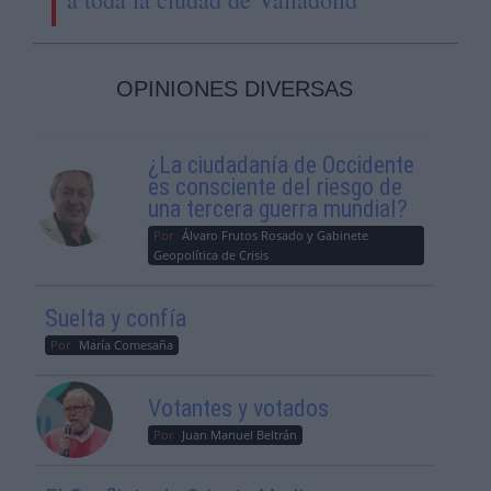
OPINIONES DIVERSAS
¿La ciudadanía de Occidente
es consciente del riesgo de
una tercera guerra mundial?
Por
Álvaro Frutos Rosado y Gabinete
Geopolítica de Crisis
Suelta y confía
Por
María Comesaña
Votantes y votados
Por
Juan Manuel Beltrán