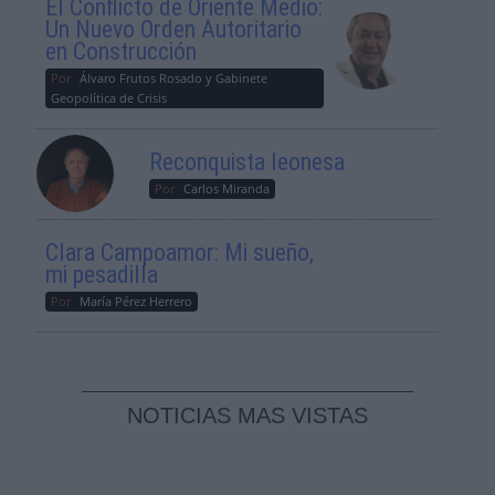
El Conflicto de Oriente Medio:
Un Nuevo Orden Autoritario
en Construcción
Por
Álvaro Frutos Rosado y Gabinete
Geopolítica de Crisis
Reconquista leonesa
Por
Carlos Miranda
Clara Campoamor: Mi sueño,
mi pesadilla
Por
María Pérez Herrero
NOTICIAS MAS VISTAS