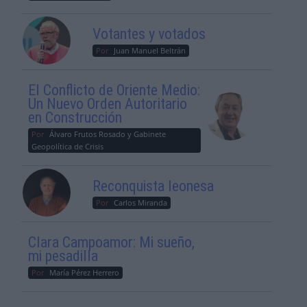
Votantes y votados
Por
Juan Manuel Beltrán
El Conflicto de Oriente Medio:
Un Nuevo Orden Autoritario
en Construcción
Por
Álvaro Frutos Rosado y Gabinete
Geopolítica de Crisis
Reconquista leonesa
Por
Carlos Miranda
Clara Campoamor: Mi sueño,
mi pesadilla
Por
María Pérez Herrero