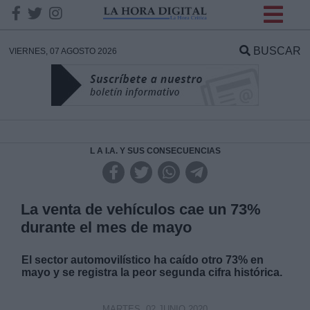
INFORMACION SOBRE LA
PROTECCIÓN DE TUS
BUSCAR
VIERNES, 07 AGOSTO 2026
DATOS
Responsable:
Finalidad:
L A I.A. Y SUS CONSECUENCIAS
Datos tratados:
La venta de vehículos cae un 73%
durante el mes de mayo
Legitimación:
El sector automovilístico ha caído otro 73% en
mayo y se registra la peor segunda cifra histórica.
Destinatarios:
MARTES, 02 JUNIO 2020