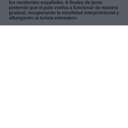
los residentes españoles. A finales de junio
pretende que el país vuelva a funcionar de manera
gradual, recuperando la movilidad interprovincial y
albergando al turista extranjero.
MARTES, 02 JUNIO 2020
AUTOR SANDRA REPOLLO
Mas artículos del mismo autor/a