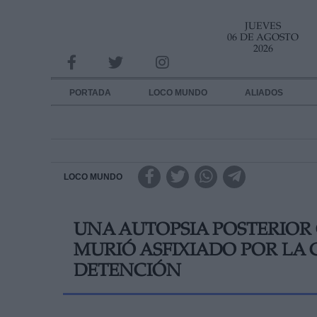
JUEVES
INFORMACION SOBRE LA PROTECCIÓN DE TUS DATOS
06 DE AGOSTO
2026
Responsable:
Finalidad:
PORTADA
LOCO MUNDO
ALIADOS
Datos tratados:
Legitimación:
Destinatarios:
LOCO MUNDO
Derechos:
UNA AUTOPSIA POSTERIOR
link
MURIÓ ASFIXIADO POR LA
Información adicional
link
DETENCIÓN