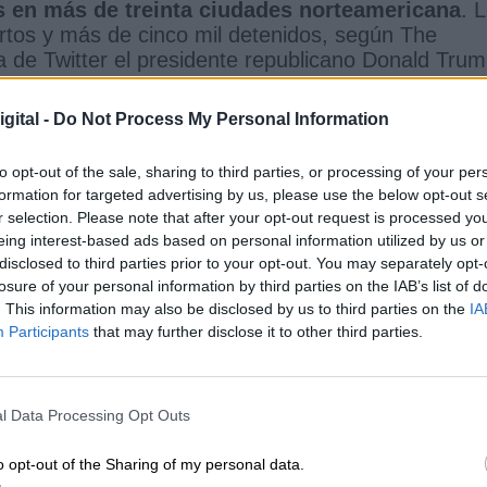
os en más de treinta ciudades norteamericana
. 
rtos y más de cinco mil detenidos, según The
 de Twitter el presidente republicano Donald Tru
ldes progresistas tienen que volverse MUCHO más
deral se meterá y hará lo que hay que hacer. Y eso
gital -
Do Not Process My Personal Information
ito”, la familia de la víctima salió a repudiar la
 sean pacíficas, “Él era un motivador pacífico”,
to opt-out of the sale, sharing to third parties, or processing of your per
íctima en una entrevista con ABC News.
formation for targeted advertising by us, please use the below opt-out s
r selection. Please note that after your opt-out request is processed y
eing interest-based ads based on personal information utilized by us or
disclosed to third parties prior to your opt-out. You may separately opt-
elve a arder por las protestas por la
losure of your personal information by third parties on the IAB’s list of
orge Floyd
. This information may also be disclosed by us to third parties on the
IA
Participants
that may further disclose it to other third parties.
20
l Data Processing Opt Outs
 soldados de la Guardia Nacional se desplegaron e
o opt-out of the Sharing of my personal data.
sto provocó que los gobierno promulgaran un toq