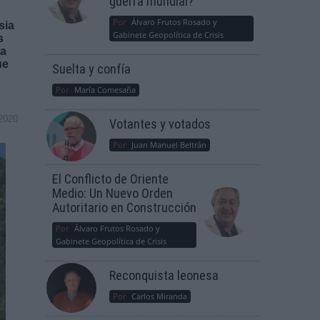
guerra mundial?
Por
Álvaro Frutos Rosado y
sia
Gabinete Geopolítica de Crisis
s
la
ue
Suelta y confía
Por
María Comesaña
2020
Votantes y votados
Por
Juan Manuel Beltrán
El Conflicto de Oriente
Medio: Un Nuevo Orden
Autoritario en Construcción
Por
Álvaro Frutos Rosado y
Gabinete Geopolítica de Crisis
Reconquista leonesa
Por
Carlos Miranda