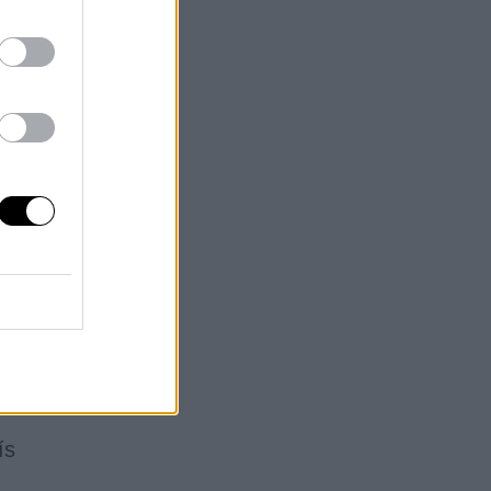
s
,
de
o
las
de
a.
oy
ís