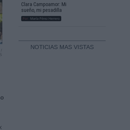
Clara Campoamor: Mi
sueño, mi pesadilla
Por
María Pérez Herrero
NOTICIAS MAS VISTAS
 /
S
so
x