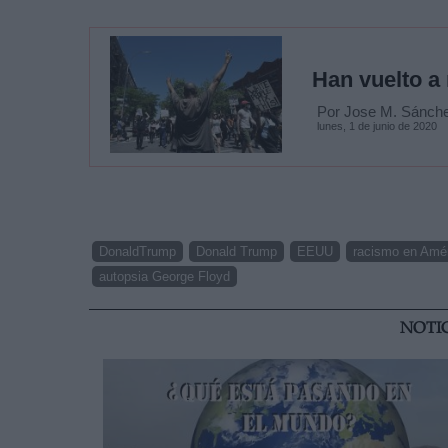
Han vuelto a
Por Jose M. Sánche
lunes, 1 de junio de 2020
DonaldTrump
Donald Trump
EEUU
racismo en Amé
autopsia George Floyd
NOTI