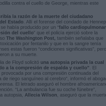
odilla contra el cuello de George, mientras este
ibía la razón de la muerte del ciudadano
 del Estado
. Allí el forense del condado de Hennep
 se había producido por un “
fallo cardiopulmonar
sión del cuello
” que el policía ejerció sobre la
eso
The Washington Post,
también señalaba que
oxicación por fentanilo y que en la sangre tenía
ses estas fueron “condiciones significativas”, per
yeron a su muerte.
ia de Floyd solicitó
una autopsia privada la cual
do a la compresión de espalda y cuello”
. El
ido provocada por una compresión continuada del
ta de riego sanguíneo al cerebro”, informó el abog
prensa. El letrado aseguró el hombre afroamerican
tención. “La ambulancia fue su coche fúnebre”,
da autopsia,
Allecia Wilson
, aseguró que la muert