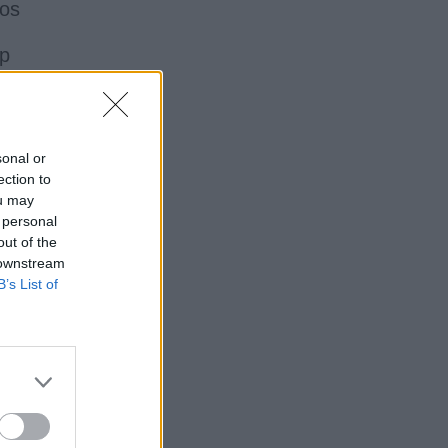
Los
mp
sonal or
ection to
ou may
 personal
out of the
 downstream
B’s List of
n
ue