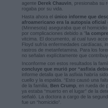
agente
Derek Chauvin
, presionaba su r
rogaba por su vida.
Hasta ahora el
único informe que descr
afroamericano era la autopsia oficial
(Minnesota) aseguraba que el homicidio
por complicaciones debido a "
la compre
vitcima. El documento, al cual tuvo acc
Floyd sufría enfermedades cardíacas, int
rastros de metanfetamina. Para los foren
no señalan explícitamente que contribu
Inconforme con estos resultados la famil
concluye que murió por “asfixia debi
informe detalla que la asfixia habría s
cuello y la espalda. “Esto causó una fal
de la familia,
Ben Crump
, en rueda de 
ya estaba “muerto en el lugar” de la de
señaló. La doctora a cargo de la segun
fue un “homicidio”.