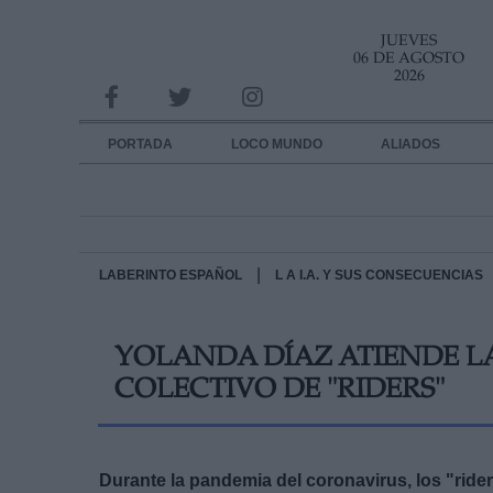
JUEVES
INFORMACION SOBRE LA PROTECCIÓN DE TUS DATOS
06 DE AGOSTO
2026
Responsable:
Finalidad:
PORTADA
LOCO MUNDO
ALIADOS
Datos tratados:
Legitimación:
Destinatarios:
|
LABERINTO ESPAÑOL
L A I.A. Y SUS CONSECUENCIAS
Derechos:
YOLANDA DÍAZ ATIENDE L
link
COLECTIVO DE "RIDERS"
Información adicional
link
Durante la pandemia del coronavirus, los "ride