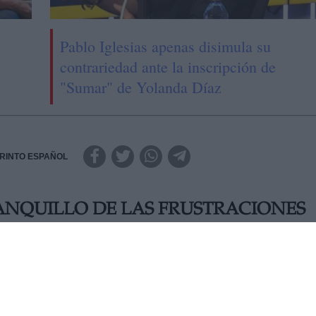
Pablo Iglesias apenas disimula su
contrariedad ante la inscripción de
"Sumar" de Yolanda Díaz
RINTO ESPAÑOL
BANQUILLO DE LAS FRUSTRACIONES
película San Francisco, situada en la bella ciudad
del oro, vivía su esplendor, cuando un terrible terremoto y u
la ciudad: miles de muertos, y cientos de miles de person
ó su vulnerabilidad. Nada de lo que parecía ya era. En la
 dolor y desesperación, empiezan a bajar la montaña entonan