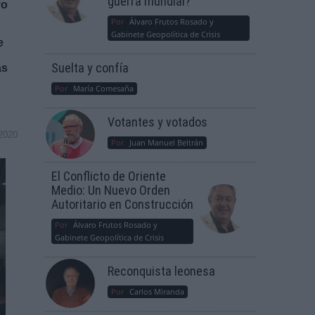
guerra mundial?
vo
Por
Álvaro Frutos Rosado y
Gabinete Geopolítica de Crisis
e
Suelta y confía
as
Por
María Comesaña
Votantes y votados
2020
Por
Juan Manuel Beltrán
El Conflicto de Oriente
Medio: Un Nuevo Orden
Autoritario en Construcción
Por
Álvaro Frutos Rosado y
Gabinete Geopolítica de Crisis
Reconquista leonesa
Por
Carlos Miranda