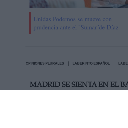
Unidas Podemos se mueve con
prudencia ante el `Sumar´de Díaz
|
|
OPINIONES PLURALES
LABERINTO ESPAÑOL
LABE
MADRID SE SIENTA EN EL 
Los muy amantes del cine clásico recordarán la 
norteamericana en abril de 1906. Tras la fiebre 
impresionante incendio prácticamente destruyó 
que perdieron su hogar. La gran ciudad demostr
última escena de la película, entre llantos de