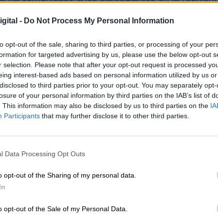
aís Vasco, Valencia, Asturias, Sevilla, Mallorca
parte del Ministerio de Trabajo y Economía Social, 
gital -
Do Not Process My Personal Information
imiento de
la laborabilidad de este colectivo
y q
de los Trabajadores.
to opt-out of the sale, sharing to third parties, or processing of your per
formation for targeted advertising by us, please use the below opt-out s
r selection. Please note that after your opt-out request is processed y
eing interest-based ads based on personal information utilized by us or
o se reúne con trabajadoras autónomas
disclosed to third parties prior to your opt-out. You may separately opt-
los problemas del teletrabajo
losure of your personal information by third parties on the IAB’s list of
. This information may also be disclosed by us to third parties on the
IA
Participants
that may further disclose it to other third parties.
l Data Processing Opt Outs
ado tres cuestiones. En primer lugar, que se
den 
ajadores
desde que empezaron a trabajar hasta
o opt-out of the Sharing of my personal data.
 de autónomo
pagadas. También que los
In
admitidos. Por último, han solicitado más recursos
s
más duras a las plataformas, evitando de esta
o opt-out of the Sale of my Personal Data.
rse la ley que no cumplirla.