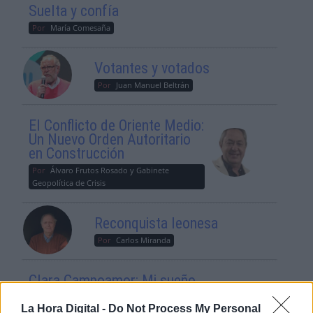
Suelta y confía
Por
María Comesaña
Votantes y votados
Por
Juan Manuel Beltrán
El Conflicto de Oriente Medio:
Un Nuevo Orden Autoritario
en Construcción
Por
Álvaro Frutos Rosado y Gabinete
Geopolítica de Crisis
Reconquista leonesa
Por
Carlos Miranda
Clara Campoamor: Mi sueño,
mi pesadilla
La Hora Digital -
Do Not Process My Personal
Por
María Pérez Herrero