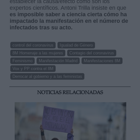
establecer la causa/efecto como son los
expertos científicos. Antoni Trilla insiste en que
es imposible saber a ciencia cierta cómo ha
impactado la manifestación en el número de
infectados tras su acto.
control del coronavirus
Igualad de Género
8M Homenaje a las mujeres
Contagio del coronavirus
Feminismo
Manifestación Madrid
Manifestaciones 8M
Vox y PP contra el 8M
Derrocar al gobierno y a las feministas
NOTICIAS RELACIONADAS