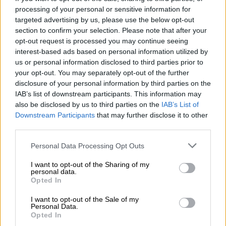
nuevo destino en la
Dirección del Centro
processing of your personal or sensitive information for
universitario de la Guardia Civil.
En el
targeted advertising by us, please use the below opt-out
comunicado han señalado que,
"mientras se
section to confirm your selection. Please note that after your
produce este nombramiento el general Santafé
opt-out request is processed you may continue seeing
estará encuadrado administrativamente en el
interest-based ads based on personal information utilized by
Ministerio del Interior, en una plaza acorde a su
us or personal information disclosed to third parties prior to
categoría".
your opt-out. You may separately opt-out of the further
disclosure of your personal information by third parties on the
Pos su parte, en la nota de cortesía, Marlaska
IAB’s list of downstream participants. This information may
agradece el
“excelente trabajo”
desempeñado
also be disclosed by us to third parties on the
IAB’s List of
por Santafé como Mando de Operaciones. En
Downstream Participants
that may further disclose it to other
sus intervenciones el ministro ha hecho lo
third parties.
mismo con el DAO y también ha halagado la
carrera profesional de Pérez de los Cobos.
Personal Data Processing Opt Outs
I want to opt-out of the Sharing of my
control del coronavirus
COVID19ESP
personal data.
Juzgados de Madrid
Europa Press
Justicia
8M
Opted In
Laurentino Ceña
DAO
Madrid
Guardia Civil
Policía
I want to opt-out of the Sale of my
Fuerzas de Seguridad del Estado
Fuerzas de Seguridad
Personal Data.
Opted In
Política
España
Ministerio de Defensa