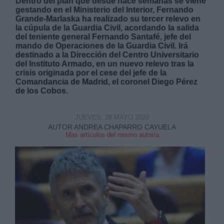
Dentro del plan que desde hace semanas se viene
gestando en el Ministerio del Interior, Fernando
Grande-Marlaska ha realizado su tercer relevo en
la cúpula de la Guardia Civil, acordando la salida
del teniente general Fernando Santafé, jefe del
mando de Operaciones de la Guardia Civil. Irá
destinado a la Dirección del Centro Universitario
del Instituto Armado, en un nuevo relevo tras la
Derechos:
crisis originada por el cese del jefe de la
Comandancia de Madrid, el coronel Diego Pérez
de los Cobos.
link
Información adicional
link
JUEVES, 28 MAYO 2020
AUTOR ANDREA CHAPARRO CAYUELA
Mas artículos del mismo autor/a