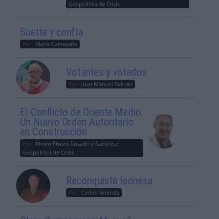
Geopolítica de Crisis
Suelta y confía
Por
María Comesaña
Votantes y votados
Por
Juan Manuel Beltrán
El Conflicto de Oriente Medio:
Un Nuevo Orden Autoritario
en Construcción
Por
Álvaro Frutos Rosado y Gabinete
Geopolítica de Crisis
Reconquista leonesa
Por
Carlos Miranda