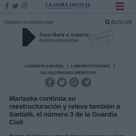
INFORMACION SOBRE LA
PROTECCIÓN DE TUS
BUSCAR
DOMINGO, 09 AGOSTO 2026
DATOS
Responsable:
Finalidad:
|
|
LABERINTO ESPAÑOL
LABERINTO ESPAÑOL
SALUD,CONSUMO, BIENESTAR
Datos tratados:
Marlaska continúa su
reestructuración y releva también a
Legitimación:
Santafé, el número 3 de la Guardia
Civil
Destinatarios: