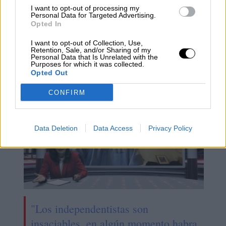
Margarita Robles
Fernando Grande Marlaska
I want to opt-out of processing my
Personal Data for Targeted Advertising.
Ministerio del Interior
teniente general
fernando sntafé
Opted In
mando de operaciones de la guardia civil
felix blazquez
perez de los cobos
8m contagios coronavirus
I want to opt-out of Collection, Use,
Retention, Sale, and/or Sharing of my
Personal Data that Is Unrelated with the
Purposes for which it was collected.
NOTICIAS RELACIONADAS
Opted Out
CONFIRM
Data Deletion
Data Access
Privacy Policy
"Los independentistas son
insaciables, en algún momento habra