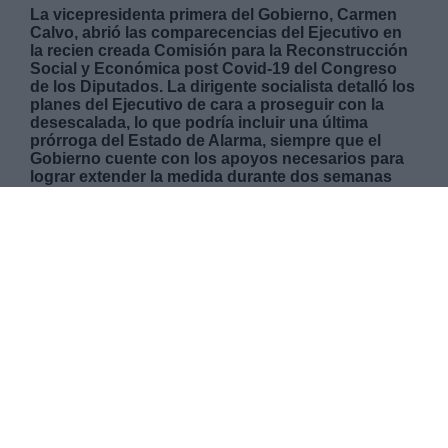
La vicepresidenta primera del Gobierno, Carmen
Calvo, abrió las comparecencias del Ejecutivo en
la recien creada Comisión para la Reconstrucción
Social y Económica post Covid-19 del Congreso
de los Diputados. La dirigente socialista detalló los
planes del Ejecutivo de cara a proseguir con la
desescalada, lo que podría incluir una última
prórroga del Estado de Alarma, siempre que el
Gobierno cuente con los apoyos necesarios para
lograr extender la medida durante dos semanas
más. Calvo apostó en su comparecencia por que
la comisión parlamentaria sirva para "
reconstruir,
para compartir, para debatir, pero, sobre todo, para
apostar por nuestro país"
. En los próximos días,
comparecerán en la comisión los responsables del
Ministerio de Sanidad, Trabajo, Igualdad y
Exteriores, además de los agentes sociales.
JUEVES, 28 MAYO 2020
AUTOR CARLOS LUCAS
Mas artículos del mismo autor/a