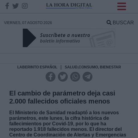
INFORMACION SOBRE LA
PROTECCIÓN DE TUS
BUSCAR
VIERNES, 07 AGOSTO 2026
DATOS
Responsable:
Finalidad:
|
LABERINTO ESPAÑOL
SALUD,CONSUMO, BIENESTAR
Datos tratados:
El cambio de parámetro deja casi
2.000 fallecidos oficiales menos
Legitimación:
El Ministerio de Sanidad readaptó a los nuevos
parámetros, este lunes, la cifra histórica de
fallecimientos por Covid-19, por lo que ha
Destinatarios:
reportado 1.918 fallecidos menos. El director del
Centro de Coordinación de Alertas y Emergencias