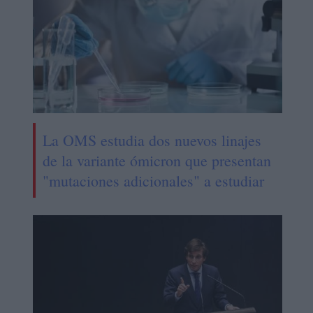
La OMS estudia dos nuevos linajes
de la variante ómicron que presentan
"mutaciones adicionales" a estudiar