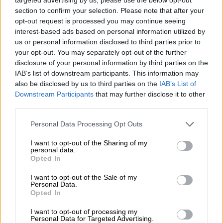
NOTICIAS MAS VISTAS
section to confirm your selection. Please note that after your
opt-out request is processed you may continue seeing
interest-based ads based on personal information utilized by
us or personal information disclosed to third parties prior to
your opt-out. You may separately opt-out of the further
|
LABERINTO ESPAÑOL
SALUD,CONSUMO, BIENESTAR
disclosure of your personal information by third parties on the
IAB’s list of downstream participants. This information may
also be disclosed by us to third parties on the
IAB’s List of
Downstream Participants
that may further disclose it to other
La Fase 1 da paso a aglomeraciones
third parties.
en terrazas, playas y parques,
aunque de forma minoritaria
Personal Data Processing Opt Outs
I want to opt-out of the Sharing of my
España ha pasado este 25 de mayo en todas las
personal data.
provincias a la fase1 y la fase 2 respectivamente,
Opted In
en cuanto a la desescalada o desconfinamiento.
La estampa de las calles, las terrazas, los parques
I want to opt-out of the Sale of my
Personal Data.
de múltiples ciudades españolas, dan una idea de
Opted In
la alegría con la que los españoles se han tomado
la libertad para salir -aunque con muchas
restricciones- a la calle y a encontrarse, en grupos
I want to opt-out of processing my
Personal Data for Targeted Advertising.
muy tasados con sus amigos y familiares. No