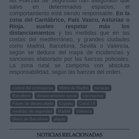
las Fuerzas de Seguridad han asegurado que
salvo en determnados espacios, el
comportamiento está siendo responsable.
En la
zona del Cantábrico, País Vasco, Asturias o
Rioja. suelen respetar más los
distanciamientos
y las medidas que en las
costas del mediterráneo, y grandes ciudades
como Madrid, Barcelona, Sevilla o Valencia,
según se deduce del mapa de incidencias y
sanciones elaborado por las fuerzas policiales.
La zona rural se comporta con absoluta
responsabilidad, según las fuerzas del orden.
control del coronavirus
Metro de Madrid
terrazas
Barcelona
distanciamiento social
coronavirus
Fases de desescalada
España
Covid 19
medidas de seguridad
Madrid
Valencia
Metro de Barcelona
playas
NOTICIAS RELACIONADAS