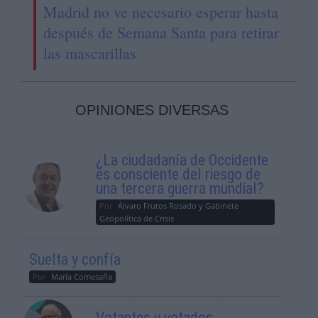
Madrid no ve necesario esperar hasta
después de Semana Santa para retirar
las mascarillas
OPINIONES DIVERSAS
¿La ciudadanía de Occidente
es consciente del riesgo de
una tercera guerra mundial?
Por
Álvaro Frutos Rosado y Gabinete
Geopolítica de Crisis
Suelta y confía
Por
María Comesaña
Votantes y votados