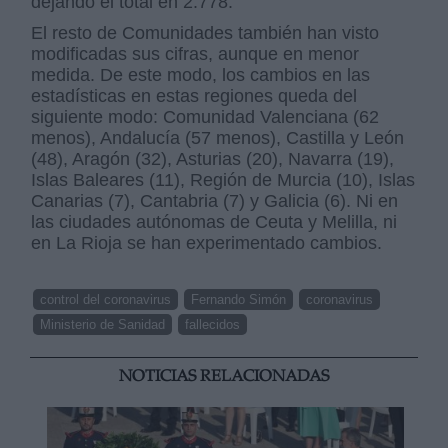
dejando el total en 2.778.
El resto de Comunidades también han visto
modificadas sus cifras, aunque en menor
medida. De este modo, los cambios en las
estadísticas en estas regiones queda del
siguiente modo: Comunidad Valenciana (62
menos), Andalucía (57 menos), Castilla y León
(48), Aragón (32), Asturias (20), Navarra (19),
Islas Baleares (11), Región de Murcia (10), Islas
Canarias (7), Cantabria (7) y Galicia (6). Ni en
las ciudades autónomas de Ceuta y Melilla, ni
en La Rioja se han experimentado cambios.
control del coronavirus
Fernando Simón
coronavirus
Ministerio de Sanidad
fallecidos
NOTICIAS RELACIONADAS