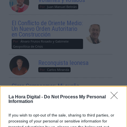
Por
Juan Manuel Beltrán
El Conflicto de Oriente Medio:
Un Nuevo Orden Autoritario
en Construcción
Por
Álvaro Frutos Rosado y Gabinete
Geopolítica de Crisis
Reconquista leonesa
Por
Carlos Miranda
Clara Campoamor: Mi sueño,
mi pesadilla
La Hora Digital -
Do Not Process My Personal
Por
María Pérez Herrero
Information
If you wish to opt-out of the sale, sharing to third parties, or
processing of your personal or sensitive information for
targeted advertising by us, please use the below opt-out