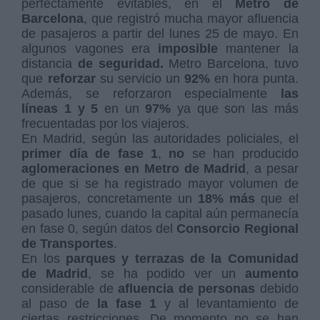
perfectamente evitables, en el
Metro de
Barcelona
, que registró mucha mayor afluencia
de pasajeros a partir del lunes 25 de mayo. En
algunos vagones era
imposible
mantener la
distancia
de seguridad.
Metro Barcelona, tuvo
que
reforzar
su servicio un
92%
en hora punta.
Además, se reforzaron especialmente
las
líneas 1 y 5
en un
97%
ya que son las más
frecuentadas por los viajeros.
En Madrid, según las autoridades policiales, el
primer día de fase 1
,
no
se han producido
aglomeraciones en Metro de Madrid
, a pesar
de que si se ha registrado mayor volumen de
pasajeros, concretamente un
18% más
que el
pasado lunes, cuando la capital aún permanecía
en fase 0, según datos del
Consorcio Regional
de Transportes
.
En los
parques y terrazas de la Comunidad
de Madrid
, se ha podido ver un
aumento
considerable de
afluencia de personas
debido
al paso de
la fase 1
y al levantamiento de
ciertas restricciones. De momento no se han