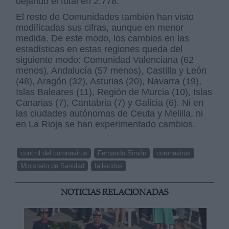
dejando el total en 2.778.
El resto de Comunidades también han visto
modificadas sus cifras, aunque en menor
medida. De este modo, los cambios en las
estadísticas en estas regiones queda del
siguiente modo: Comunidad Valenciana (62
menos), Andalucía (57 menos), Castilla y León
(48), Aragón (32), Asturias (20), Navarra (19),
Islas Baleares (11), Región de Murcia (10), Islas
Canarias (7), Cantabria (7) y Galicia (6). Ni en
las ciudades autónomas de Ceuta y Melilla, ni
en La Rioja se han experimentado cambios.
control del coronavirus
Fernando Simón
coronavirus
Ministerio de Sanidad
fallecidos
NOTICIAS RELACIONADAS