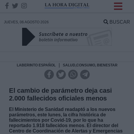
INFORMACION SOBRE LA
PROTECCIÓN DE TUS
BUSCAR
JUEVES, 06 AGOSTO 2026
DATOS
Responsable:
Finalidad:
|
LABERINTO ESPAÑOL
SALUD,CONSUMO, BIENESTAR
Datos tratados:
El cambio de parámetro deja casi
2.000 fallecidos oficiales menos
Legitimación:
El Ministerio de Sanidad readaptó a los nuevos
parámetros, este lunes, la cifra histórica de
fallecimientos por Covid-19, por lo que ha
Destinatarios:
reportado 1.918 fallecidos menos. El director del
Centro de Coordinación de Alertas y Emergencias