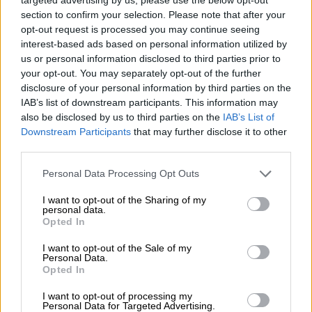
NOTICIAS MAS VISTAS
section to confirm your selection. Please note that after your
opt-out request is processed you may continue seeing
interest-based ads based on personal information utilized by
us or personal information disclosed to third parties prior to
your opt-out. You may separately opt-out of the further
|
LABERINTO ESPAÑOL
SALUD,CONSUMO, BIENESTAR
disclosure of your personal information by third parties on the
IAB’s list of downstream participants. This information may
also be disclosed by us to third parties on the
IAB’s List of
Downstream Participants
that may further disclose it to other
La Fase 1 da paso a aglomeraciones
third parties.
en terrazas, playas y parques,
aunque de forma minoritaria
Personal Data Processing Opt Outs
I want to opt-out of the Sharing of my
España ha pasado este 25 de mayo en todas las
personal data.
provincias a la fase1 y la fase 2 respectivamente,
Opted In
en cuanto a la desescalada o desconfinamiento.
La estampa de las calles, las terrazas, los parques
I want to opt-out of the Sale of my
Personal Data.
de múltiples ciudades españolas, dan una idea de
Opted In
la alegría con la que los españoles se han tomado
la libertad para salir -aunque con muchas
restricciones- a la calle y a encontrarse, en grupos
I want to opt-out of processing my
Personal Data for Targeted Advertising.
muy tasados con sus amigos y familiares. No