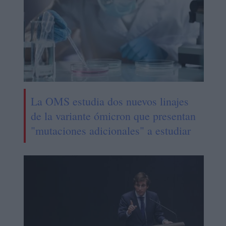
La OMS estudia dos nuevos linajes
de la variante ómicron que presentan
"mutaciones adicionales" a estudiar