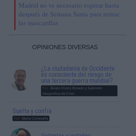
Madrid no ve necesario esperar hasta
después de Semana Santa para retirar
las mascarillas
OPINIONES DIVERSAS
¿La ciudadanía de Occidente
es consciente del riesgo de
una tercera guerra mundial?
Por
Álvaro Frutos Rosado y Gabinete
Geopolítica de Crisis
Suelta y confía
Por
María Comesaña
Votantes y votados