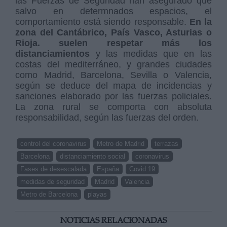
las Fuerzas de Seguridad han asegurado que
salvo en determnados espacios, el
comportamiento está siendo responsable.
En la
zona del Cantábrico, País Vasco, Asturias o
Rioja. suelen respetar más los
distanciamientos
y las medidas que en las
costas del mediterráneo, y grandes ciudades
como Madrid, Barcelona, Sevilla o Valencia,
según se deduce del mapa de incidencias y
sanciones elaborado por las fuerzas policiales.
La zona rural se comporta con absoluta
responsabilidad, según las fuerzas del orden.
control del coronavirus
Metro de Madrid
terrazas
Barcelona
distanciamiento social
coronavirus
Fases de desescalada
España
Covid 19
medidas de seguridad
Madrid
Valencia
Metro de Barcelona
playas
NOTICIAS RELACIONADAS