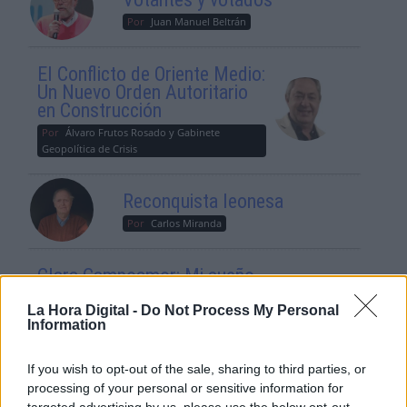
Por
Juan Manuel Beltrán
El Conflicto de Oriente Medio:
Un Nuevo Orden Autoritario
en Construcción
Por
Álvaro Frutos Rosado y Gabinete
Geopolítica de Crisis
Reconquista leonesa
Por
Carlos Miranda
Clara Campoamor: Mi sueño,
mi pesadilla
La Hora Digital -
Do Not Process My Personal
Por
María Pérez Herrero
Information
If you wish to opt-out of the sale, sharing to third parties, or
processing of your personal or sensitive information for
targeted advertising by us, please use the below opt-out