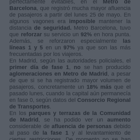
perfectamente evitables, en el
Metro de
Barcelona
, que registró mucha mayor afluencia
de pasajeros a partir del lunes 25 de mayo. En
algunos vagones era
imposible
mantener la
distancia
de seguridad.
Metro Barcelona, tuvo
que
reforzar
su servicio un
92%
en hora punta.
Además, se reforzaron especialmente
las
líneas 1 y 5
en un
97%
ya que son las más
frecuentadas por los viajeros.
En Madrid, según las autoridades policiales, el
primer día de fase 1
,
no
se han producido
aglomeraciones en Metro de Madrid
, a pesar
de que si se ha registrado mayor volumen de
pasajeros, concretamente un
18% más
que el
pasado lunes, cuando la capital aún permanecía
en fase 0, según datos del
Consorcio Regional
de Transportes
.
En los
parques y terrazas de la Comunidad
de Madrid
, se ha podido ver un
aumento
considerable de
afluencia de personas
debido
al paso de
la fase 1
y al levantamiento de
ciertas restricciones. De momento no se han