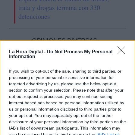
trata y drogas termina con 330
detenciones
OPINIONES DIVERSAS
La Hora Digital -
Do Not Process My Personal
Information
¿La ciudadanía de Occidente
es consciente del riesgo de
If you wish to opt-out of the sale, sharing to third parties, or
una tercera guerra mundial?
processing of your personal or sensitive information for
Por
Álvaro Frutos Rosado y Gabinete
targeted advertising by us, please use the below opt-out
Geopolítica de Crisis
section to confirm your selection. Please note that after your
opt-out request is processed you may continue seeing
Suelta y confía
interest-based ads based on personal information utilized by
us or personal information disclosed to third parties prior to
Por
María Comesaña
your opt-out. You may separately opt-out of the further
disclosure of your personal information by third parties on the
Votantes y votados
IAB’s list of downstream participants. This information may
also be disclosed by us to third parties on the
IAB’s List of