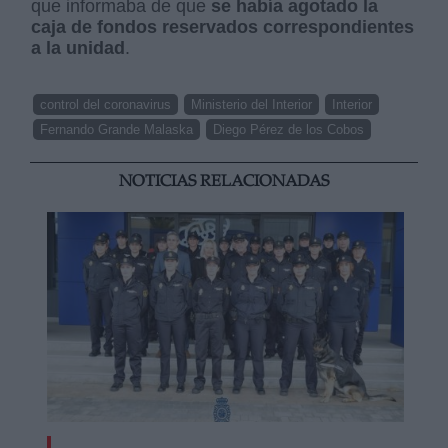
que informaba de que
se había agotado la
caja de fondos reservados correspondientes
a la unidad
.
control del coronavirus
Ministerio del Interior
Interior
Fernando Grande Malaska
Diego Pérez de los Cobos
NOTICIAS RELACIONADAS