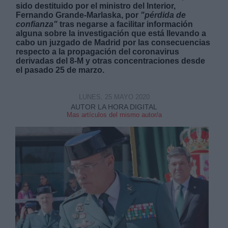
sido destituido por el ministro del Interior,
Fernando Grande-Marlaska, por
"pérdida de
confianza"
tras negarse a facilitar información
alguna sobre la investigación que está llevando a
cabo un juzgado de Madrid por las consecuencias
respecto a la propagación del coronavirus
derivadas del 8-M y otras concentraciones desde
Derechos:
el pasado 25 de marzo.
link
LUNES, 25 MAYO 2020
AUTOR LA HORA DIGITAL
Información adicional
Mas artículos del mismo autor/a
link