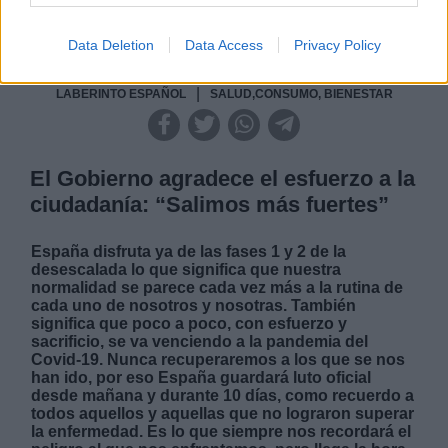
Data Deletion
Data Access
Privacy Policy
|
LABERINTO ESPAÑOL
SALUD,CONSUMO, BIENESTAR
El Gobierno agradece el esfuerzo a la
ciudadanía: “Salimos más fuertes”
España disfruta ya de las fases 1 y 2 de la
desescalada lo que significa que nuestra
normalidad se parece cada vez más a la rutina de
cada uno de nosotros y nosotras. También
significa que poco a poco, con esfuerzo y
sacrificio, se va venciendo a la pandemia del
Covid-19. Nunca recuperaremos a los que se nos
han ido, por eso España guardará luto oficial
desde mañana y durante 10 días, como recuerdo a
todos aquellos y aquellas que no lograron superar
la enfermedad. Es lo que siempre nos recordará el