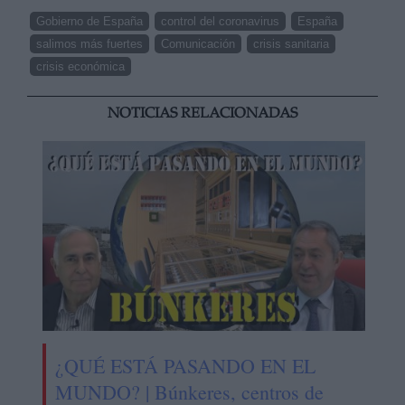
Gobierno de España
control del coronavirus
España
salimos más fuertes
Comunicación
crisis sanitaria
crisis económica
NOTICIAS RELACIONADAS
¿QUÉ ESTÁ PASANDO EN EL
MUNDO? | Búnkeres, centros de