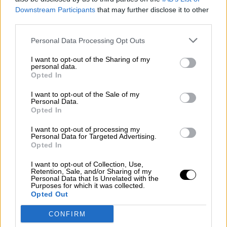
Por
Juan Manuel Beltrán
Downstream Participants
that may further disclose it to other
third parties.
El Conflicto de Oriente Medio:
Un Nuevo Orden Autoritario
Personal Data Processing Opt Outs
en Construcción
I want to opt-out of the Sharing of my
Por
Álvaro Frutos Rosado y Gabinete
personal data.
Geopolítica de Crisis
Opted In
I want to opt-out of the Sale of my
Reconquista leonesa
Personal Data.
Opted In
Por
Carlos Miranda
I want to opt-out of processing my
Personal Data for Targeted Advertising.
Clara Campoamor: Mi sueño,
Opted In
mi pesadilla
I want to opt-out of Collection, Use,
Por
María Pérez Herrero
Retention, Sale, and/or Sharing of my
Personal Data that Is Unrelated with the
Purposes for which it was collected.
Opted Out
CONFIRM
NOTICIAS MAS VISTAS