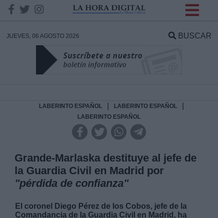
INFORMACION SOBRE LA
PROTECCIÓN DE TUS
BUSCAR
JUEVES, 06 AGOSTO 2026
DATOS
Responsable:
Finalidad:
|
|
LABERINTO ESPAÑOL
LABERINTO ESPAÑOL
LABERINTO ESPAÑOL
Datos tratados:
Grande-Marlaska destituye al jefe de
la Guardia Civil en Madrid por
Legitimación:
"pérdida de confianza"
Destinatarios:
El coronel Diego Pérez de los Cobos, jefe de la
Comandancia de la Guardia Civil en Madrid, ha