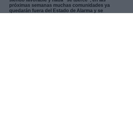
próximas semanas muchas comunidades ya
quedarán fuera del Estado de Alarma y se
eliminarán todas las restricciones y limitaciones a
la movilidad.
LUNES, 25 MAYO 2020
AUTOR FACUNDO CAÍN SAGÁRNAGA GILES
Mas artículos del mismo autor/a