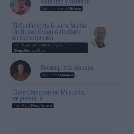
Votantes y votados
Por
Juan Manuel Beltrán
El Conflicto de Oriente Medio:
Un Nuevo Orden Autoritario
en Construcción
Por
Álvaro Frutos Rosado y Gabinete
Geopolítica de Crisis
Reconquista leonesa
Por
Carlos Miranda
Clara Campoamor: Mi sueño,
mi pesadilla
Por
María Pérez Herrero