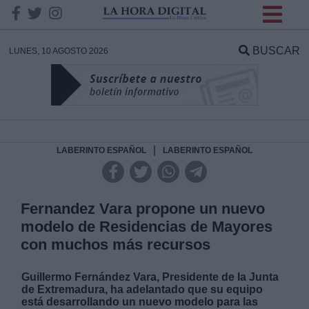
INFORMACION SOBRE LA
PROTECCIÓN DE TUS
BUSCAR
LUNES, 10 AGOSTO 2026
DATOS
Responsable:
Finalidad:
|
LABERINTO ESPAÑOL
LABERINTO ESPAÑOL
Datos tratados:
Fernandez Vara propone un nuevo
modelo de Residencias de Mayores
con muchos más recursos
Legitimación:
Guillermo Fernández Vara, Presidente de la Junta
Destinatarios:
de Extremadura, ha adelantado que su equipo
está desarrollando un nuevo modelo para las