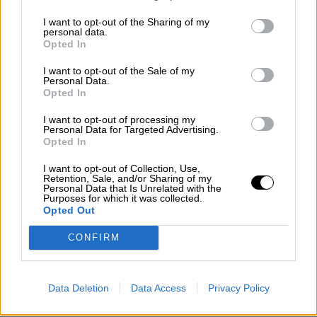
I want to opt-out of the Sharing of my
personal data.
Opted In
I want to opt-out of the Sale of my
Personal Data.
Opted In
Esperamos que Pedro Sánchez
I want to opt-out of processing my
recupere el sentido de sus palabras
Personal Data for Targeted Advertising.
Opted In
I want to opt-out of Collection, Use,
Retention, Sale, and/or Sharing of my
Personal Data that Is Unrelated with the
Purposes for which it was collected.
Opted Out
CONFIRM
Data Deletion
Data Access
Privacy Policy