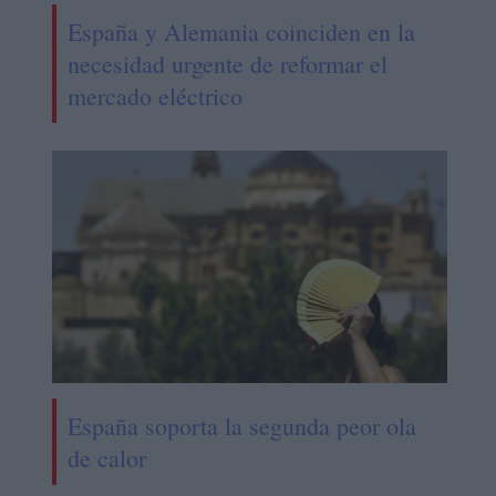
España y Alemania coinciden en la
necesidad urgente de reformar el
mercado eléctrico
España soporta la segunda peor ola
de calor