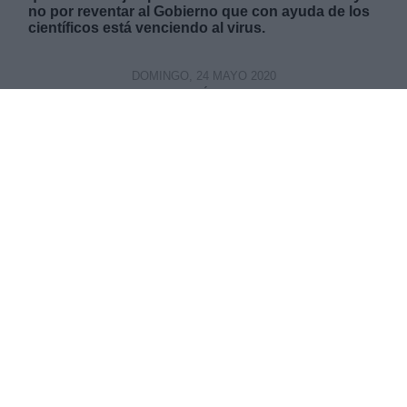
no por reventar al Gobierno que con ayuda de los
científicos está venciendo al virus.
DOMINGO, 24 MAYO 2020
AUTOR MATÍAS ALONSO
Mas artículos del mismo autor/a
La rebelión ultra de las cacerolas