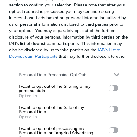
deportivas
section to confirm your selection. Please note that after your
opt-out request is processed you may continue seeing
En el caso de los
chiringuitos de playa
interest-based ads based on personal information utilized by
deberán seguir estrictamente los protocolos
us or personal information disclosed to third parties prior to
establecidos para el sector de la hostelería
.
your opt-out. You may separately opt-out of the further
Se deberán ventilar, limpiar y desinfectar los
disclosure of your personal information by third parties on the
espacios que sean cerrados como los
puestos
IAB’s list of downstream participants. This information may
de la Cruz Roja de salvamento marítimo, los
also be disclosed by us to third parties on the
IAB’s List of
vestuarios y los servicios.
Downstream Participants
that may further disclose it to other
Las
instalaciones deportivas y parques de
third parties.
columpios infantiles
, se tendrán que
limpiar y
desinfectar a diario en la previa apertura de
Personal Data Processing Opt Outs
la playa;
no pudiendo utilizar estas
instalaciones hasta que se abra la zona de
I want to opt-out of the Sharing of my
personal data.
baño.
Opted In
Cada playa deberá contar con un
protocolo de
I want to opt-out of the Sale of my
limpieza y desinfección de las instalaciones
Personal Data.
mobiliarias.
Con estas medidas también
Opted In
cuentan los
municipios costeros
, que su labor
es garantizar la seguridad en las playas, y se
I want to opt-out of processing my
Personal Data for Targeted Advertising.
adelantaron a que Sanidad publicara sus