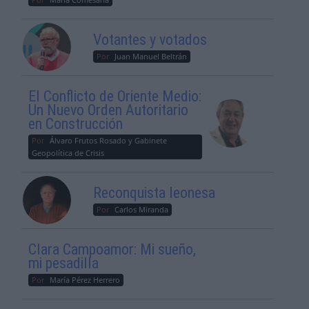
Votantes y votados
Por
Juan Manuel Beltrán
El Conflicto de Oriente Medio:
Un Nuevo Orden Autoritario
en Construcción
Por
Álvaro Frutos Rosado y Gabinete
Geopolítica de Crisis
Reconquista leonesa
Por
Carlos Miranda
Clara Campoamor: Mi sueño,
mi pesadilla
Por
María Pérez Herrero