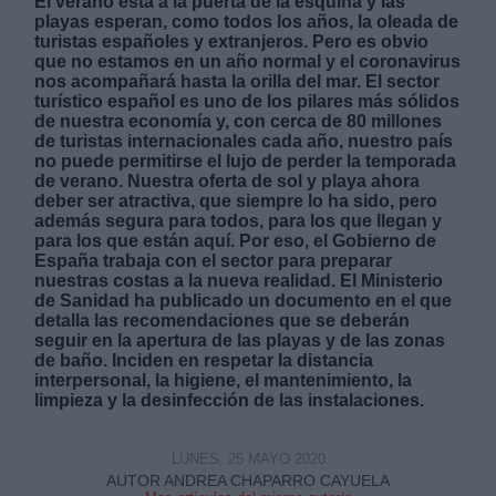
El verano está a la puerta de la esquina y las
playas esperan, como todos los años, la oleada de
turistas españoles y extranjeros. Pero es obvio
que no estamos en un año normal y el coronavirus
nos acompañará hasta la orilla del mar. El sector
turístico español es uno de los pilares más sólidos
de nuestra economía y, con cerca de 80 millones
de turistas internacionales cada año, nuestro país
Derechos:
no puede permitirse el lujo de perder la temporada
de verano. Nuestra oferta de sol y playa ahora
deber ser atractiva, que siempre lo ha sido, pero
link
además segura para todos, para los que llegan y
Información adicional
para los que están aquí. Por eso, el Gobierno de
link
España trabaja con el sector para preparar
nuestras costas a la nueva realidad. El Ministerio
de Sanidad ha publicado un documento en el que
detalla las recomendaciones que se deberán
seguir en la apertura de las playas y de las zonas
de baño. Inciden en respetar la distancia
interpersonal, la higiene, el mantenimiento, la
limpieza y la desinfección de las instalaciones.
LUNES, 25 MAYO 2020
AUTOR ANDREA CHAPARRO CAYUELA