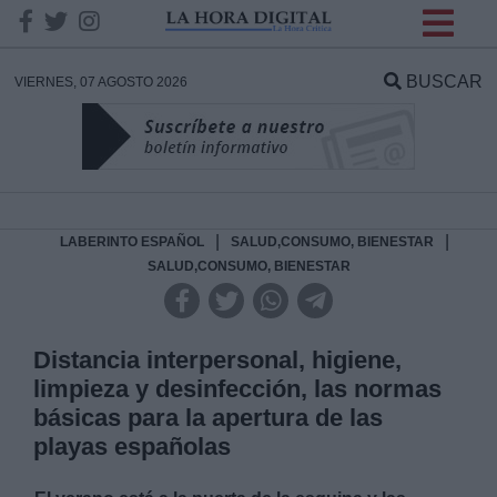
INFORMACION SOBRE LA
PROTECCIÓN DE TUS
BUSCAR
VIERNES, 07 AGOSTO 2026
DATOS
Responsable:
Finalidad:
|
|
LABERINTO ESPAÑOL
SALUD,CONSUMO, BIENESTAR
SALUD,CONSUMO, BIENESTAR
Datos tratados:
Distancia interpersonal, higiene,
limpieza y desinfección, las normas
Legitimación:
básicas para la apertura de las
playas españolas
Destinatarios: