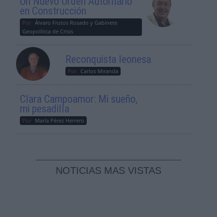
Un Nuevo Orden Autoritario
en Construcción
Por
Álvaro Frutos Rosado y Gabinete
Geopolítica de Crisis
Reconquista leonesa
Por
Carlos Miranda
Clara Campoamor: Mi sueño,
mi pesadilla
Por
María Pérez Herrero
NOTICIAS MAS VISTAS