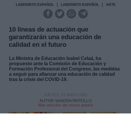
|
|
LABERINTO ESPAÑOL
LABERINTO ESPAÑOL
ARTE
10 líneas de actuación que
garantizarán una educación de
calidad en el futuro
La Ministra de Educación Isabel Celaá, ha
propuesto ante la Comisión de Educación y
Formación Profesional del Congreso, las medidas
a seguir para afianzar una educación de calidad
tras la crisis del COVID-19.
JUEVES, 21 MAYO 2020
AUTOR SANDRA REPOLLO
Mas artículos del mismo autor/a