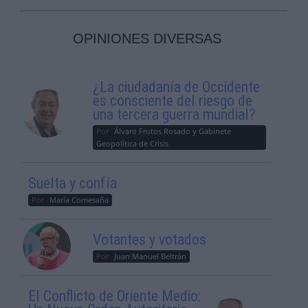
OPINIONES DIVERSAS
¿La ciudadanía de Occidente
es consciente del riesgo de
una tercera guerra mundial?
Por
Álvaro Frutos Rosado y Gabinete
Geopolítica de Crisis
Suelta y confía
Por
María Comesaña
Votantes y votados
Por
Juan Manuel Beltrán
El Conflicto de Oriente Medio: