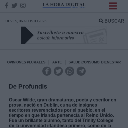
INFORMACION SOBRE LA
PROTECCIÓN DE TUS
BUSCAR
JUEVES, 06 AGOSTO 2026
DATOS
Responsable:
Finalidad:
|
|
OPINIONES PLURALES
ARTE
SALUD,CONSUMO, BIENESTAR
Datos tratados:
De Profundis
Oscar Wilde, gran dramaturgo, poeta y escritor en
Legitimación:
prosa, nació en Dublín, cuna de insignes
escritores reverenciados por el pueblo, en el
tiempo en que Irlanda pertenecía al Reino Unido.
Destinatarios:
Fue un brillante alumno, tanto del Trinity College
de la universidad irlandesa primero, como de la