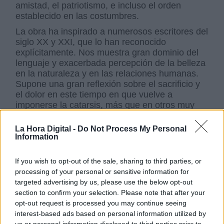
amistad, el patriotismo, e incluso el orden
establecido en las costumbres.
La obra ha inspirado a numerosos escritores del
siglo XX y XXI, que lo han reconocido
explícitamente. Nos muestra gran dominio del
lenguaje y exacerbada percepción de la belleza
en la naturaleza y en las relaciones humanas.
Supone una gran reflexión sobre el sacrificio y
el dolor en este tiempo en que vuelve a
imponerse la catarsis, más que en otros muy
recientes, donde la despreocupación y el
consumismo han sido la costumbre.
La Hora Digital -
Do Not Process My Personal
Information
Merece la pena leerlo.
Cuídate mucho.
If you wish to opt-out of the sale, sharing to third parties, or
processing of your personal or sensitive information for
targeted advertising by us, please use the below opt-out
Oscar Wilde
Libros
Literatura
Cultura
section to confirm your selection. Please note that after your
opt-out request is processed you may continue seeing
NOTICIAS RELACIONADAS
interest-based ads based on personal information utilized by
us or personal information disclosed to third parties prior to