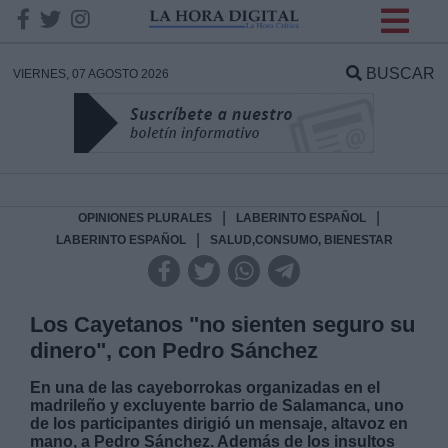
INFORMACION SOBRE LA
PROTECCIÓN DE TUS
BUSCAR
VIERNES, 07 AGOSTO 2026
DATOS
Responsable:
Finalidad:
|
|
OPINIONES PLURALES
LABERINTO ESPAÑOL
|
LABERINTO ESPAÑOL
SALUD,CONSUMO, BIENESTAR
Datos tratados:
Los Cayetanos "no sienten seguro su
dinero", con Pedro Sánchez
Legitimación:
En una de las cayeborrokas organizadas en el
madrileño y excluyente barrio de Salamanca, uno
Destinatarios:
de los participantes dirigió un mensaje, altavoz en
mano, a Pedro Sánchez. Además de los insultos