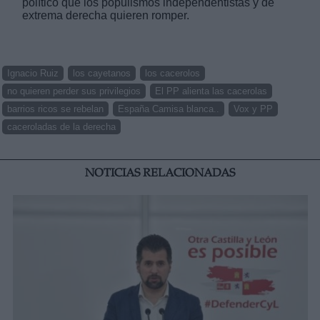
político que los populismos independentistas y de
extrema derecha quieren romper.
Ignacio Ruiz
los cayetanos
los cacerolos
no quieren perder sus privilegios
El PP alienta las cacerolas
barrios ricos se rebelan
España Camisa blanca..
Vox y PP
caceroladas de la derecha
NOTICIAS RELACIONADAS