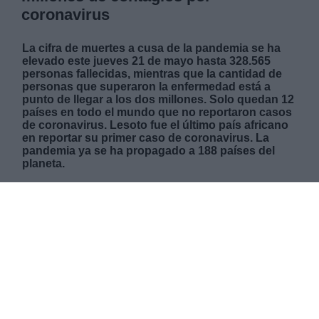
coronavirus
La cifra de muertes a cusa de la pandemia se ha
elevado este jueves 21 de mayo hasta 328.565
personas fallecidas, mientras que la cantidad de
personas que superaron la enfermedad está a
punto de llegar a los dos millones. Solo quedan 12
países en todo el mundo que no reportaron casos
de coronavirus. Lesoto fue el último país africano
en reportar su primer caso de coronavirus. La
pandemia ya se ha propagado a 188 países del
planeta.
JUEVES, 21 MAYO 2020
AUTOR FACUNDO CAÍN SAGÁRNAGA GILES
Mas artículos del mismo autor/a