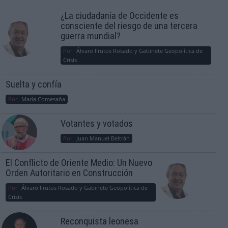
¿La ciudadanía de Occidente es
consciente del riesgo de una tercera
guerra mundial?
Por
Álvaro Frutos Rosado y Gabinete Geopolítica de
Crisis
Suelta y confía
Por
María Comesaña
Votantes y votados
Por
Juan Manuel Beltrán
El Conflicto de Oriente Medio: Un Nuevo
Orden Autoritario en Construcción
Por
Álvaro Frutos Rosado y Gabinete Geopolítica de
Crisis
Reconquista leonesa