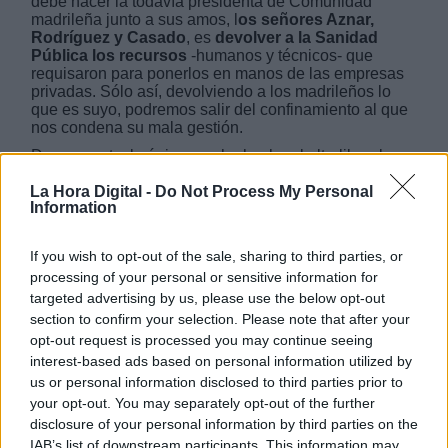
debe hacer la todavía presidenta de Comunidad
madrileña junto a sus amos, l
os señores Aznar,
Rodríguez y Casado
, es
devolver a la Sanidad
Pública los recursos
-humanos y técnicos- que
requisaron para ponerlos en manos de las empresas
privadas. Sólo así, devolviendo a los madrileños lo
que es suyo, podremos salir del confinamiento al que
nos condena su mala gestión.
De momento, lo único que ha hecho el ultraliberal
Partido Popular es
meter los dineros en los
La Hora Digital -
Do Not Process My Personal
bolsillos de los propietarios
de grandes fortunas con
Information
la mano derecha y pedir con la izquierda dinero al
Gobierno que ha convertido al Estado en una
dictadura constitucional. Y el primer paso no es apelar
If you wish to opt-out of the sale, sharing to third parties, or
al victimismo, sino acordar con el resto de las
processing of your personal or sensitive information for
Autonomías una política fiscal igualitaria en todo el
targeted advertising by us, please use the below opt-out
territorio, gobierne quien gobierne
section to confirm your selection. Please note that after your
Ahora que
Francia y Alemania han acordado poner
opt-out request is processed you may continue seeing
en marcha las propuestas de España
para los
interest-based ads based on personal information utilized by
países del Sur y plantear al resto de la Unión un
acuerdo para
utilizar 500.000 millones de euros en
us or personal information disclosed to third parties prior to
la reconstrucción de Europa
. Ahora que, por fin, los
your opt-out. You may separately opt-out of the further
27 países pueden ir de la mano, en una esquina del
disclosure of your personal information by third parties on the
Sur, vecina de la ejemplar Portugal, en esta querida
IAB’s list of downstream participants. This information may