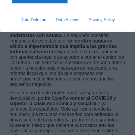
misma necesidad de respetar el axioma democrático
de que
todos los españoles somos iguales
, aplicar
el mismo rigor fiscal a los Reyes, tanto a los que están
caducados como a los que siguen en vigor. Los
Data Deletion
Data Access
Privacy Policy
españoles no tenemos por qué pagar las operaciones
estéticas de Letizia Ortiz Rocasolano o
los acosos
pederastas con sotana
. La segunda cuestión
innegociable es establecer un
cordón sanitario
sólido e impenetrable que impida a las grandes
fortunas saltarse la Ley
en base a trucos jurídicos
con apariencia legal que ayudan a burlar el control de
Hacienda. Los beneficios obtenidos en España deben
revertir a nuestro país y para eso es necesaria una
reforma fiscal que impida que empresas con
beneficios multibillonarios coticen menos que los
pequeños negocios.
Solo con un debate profesional, transparente y
democrático, podrá España
vencer al COVID19 y
superar la crisis económica y social
que ya
sufrimos los españoles. Solo así, conociendo la
realidad y los recursos necesarios para enfrentar la
devastación de la pandemia, podrán los españoles
superar el miedo que deforma sus rostros tras las
mascarillas y recuperar su confianza en un sistema