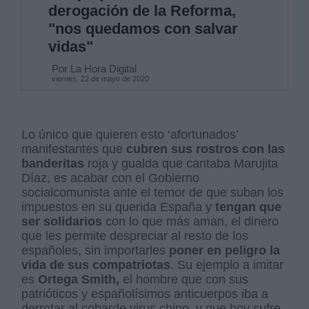
derogación de la Reforma,
"nos quedamos con salvar
vidas"
Por La Hora Digital
viernes, 22 de mayo de 2020
Lo único que quieren esto ‘afortunados’
manifestantes que
cubren sus rostros con las
banderitas
roja y gualda que cantaba Marujita
Díaz, es acabar con el Gobierno
socialcomunista ante el temor de que suban los
impuestos en su querida España y
tengan que
ser solidarios
con lo que más aman, el dinero
que les permite despreciar al resto de los
españoles, sin importarles
poner en peligro la
vida de sus compatriotas
. Su ejemplo a imitar
es
Ortega Smith,
el hombre que con sus
patrióticos y españolísimos anticuerpos iba a
derrotar al cobarde virus chino, y que hoy sufre