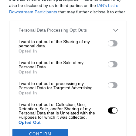
España,
esta España nuestra que cantaba Cecilia
,
also be disclosed by us to third parties on the
IAB’s List of
los independentistas y los ultraderechistas
Downstream Participants
that may further disclose it to other
ultraliberales la quieren romper para defender los
intereses económicos de una
minoría aristocrática
third parties.
que no quiere perder los privilegios
que les
otorgara el virrey.
Personal Data Processing Opt Outs
Puede y deben debatirse los umbrales a partir de los
I want to opt-out of the Sharing of my
cuales debe ejecutarse ese impuesto progresivo que
personal data.
negocian Pablo Iglesias y Pedro Sánchez en el seno
Opted In
del Gobierno. Tal vez la propuesta del líder de Unidas
Podemos haya situado ese umbral muy bajo, un
I want to opt-out of the Sale of my
millón de euros no puede considerarse gran fortuna, y
Personal Data.
subirlo a una cantidad más acorde con los conceptos
Opted In
que maneja el vicepresidente segundo, al tiempo que
se eleva el tipo impositivo tanto para los niveles
I want to opt-out of processing my
mínimos como para los tramos más altos. Esta es una
Personal Data for Targeted Advertising.
cuestión a dilucidar y consensuar por los expertos de
Opted In
todos los partidos.
I want to opt-out of Collection, Use,
Pero hay dos cuestiones que deben quedar claras y
Retention, Sale, and/or Sharing of my
bien definidas.
Terminar con los privilegios de la
Personal Data that Is Unrelated with the
Iglesia Católica
, que presume de haber obtenido una
Purposes for which it was collected.
Opted Out
recaudación récord con la X marcada en su casilla del
IRPF. Para ello habrá que justipreciar su Patrimonio,
incluidos los valores muebles e inmuebles. Con la
CONFIRM