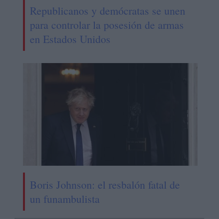
Republicanos y demócratas se unen
para controlar la posesión de armas
en Estados Unidos
Boris Johnson: el resbalón fatal de
un funambulista