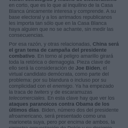
en corto, que es lo que al inquilino de la Casa
Blanca únicamente interesa y comprende. A su
base electoral y a los arrimados republicanos
les importa tan sólo que en la Casa Blanca
haya alguien que no se achante, sin medir las
consecuencias.
Por esa razón, y otras relacionadas,
China será
el gran tema de campaña del presidente
combativo
. En torno al peligro amarillo girará
toda la retórica o demagogia. Pieza clave de
ello será la consideración de
Joe Biden
, el
virtual candidato demócrata, como parte del
problema: por su blandura o incluso por su
complicidad con el
enemigo
. Ya ha empezado
la traca de
twiters
y de escaramuzas
telecomerciales.
En esta clave hay que ver los
ataques paranoicos contra Obama de los
últimos días
. Biden, número dos del presidente
afroamericano, será presentado como una
marioneta suya, pero por encima de ambos, la
siniestra orquestación de Pekín y su designio