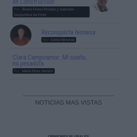
en Construcción
Por
Álvaro Frutos Rosado y Gabinete
Geopolítica de Crisis
Reconquista leonesa
Por
Carlos Miranda
Clara Campoamor: Mi sueño,
mi pesadilla
Por
María Pérez Herrero
NOTICIAS MAS VISTAS
OPINIONES PLURALES