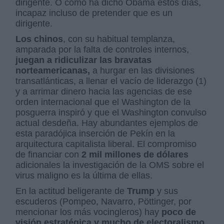
dirigente. O como ha dicho Obama estos días,
incapaz incluso de pretender que es un
dirigente.
Los chinos
, con su habitual templanza,
amparada por la falta de controles internos,
juegan a ridiculizar las bravatas
norteamericanas,
a hurgar en las divisiones
transatlánticas, a llenar el vacío de liderazgo (1)
y a arrimar dinero hacia las agencias de ese
orden internacional que el Washington de la
posguerra inspiró y que el Washington convulso
actual desdeña. Hay abundantes ejemplos de
esta paradójica inserción de Pekín en la
arquitectura capitalista liberal. El compromiso
de financiar con
2 mil millones de dólares
adicionales la investigación de la OMS sobre el
virus maligno es la última de ellas.
En la actitud beligerante de
Trump
y sus
escuderos (Pompeo, Navarro, Pöttinger, por
mencionar los más vocingleros) hay
poco de
visión estratégica y mucho de electoralismo