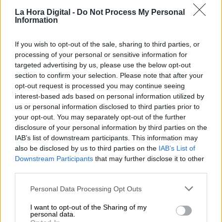
muchos problemas que haya con los europeos
La Hora Digital -
Do Not Process My Personal
por el reparto de la carga defensiva (frente a
Information
Rusia, se supone), está cantada la
recuperación de una estrategia común para
If you wish to opt-out of the sale, sharing to third parties, or
frenar la tendencia china a no respetar las
processing of your personal or sensitive information for
reglas del comercio internacional o de la
targeted advertising by us, please use the below opt-out
propiedad intelectual.
section to confirm your selection. Please note that after your
Con los asiáticos se puede decir lo mismo, pero
opt-out request is processed you may continue seeing
debe añadirse el decisivo aspecto del riesgo
interest-based ads based on personal information utilized by
acrecentado de la inseguridad. Japón, Corea
us or personal information disclosed to third parties prior to
del Sur, Filipinas (incluso el ya mencionado
your opt-out. You may separately opt-out of the further
Vietnam) se sienten amenazados por el
disclosure of your personal information by third parties on the
despliegue naval chino
en la cadena de
IAB’s list of downstream participants. This information may
islotes de los mares interiores compartidos con
also be disclosed by us to third parties on the
IAB’s List of
el coloso regional. Durante la crisis sanitaria, se
Downstream Participants
that may further disclose it to other
ha reforzado el dispositivo militar chino en la
third parties.
zona (7). Pero los gobiernos de la región se han
sentido tan alarmados por esto como por la
Personal Data Processing Opt Outs
desenfocada actitud de la Casa Blanca, que
insiste en que sus aliados paguen más por su
I want to opt-out of the Sharing of my
personal data.
protección y dejen de depender del amigo