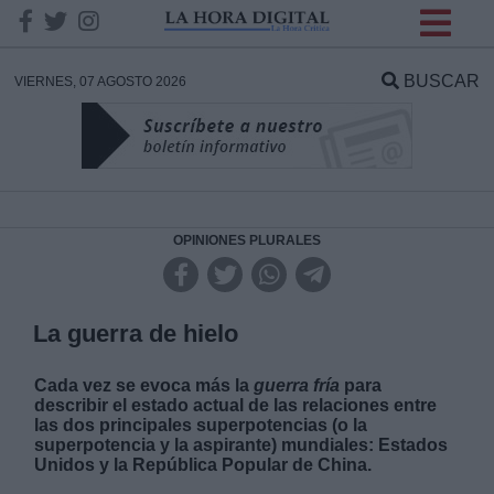
INFORMACION SOBRE LA
PROTECCIÓN DE TUS
BUSCAR
VIERNES, 07 AGOSTO 2026
DATOS
Responsable:
Finalidad:
OPINIONES PLURALES
Datos tratados:
La guerra de hielo
Cada vez se evoca más la
guerra fría
para
Legitimación:
describir el estado actual de las relaciones entre
las dos principales superpotencias (o la
superpotencia y la aspirante) mundiales: Estados
Destinatarios:
Unidos y la República Popular de China.