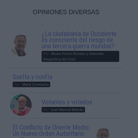
OPINIONES DIVERSAS
¿La ciudadanía de Occidente
es consciente del riesgo de
una tercera guerra mundial?
Por
Álvaro Frutos Rosado y Gabinete
Geopolítica de Crisis
Suelta y confía
Por
María Comesaña
Votantes y votados
Por
Juan Manuel Beltrán
El Conflicto de Oriente Medio:
Un Nuevo Orden Autoritario