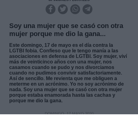
Soy una mujer que se casó con otra
mujer porque me dio la gana...
Este domingo, 17 de mayo es el día contra la
LGTBI fobia. Confieso que le tengo manía a las
asociaciones en defensa de LGTBI. Soy mujer, viví
más de veinticinco años con una mujer, nos
casamos cuando se pudo y nos divorciamos
cuando no pudimos convivir satisfactoriamente.
Así de sencillo. Me revienta que me obliguen a
meterme en un acrónimo. Yo no soy acrónimo de
nada. Soy una mujer que se casó con otra mujer
porque estaba enamorada hasta las cachas y
porque me dio la gana.
DOMINGO, 17 MAYO 2020
AUTOR MARÍA MIR-ROCAFORT
Mas artículos del mismo autor/a