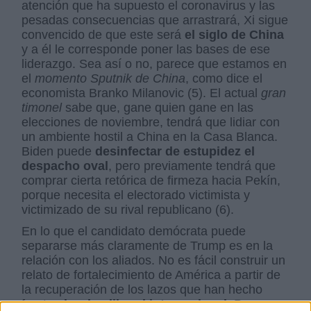
atención que ha supuesto el coronavirus y las
pesadas consecuencias que arrastrará, Xi sigue
convencido de que este será
el siglo de China
y a él le corresponde poner las bases de ese
liderazgo. Sea así o no, parece que estamos en
el
momento Sputnik de China
, como dice el
economista Branko Milanovic (5). El actual
gran
timonel
sabe que, gane quien gane en las
elecciones de noviembre, tendrá que lidiar con
un ambiente hostil a China en la Casa Blanca.
Biden puede
desinfectar de estupidez el
despacho oval
, pero previamente tendrá que
comprar cierta retórica de firmeza hacia Pekín,
porque necesita el electorado victimista y
victimizado de su rival republicano (6).
En lo que el candidato demócrata puede
separarse más claramente de Trump es en la
relación con los aliados. No es fácil construir un
relato de fortalecimiento de América a partir de
la recuperación de los lazos que han hecho
fuerte
el orden liberal internacional
. Por