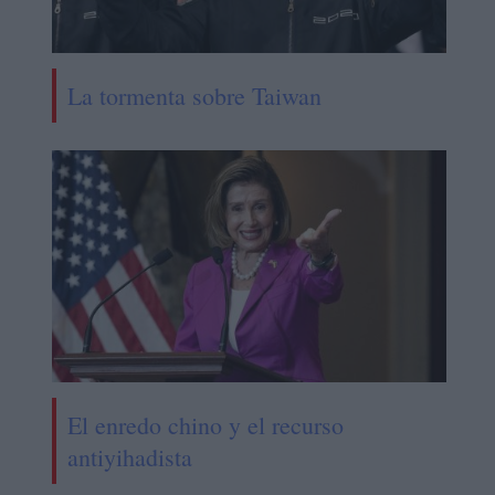
La tormenta sobre Taiwan
El enredo chino y el recurso
antiyihadista