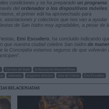
ales condiciones y se ha preparado
un programa
través del
ordenador o los dispositivos móviles
mismo, el primer edil ha aprovechado para
s, asociaciones y colectivos que nos van a ayudar
iestas de San Isidro muy agradables, a pesar de l
Fiestas,
Emi Escudero
, ha concluido indicando qu
 en que nuestra ciudad celebre San Isidro
de mane
 la Concejalía estamos seguros de que volverán 
rticipen”.
s
Factoría del Baile
la Asociación Musical Afines
oup
ordenador
programa atractivo
área de Cultura
Emi Escudero
CIAS RELACIONADAS