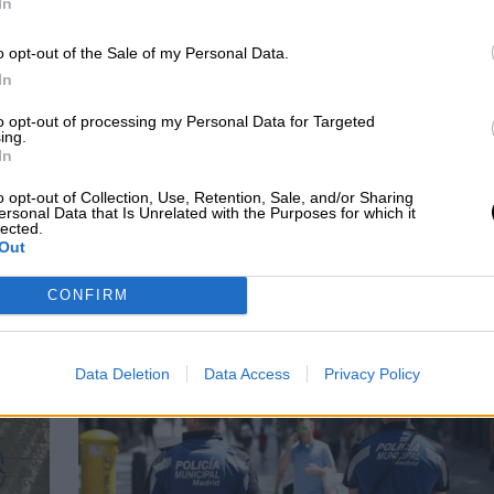
In
o opt-out of the Sale of my Personal Data.
In
da establece dos
La obra teatral “En un
to opt-out of processing my Personal Data for Targeted
ing.
 para la recogida
lugar del Quijote” se
In
representará online en el
o opt-out of Collection, Use, Retention, Sale, and/or Sharing
Mentidero de Coslada
ersonal Data that Is Unrelated with the Purposes for which it
lected.
Out
CONFIRM
Data Deletion
Data Access
Privacy Policy