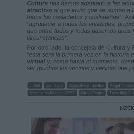
Cultura
nos hemos adaptado a las actu
atractivo
al que invito que se sumen a 
todos los cosladeños y cosladeñas”.
Asi
“
agradecer a todas las entidades, grupo
que entre todos y todas pasemos unas f
circunstancias”.
Por otro lado, la concejala de Cultura y 
“esta será la primera vez en la historia
virtual
y, como hasta el momento, desde
ser muchos los vecinos y vecinas que pa
virtual
san isidro
dispositivos moviles
Ángel Vivero
Asociación Musical CEST
Ombú Teatro
Travelling Gr
NOTI