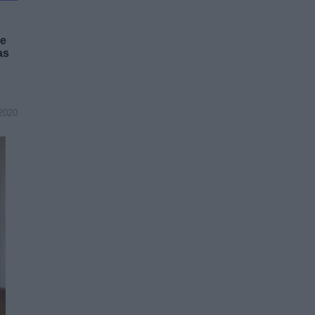
se
as
2020