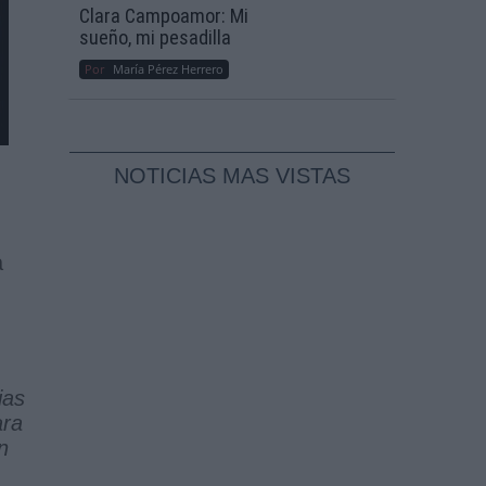
Clara Campoamor: Mi
sueño, mi pesadilla
Por
María Pérez Herrero
NOTICIAS MAS VISTAS
a
ias
ara
n