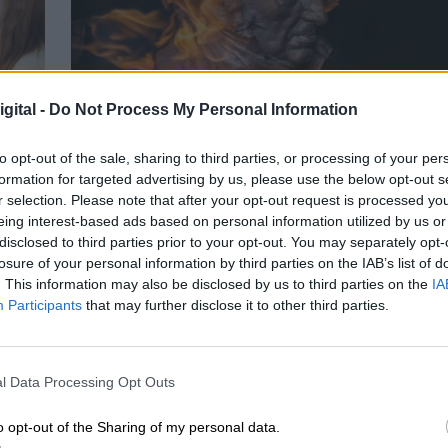
gital -
Do Not Process My Personal Information
to opt-out of the sale, sharing to third parties, or processing of your per
formation for targeted advertising by us, please use the below opt-out s
dar
Coslada inaugura la Semana del Cine
r selection. Please note that after your opt-out request is processed y
vil
Español con la premiada en los Goya
eing interest-based ads based on personal information utilized by us or
disclosed to third parties prior to your opt-out. You may separately opt-
Belén Sánchez – Arévalo
losure of your personal information by third parties on the IAB’s list of
. This information may also be disclosed by us to third parties on the
IA
Participants
that may further disclose it to other third parties.
l Data Processing Opt Outs
o opt-out of the Sharing of my personal data.