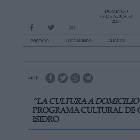
DOMINGO
INFORMACION SOBRE LA PROTECCIÓN DE TUS DATOS
09 DE AGOSTO
2026
Responsable:
Finalidad:
PORTADA
LOCO MUNDO
ALIADOS
Datos tratados:
Legitimación:
Destinatarios:
ARTE
Derechos:
“LA CULTURA A DOMICILI
link
PROGRAMA CULTURAL DE 
Información adicional
link
ISIDRO