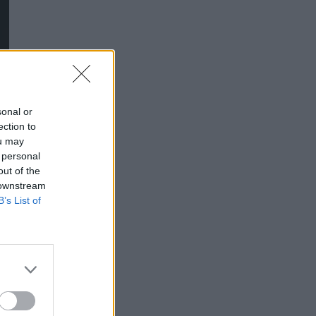
sonal or
ection to
ou may
 personal
out of the
 downstream
B’s List of