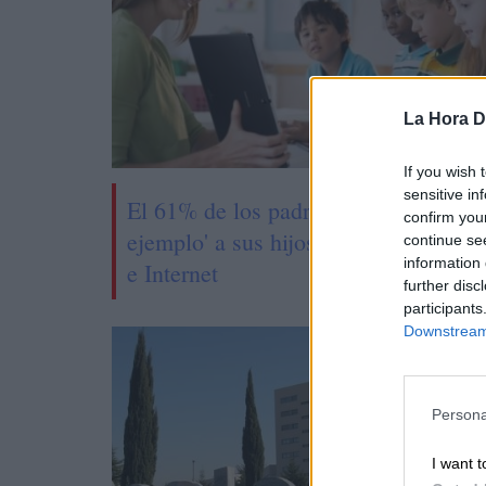
La Hora Di
If you wish 
sensitive in
El 61% de los padres reconocen 'no 
confirm you
ejemplo' a sus hijos en el uso del mó
continue se
information 
e Internet
further disc
participants
Downstream 
Persona
I want t