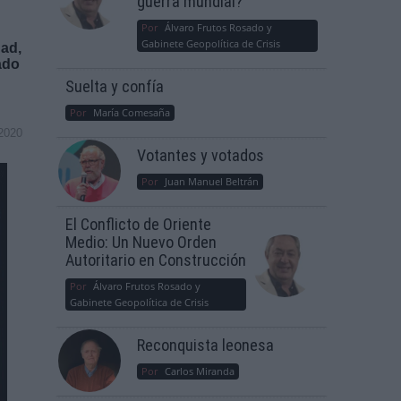
guerra mundial?
Por
Álvaro Frutos Rosado y
Gabinete Geopolítica de Crisis
dad,
ado
Suelta y confía
Por
María Comesaña
2020
Votantes y votados
Por
Juan Manuel Beltrán
El Conflicto de Oriente
Medio: Un Nuevo Orden
Autoritario en Construcción
Por
Álvaro Frutos Rosado y
Gabinete Geopolítica de Crisis
Reconquista leonesa
Por
Carlos Miranda